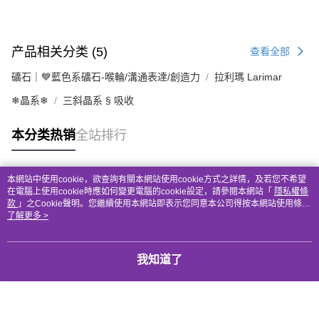
产品相关分类 (5)
查看全部
礦石｜💙藍色系礦石-喉輪/溝通表達/創造力
拉利瑪 Larimar
❄晶系❄
三斜晶系 § 吸收
本分类热销
全站排行
本網站中使用cookie，欲查詢有關本網站使用cookie方式之詳情，及若您不希望
热门标签
在電腦上使用cookie時應如何變更電腦的cookie設定，請參閱本網站「
隱私權條
款
」之Cookie聲明。您繼續使用本網站即表示您同意本公司得按本網站使用條款
之Cookie聲明使用cookie。
了解更多 >
我知道了