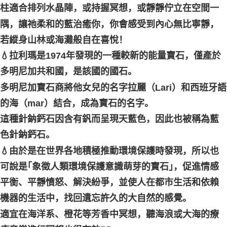
柱適合排列水晶陣，或持握冥想，或靜靜佇立在空間一
付款後門市自取
隅，讓祂柔和的藍治癒你，你會感受到內心無比寧靜，
免运费
若縱身山林或海灘般自在喜悅！
💧拉利瑪是1974年發現的一種較新的能量寶石，僅產於
多明尼加共和國，是該國的國石。
多明尼加寶石商將他女兒的名字拉麗（Lari）和西班牙語
的海（mar）結合，成為寶石的名字。
這種針鈉鈣石因含有釩而呈現天藍色，因此也被稱為藍
色針鈉鈣石。
💧由於是在世界各地積極推動環境保護時發現，所以也
可說是｢象徵人類環境保護意識萌芽的寶石｣，促進情感
平衡、平靜憤怒、解決紛爭，並使人在都市生活和依賴
機器的生活中，找回遺忘許久的大自然的感覺。
適宜在海洋系、橙花等芳香中冥想，聽海浪或大海的療