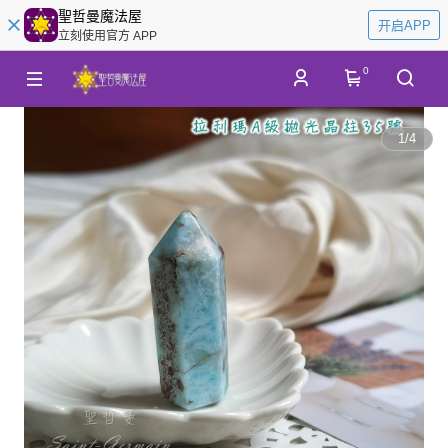
聖哲曼魔法屋
开启APP
立刻使用官方 APP
0
1
/
4