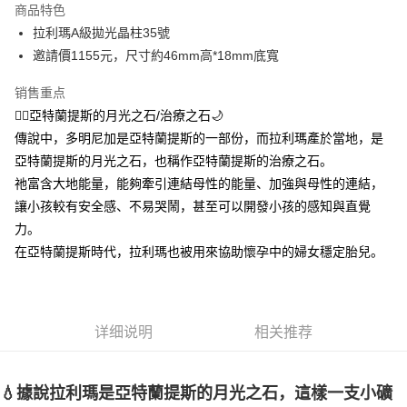
商品特色
Apple Pay
拉利瑪A級拋光晶柱35號
邀請價1155元，尺寸約46mm高*18mm底寬
街口支付
销售重点
悠遊付
🧜‍♀️亞特蘭提斯的月光之石/治療之石🌙
ATM付款
傳說中，多明尼加是亞特蘭提斯的一部份，而拉利瑪產於當地，是
亞特蘭提斯的月光之石，也稱作亞特蘭提斯的治療之石。
运送方式
祂富含大地能量，能夠牽引連結母性的能量、加強與母性的連結，
全家取貨付款
讓小孩較有安全感、不易哭鬧，甚至可以開發小孩的感知與直覺
每笔NT$80，满NT$3,000(含以上)免运费
力。
在亞特蘭提斯時代，拉利瑪也被用來協助懷孕中的婦女穩定胎兒。
7-11取貨付款
每笔NT$80，满NT$3,000(含以上)免运费
賣家宅配幫您送（台灣）
详细说明
相关推荐
每笔NT$80，满NT$3,000(含以上)免运费
郵局幫你送（離島）
💧據說拉利瑪是亞特蘭提斯的月光之石，這樣一支小礦
每笔NT$80，满NT$3,000(含以上)免运费