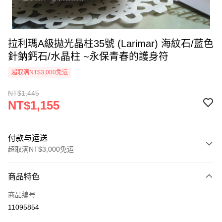
拉利瑪A級拋光晶柱35號 (Larimar) 海紋石/藍色
針鈉鈣石/水晶柱 ~永保青春的護身符
超取满NT$3,000免运
NT$1,445
NT$1,155
付款与运送
超取满NT$3,000免运
付款方式
商品特色
信用卡一次付款
商品编号
超商取货付款
11095854
LINE Pay