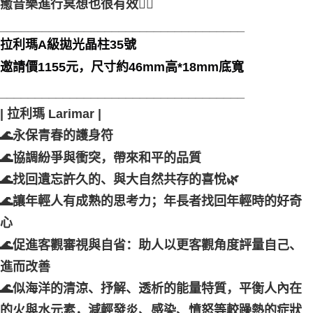
癒音樂進行冥想也很有效🧘‍♀️
___________________________________
拉利瑪A級拋光晶柱35號
邀請價1155元，尺寸約46mm高*18mm底寬
___________________________________
| 拉利瑪 Larimar |
🌊永保青春的護身符
🌊協調紛爭與衝突，帶來和平的品質
🌊找回遺忘許久的、與大自然共存的喜悅🌿
🌊讓年輕人有成熟的思考力；年長者找回年輕時的好奇
心
🌊促進客觀審視與自省：助人以更客觀角度評量自己、
進而改善
🌊似海洋的清涼、抒解、透析的能量特質，平衡人內在
的火與水元素，減輕發炎、感染、憤怒等較躁熱的症狀