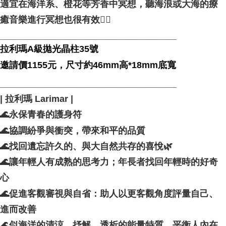
適宜在海洋系、橙花等芳香中冥想，聽海浪或大海的療
癒音樂進行冥想也很有效🧘‍♀️
___________________________________
拉利瑪A級拋光晶柱35號
邀請價1155元，尺寸約46mm高*18mm底寬
___________________________________
| 拉利瑪 Larimar |
🌊永保青春的護身符
🌊協調紛爭與衝突，帶來和平的品質
🌊找回遺忘許久的、與大自然共存的喜悅🌿
🌊讓年輕人有成熟的思考力；年長者找回年輕時的好奇
心
🌊促進客觀審視與自省：助人以更客觀角度評量自己、
進而改善
🌊似海洋的清涼、抒解、透析的能量特質，平衡人內在