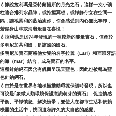
NT$80/pesanan | Penghantaran percuma untuk pesanan
💧據說拉利瑪是亞特蘭提斯的月光之石，這樣一支小礦
NT$3,000 atau lebih
柱適合排列水晶陣，或持握冥想，或靜靜佇立在空間一
郵局幫你送（離島）
隅，讓祂柔和的藍治癒你，你會感受到內心無比寧靜，
NT$80/pesanan | Penghantaran percuma untuk pesanan
若縱身山林或海灘般自在喜悅！
NT$3,000 atau lebih
💧拉利瑪是1974年發現的一種較新的能量寶石，僅產於
付款後門市自取
多明尼加共和國，是該國的國石。
Penghantaran percuma
多明尼加寶石商將他女兒的名字拉麗（Lari）和西班牙語
的海（mar）結合，成為寶石的名字。
這種針鈉鈣石因含有釩而呈現天藍色，因此也被稱為藍
色針鈉鈣石。
💧由於是在世界各地積極推動環境保護時發現，所以也
可說是｢象徵人類環境保護意識萌芽的寶石｣，促進情感
平衡、平靜憤怒、解決紛爭，並使人在都市生活和依賴
機器的生活中，找回遺忘許久的大自然的感覺。