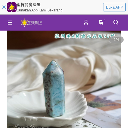
聖哲曼魔法屋
Buka APP
Gunakan App Kami Sekarang
0
1
/
4