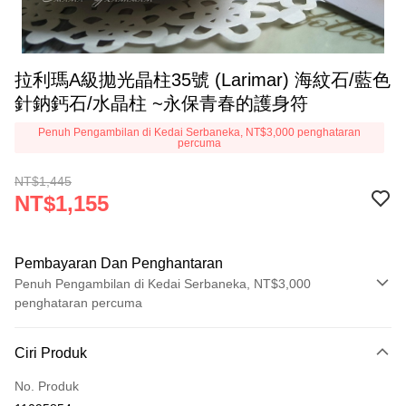
拉利瑪A級拋光晶柱35號 (Larimar) 海紋石/藍色
針鈉鈣石/水晶柱 ~永保青春的護身符
Penuh Pengambilan di Kedai Serbaneka, NT$3,000 penghataran
percuma
NT$1,445
NT$1,155
Pembayaran Dan Penghantaran
Penuh Pengambilan di Kedai Serbaneka, NT$3,000
penghataran percuma
Kaedah Pembayaran
Ciri Produk
Kad Kredit (Bayaran Penuh)
No. Produk
Pengambilan di Kedai Serbaneka