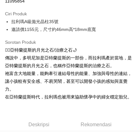
11095854
LINE Pay
Ciri Produk
Apple Pay
拉利瑪A級拋光晶柱35號
邀請價1155元，尺寸約46mm高*18mm底寬
JKOPAY
Easy Wallet
Sorotan Produk
🧜‍♀️亞特蘭提斯的月光之石/治療之石🌙
Pemindahan ATM
傳說中，多明尼加是亞特蘭提斯的一部份，而拉利瑪產於當地，是
亞特蘭提斯的月光之石，也稱作亞特蘭提斯的治療之石。
Pilihan Penghantaran
祂富含大地能量，能夠牽引連結母性的能量、加強與母性的連結，
全家取貨付款
讓小孩較有安全感、不易哭鬧，甚至可以開發小孩的感知與直覺
NT$80/pesanan | Penghantaran percuma untuk pesanan
力。
NT$3,000 atau lebih
在亞特蘭提斯時代，拉利瑪也被用來協助懷孕中的婦女穩定胎兒。
7-11取貨付款
NT$80/pesanan | Penghantaran percuma untuk pesanan
NT$3,000 atau lebih
Deskripsi
Rekomendasi
賣家宅配幫您送（台灣）