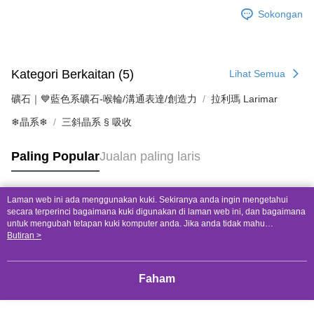
Sokongan
Kategori Berkaitan (5)
Lihat Semua
礦石｜💙藍色系礦石-喉輪/溝通表達/創造力
拉利瑪 Larimar
❄晶系❄
三斜晶系 § 吸收
Paling Popular
Jualan paling laris
Laman web ini ada menggunakan kuki. Sekiranya anda ingin mengetahui
Tag Popular
secara terperinci bagaimana kuki digunakan di laman web ini, dan bagaimana
untuk mengubah tetapan kuki komputer anda. Jika anda tidak mahu
menggunakan kuki di komputer anda, sila rujuk penerangan mengenai kuki.
Butiran >
Dasar Privasi
Laman web ini ada menggunakan kuki. Sekiranya anda ingin
mengetahui secara terperinci bagaimana kuki digunakan di laman web ini,
dan bagaimana untuk mengubah tetapan kuki komputer anda. Jika anda tidak
Faham
mahu menggunakan kuki di komputer anda, sila rujuk penerangan mengenai
kuki.