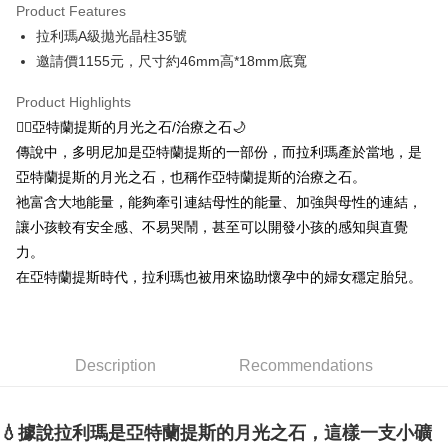
Product Features
Apple Pay
拉利瑪A級拋光晶柱35號
邀請價1155元，尺寸約46mm高*18mm底寬
JKOPAY
Easy Wallet
Product Highlights
🧜‍♀️亞特蘭提斯的月光之石/治療之石🌙
ATM Transfer
傳說中，多明尼加是亞特蘭提斯的一部份，而拉利瑪產於當地，是
亞特蘭提斯的月光之石，也稱作亞特蘭提斯的治療之石。
Shipping Method
祂富含大地能量，能夠牽引連結母性的能量、加強與母性的連結，
全家取貨付款
讓小孩較有安全感、不易哭鬧，甚至可以開發小孩的感知與直覺
NT$80/order | Free shipping on orders of NT$3,000 or more
力。
在亞特蘭提斯時代，拉利瑪也被用來協助懷孕中的婦女穩定胎兒。
7-11取貨付款
NT$80/order | Free shipping on orders of NT$3,000 or more
賣家宅配幫您送（台灣）
Description
Recommendations
NT$80/order | Free shipping on orders of NT$3,000 or more
郵局幫你送（離島）
💧據說拉利瑪是亞特蘭提斯的月光之石，這樣一支小礦
NT$80/order | Free shipping on orders of NT$3,000 or more