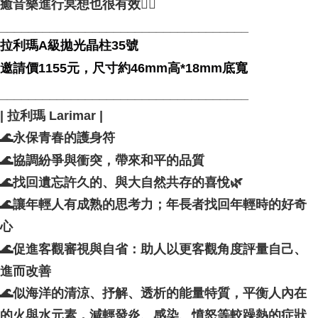
癒音樂進行冥想也很有效🧘‍♀️
___________________________________
拉利瑪A級拋光晶柱35號
邀請價1155元，尺寸約46mm高*18mm底寬
___________________________________
| 拉利瑪 Larimar |
🌊永保青春的護身符
🌊協調紛爭與衝突，帶來和平的品質
🌊找回遺忘許久的、與大自然共存的喜悅🌿
🌊讓年輕人有成熟的思考力；年長者找回年輕時的好奇
心
🌊促進客觀審視與自省：助人以更客觀角度評量自己、
進而改善
🌊似海洋的清涼、抒解、透析的能量特質，平衡人內在
的火與水元素，減輕發炎、感染、憤怒等較躁熱的症狀