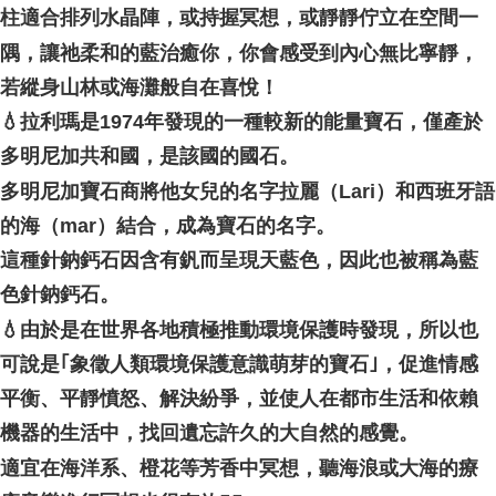
柱適合排列水晶陣，或持握冥想，或靜靜佇立在空間一
付款後門市自取
隅，讓祂柔和的藍治癒你，你會感受到內心無比寧靜，
Free shipping
若縱身山林或海灘般自在喜悅！
💧拉利瑪是1974年發現的一種較新的能量寶石，僅產於
多明尼加共和國，是該國的國石。
多明尼加寶石商將他女兒的名字拉麗（Lari）和西班牙語
的海（mar）結合，成為寶石的名字。
這種針鈉鈣石因含有釩而呈現天藍色，因此也被稱為藍
色針鈉鈣石。
💧由於是在世界各地積極推動環境保護時發現，所以也
可說是｢象徵人類環境保護意識萌芽的寶石｣，促進情感
平衡、平靜憤怒、解決紛爭，並使人在都市生活和依賴
機器的生活中，找回遺忘許久的大自然的感覺。
適宜在海洋系、橙花等芳香中冥想，聽海浪或大海的療