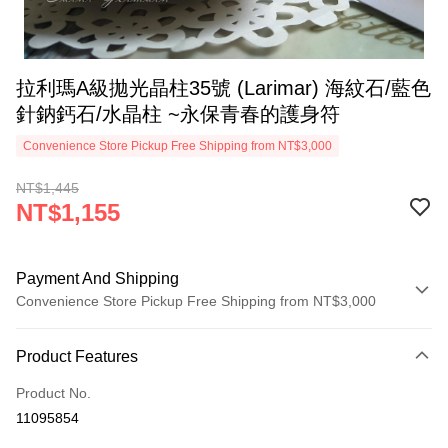
拉利瑪A級拋光晶柱35號 (Larimar) 海紋石/藍色
針鈉鈣石/水晶柱 ~永保青春的護身符
Convenience Store Pickup Free Shipping from NT$3,000
NT$1,445
NT$1,155
Payment And Shipping
Convenience Store Pickup Free Shipping from NT$3,000
Payment Method
Product Features
Credit Card (Full Payment)
Product No.
Convenience Store Pickup and Pay
11095854
LINE Pay