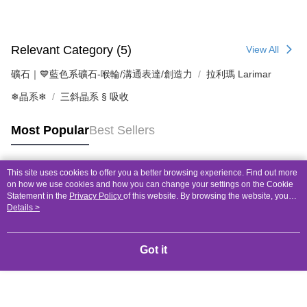
Relevant Category (5)
View All
礦石｜💙藍色系礦石-喉輪/溝通表達/創造力
拉利瑪 Larimar
❄晶系❄
三斜晶系 § 吸收
Most Popular
Best Sellers
This site uses cookies to offer you a better browsing experience. Find out more
Popular Tags
on how we use cookies and how you can change your settings on the Cookie
Statement in the
Privacy Policy
of this website. By browsing the website, you
agree to our use of cookies as described in our Cookie Statement.
Details >
Got it