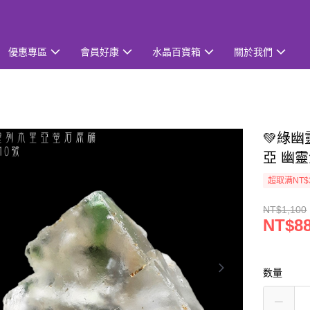
優惠專區
會員好康
水晶百寶箱
關於我們
💚綠幽
亞 幽
超取满NT$
NT$1,100
NT$8
数量