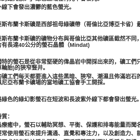
外線下會發出濃鬱的藍色螢光。
亞斯布蘭卡斯礦是西部祖母綠礦帶（哥倫比亞博亞卡省）最
。
亞斯布蘭卡斯礦的礦物分布與哥倫比亞其他礦區截然不同
有長達40公分的螢石晶體（​Mindat)
獨特的螢石是從非常堅硬的偉晶岩中開採出來的，礦工們只
車輪胎)的狹窄豎井。
的礦工們每天都要進入這些黑暗、狹窄、潮濕且佈滿岩石
佩尼亞布蘭卡礦場的當地礦工協會手工開採。
鉻綠色的綠幻影螢石在短波和長波紫外線下都會發出螢光
特質：
晶療癒中，螢石以輔助冥想、平衡、保護和排毒能量而聞
經常使用螢石來提升溝通、直覺和專注力，以及創造力、