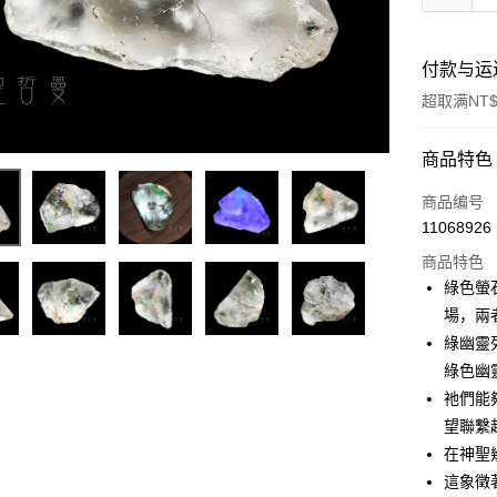
付款与运
超取满NT$
付款方式
商品特色
信用卡一
商品编号
11068926
超商取货
商品特色
LINE Pay
綠色螢
場，兩
Apple Pay
綠幽靈
街口支付
綠色幽
祂們能
悠遊付
望聯繫
ATM付款
在神聖
這象徵