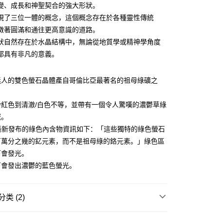
變、成長和神聖契合的強大形狀。
現了三位一體的概念，這個概念存在於各種靈性傳統
付款
徵著圓滿和通往更高意識的道路。
0，满NT$3,000(含以上)免运费
狀自然存在於水晶結構中，無論從地質學或精神學角度
都具有非凡的意義。
付款
0，满NT$3,000(含以上)免运费
迷人的雙色螢石晶體產自哥倫比亞最著名的祖母綠礦之
幫您送（台灣）
0，满NT$3,000(含以上)免运费
粉紅色到清澈/白色不等，並帶有一個令人驚嘆的濃鬱草綠
域。
送（離島）
T 最新發布的綠色內含物資訊如下：「這些獨特的綠色螢石
0，满NT$3,000(含以上)免运费
百萬分之幾的釔元素，而不是祖母綠的鉻元素。」綠色區
市自取
下會發光。
下會發出濃鬱的藍色螢光。
类 (2)
多彩色系礦石
螢石 Fluorite