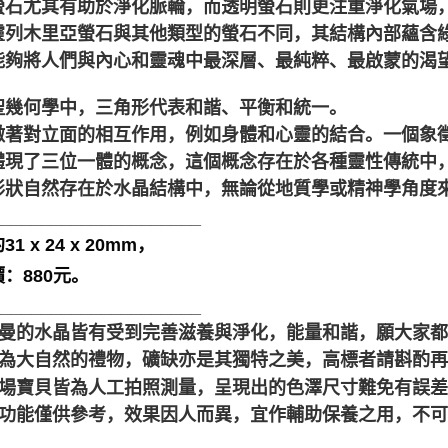
螢石尤其有助於淨化脈輪，而透明螢石則更注重淨化氣場
靈列木里亞螢石與其他類型的螢石不同，其結構內部蘊含
能夠將人們與內心和靈魂中最深層、最純粹、最啟蒙的渴
聖幾何學中，三角形代表和諧、平衡和統一。
徵著對立面的相互作用，例如身體和心靈的結合。一個象
體現了三位一體的概念，這個概念存在於各種靈性傳統中
形狀自然存在於水晶結構中，無論從地質學或精神學角度
_____________________
1 x 24 x 20mm，
：880元。
_____________________
聖哲曼的水晶皆有受到完善滋養與淨化，能量和諧，願大家
晶礦為大自然的禮物，礦缺亦是其獨特之美，高標者請斟酌再
本賣場寶貝皆為人工拍照測量，呈現出的色澤尺寸難免有誤
靈性功能僅供參考，效果因人而異，宜作輔助保養之用，不