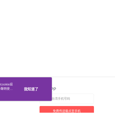
ookie設
e聲明使用
我知道了
官方APP
免费传送载点至手机