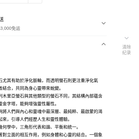
送
3,000免运
清除
纪录
次付款
付款
石尤其有助於淨化脈輪，而透明螢石則更注重淨化氣
者結合，共同為身心靈帶來蛻變。
列木里亞螢石與其他類型的螢石不同，其結構內部蘊含
靈金字塔，能夠增強靈性屬性。
夠將人們與內心和靈魂中最深層、最純粹、最啟蒙的渴
起來，引導人們經歷人生和靈性體驗。
幾何學中，三角形代表和諧、平衡和統一。
著對立面的相互作用，例如身體和心靈的結合。一個象