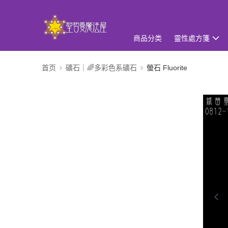
商品分类
靈性處方箋
首页
礦石｜🌈多彩色系礦石
螢石 Fluorite