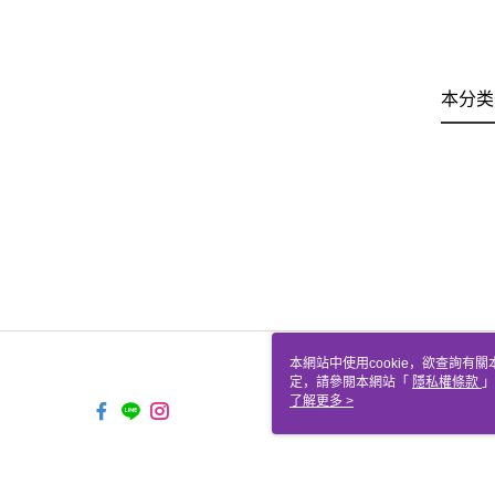
本分类
本網站中使用cookie，欲查詢有關
定，請參閱本網站「
隱私權條款
」
cookie。
了解更多 >