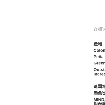
详细
產地
Colom
Peña 
Green
Outst
Incre
這顆
顏色
MI
祖母