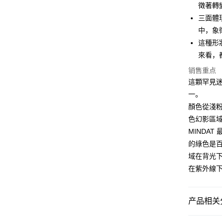
徵著轉
运送方式
三面體
全家取貨
中，象
每笔NT$8
這種形
來看，
7-11取貨
销售重点
每笔NT$8
這顆罕見
賣家宅配
一。
每笔NT$8
顏色從淺
色幻影區
郵局幫你
MINDA
每笔NT$8
的綠色是
付款後門
域在背光
免运费
在紫外線
产品相关分
礦石｜🌈