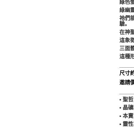
綠色
綠幽
祂們
驗。
在神
這象
三面
這種
____
尺寸約3
邀請價
____
• 
• 
• 
• 