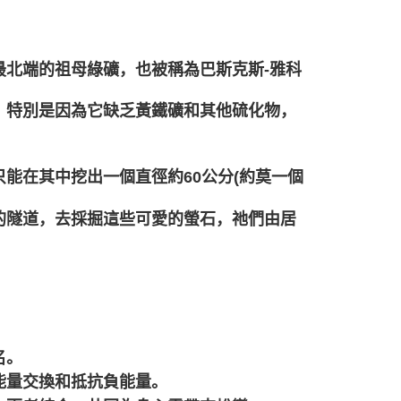
北端的祖母綠礦，也被稱為巴斯克斯-雅科
，特別是因為它缺乏黃鐵礦和其他硫化物，
能在其中挖出一個直徑約60公分(約莫一個
的隧道，去採掘這些可愛的螢石，祂們由居
。
名。
能量交換和抵抗負能量。