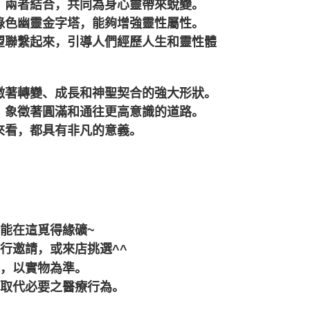
，兩者結合，共同為身心靈帶來蛻變。
綠色幽靈金字塔，能夠增強靈性屬性。
望聯繫起來，引導人們經歷人生和靈性體
徵著轉變、成長和神聖契合的強大形狀。
，象徵著圓滿和通往更高意識的道路。
來看，都具有非凡的意義。
都能在這覓得緣礦~
行邀請，或來店挑選^^
差，以實物為準。
可取代必要之醫療行為。