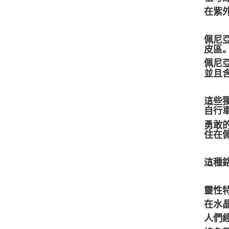
在紫
佩尼
皮區
佩尼
並且含
這些
自行
勇敢
住在
這種
靈性
在水
人們