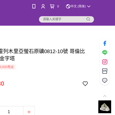
0
中文 (简体)
靈列木里亞螢石原礦0812-10號 哥倫比
靈金字塔
3,000免运
80