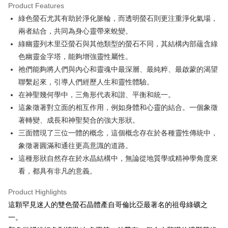
Product Features
Apple Pay
綠色螢石尤其有助於淨化脈輪，而透明螢石則更注重淨化氣場，
兩者結合，共同為身心靈帶來蛻變。
JKOPAY
綠幽靈列木里亞螢石與其他類型的螢石不同，其結構內部蘊含綠
Easy Wallet
色幽靈金字塔，能夠增強靈性屬性。
祂們能夠將人們與內心和靈魂中最深層、最純粹、最啟蒙的渴望
ATM Transfer
聯繫起來，引導人們經歷人生和靈性體驗。
Shipping Method
在神聖幾何學中，三角形代表和諧、平衡和統一。
這象徵著對立面的相互作用，例如身體和心靈的結合。一個象徵
全家取貨付款
著轉變、成長和神聖契合的強大形狀。
NT$80/order | Free shipping on orders of NT$3,000 or more
三面體現了三位一體的概念，這個概念存在於各種靈性傳統中，
7-11取貨付款
象徵著圓滿和通往更高意識的道路。
NT$80/order | Free shipping on orders of NT$3,000 or more
這種形狀自然存在於水晶結構中，無論從地質學或精神學角度來
看，都具有非凡的意義。
賣家宅配幫您送（台灣）
NT$80/order | Free shipping on orders of NT$3,000 or more
Product Highlights
這顆罕見迷人的雙色螢石晶體產自哥倫比亞最著名的祖母綠礦之
郵局幫你送（離島）
一。
NT$80/order | Free shipping on orders of NT$3,000 or more