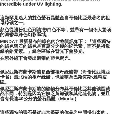
Incredible under UV lighting.
這顆罕見迷人的雙色螢石晶體產自哥倫比亞最著名的祖
母綠礦之一。
顏色從淺粉紅色到清澈/白色不等，並帶有一個令人驚嘆
的濃鬱草綠色幻影區域。
MINDAT 最新發布的綠色內含物資訊如下：「這些獨特
的綠色螢石的綠色是百萬分之幾的釔元素，而不是祖母
綠的鉻元素。」綠色區域在背光下會發光。
在紫外線下會發出濃鬱的藍色螢光。
佩尼亞斯布蘭卡斯礦是西部祖母綠礦帶（哥倫比亞博亞
卡省）最北端的祖母綠礦，也被稱為巴斯克斯-雅科皮
區。
佩尼亞斯布蘭卡斯礦的礦物分布與哥倫比亞其他礦區截
然不同，特別是因為它缺乏黃鐵礦和其他硫化物，並且
含有長達40公分的螢石晶體（​Mindat)
這些獨特的螢石是從非常堅硬的偉晶岩中開採出來的，