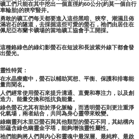
礦工們只能在其中挖出一個直徑約60公分(約莫一個自行
車輪胎)的狹窄豎井。
勇敢的礦工們每天都要進入這些黑暗、狹窄、潮濕且佈
滿岩石的隧道，去採掘這些可愛的螢石，祂們由居住在
佩尼亞布蘭卡礦場的當地礦工協會手工開採。
這種鉻綠色的綠幻影螢石在短波和長波紫外線下都會發
出螢光。
靈性特質：
在水晶療癒中，螢石以輔助冥想、平衡、保護和排毒能
量而聞名。
人們經常使用螢石來提升溝通、直覺和專注力，以及創
造力、能量交換和抵抗負能量。
綠色螢石尤其有助於淨化脈輪，而透明螢石則更注重淨
化氣場，兩者結合，共同為身心靈帶來蛻變。
綠幽靈列木里亞螢石與其他類型的螢石不同，其結構內
部蘊含綠色幽靈金字塔，能夠增強靈性屬性。
祂們能夠將人們與內心和靈魂中最深層、最純粹、最啟