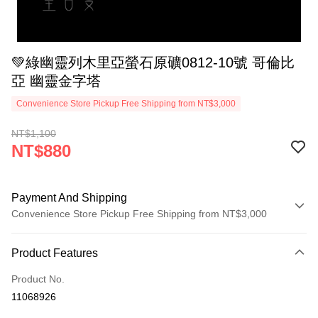
💚綠幽靈列木里亞螢石原礦0812-10號 哥倫比
亞 幽靈金字塔
Convenience Store Pickup Free Shipping from NT$3,000
NT$1,100
NT$880
Payment And Shipping
Convenience Store Pickup Free Shipping from NT$3,000
Payment Method
Product Features
Credit Card (Full Payment)
Product No.
Convenience Store Pickup and Pay
11068926
LINE Pay