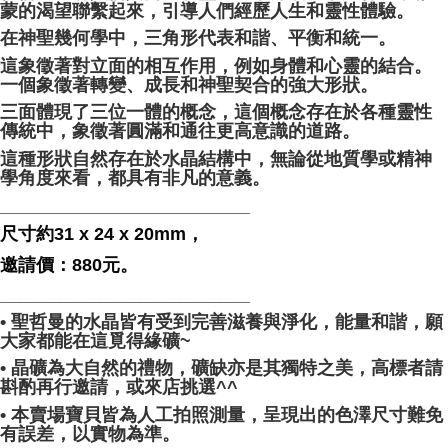
蒙的渴望聯繫起來，引導人們經歷人生和靈性體驗。
在神聖幾何學中，三角形代表和諧、平衡和統一。
這象徵著對立面的相互作用，例如身體和心靈的結合。
一個象徵著轉變、成長和神聖契合的強大形狀。
三面體現了三位一體的概念，這個概念存在於各種靈性
傳統中，象徵著圓滿和通往更高意識的道路。
這種形狀自然存在於水晶結構中，無論從地質學或精神
學角度來看，都具有非凡的意義。
_________________________
尺寸約31 x 24 x 20mm，
邀請價：880元。
_________________________
• 聖哲曼的水晶皆有受到完善滋養與淨化，能量和諧，願
大家都能在這覓得緣礦~
• 晶礦為大自然的禮物，礦缺亦是其獨特之美，高標者請
斟酌再行邀請，或來店挑選^^
• 本賣場寶貝皆為人工拍照測量，呈現出的色澤尺寸難免
有誤差，以實物為準。