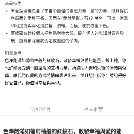
商品特色
Apple Pay
💗菱錳礦裡包含了宇宙中最強的電磁力量－愛的力量，能夠提供
各層面的愛與平衡，因而有｢愛與平衡之石｣的美名，可以非常溫
街口支付
和地加持與淨化海底輪、臍輪、心輪，使其恢復平衡。
悠遊付
菱錳礦有助於個人把焦點對準大我，提升個人的覺知與靈性發
展，能夠移除自我否定或逃避的傾向。
ATM付款
销售重点
运送方式
色澤飽滿如葡萄柚般的紅紋石，散發幸福與愛的能量，戴上祂，你
全家取貨付款
也許能感受到一股溫暖的支持力量，祂協助人調和失衡的情緒與傷
每笔NT$80，满NT$3,000(含以上)免运费
痛，讓我們以愛的方式將情緒表達出來，並且想告訴你：請記得好
好愛自己，你值得幸福與喜悅。
7-11取貨付款
每笔NT$80，满NT$3,000(含以上)免运费
賣家宅配幫您送（台灣）
详细说明
相关推荐
每笔NT$80，满NT$3,000(含以上)免运费
郵局幫你送（離島）
色澤飽滿如葡萄柚般的紅紋石，散發幸福與愛的能
每笔NT$80，满NT$3,000(含以上)免运费