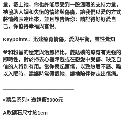
量，戴上祂，你也許能感受到一股溫暖的支持力量，
付款後門市自取
祂協助人調和失衡的情緒與傷痛，讓我們以愛的方式
免运费
將情緒表達出來，並且想告訴你：請記得好好愛自
己，你值得幸福與喜悅。
Keypoints：迅速療育情傷，愛與平衡，靈性覺知
💗和粉晶的穩定與治癒相比，菱錳礦的療育有更強的
即時性，對於掃去心裡障礙或在戀愛中受傷、缺乏自
信的人特別有用。當你憶起舊傷，以致愁眉不展、難
以入眠時，建議時常佩戴祂，讓祂陪伴你走出傷痛。
_________________________
<精品系列> 邀請價5000元
A款礦石尺寸約1cm