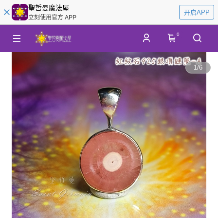
聖哲曼魔法屋
开启APP
立刻使用官方 APP
0
1
/
6