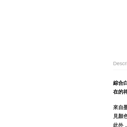
Descr
綜合
在的
來自
見顏
此外