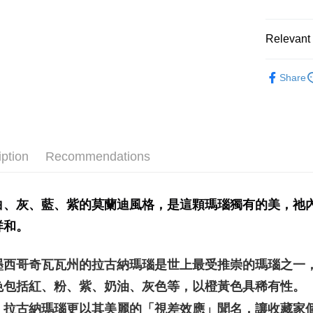
Shipping
全家取貨
Relevant 
NT$80/orde
礦石｜🌈
7-11取貨
Share
👻趨吉避凶
NT$80/orde
賣家宅配
NT$80/orde
iption
Recommendations
郵局幫你
NT$80/orde
白、灰、藍、紫的莫蘭迪風格，是這顆瑪瑙獨有的美，祂
付款後門
祥和。
Free shipp
墨西哥奇瓦瓦州的拉古納瑪瑙是世上最受推崇的瑪瑙之一
色包括紅、粉、紫、奶油、灰色等，以橙黃色具稀有性。
，拉古納瑪瑙更以其美麗的「視差效應」聞名，讓收藏家