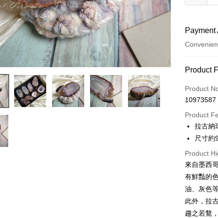
Payment 
Convenien
Payment
Product 
Credit Car
Product N
10973587
Convenien
Product F
LINE Pay
拉古納瑪瑙
尺寸約9
Apple Pay
Product Hi
JKOPAY
來自墨西
Easy Walle
有鮮豔的
油、灰色
ATM Trans
此外，拉
趨之若鶩，