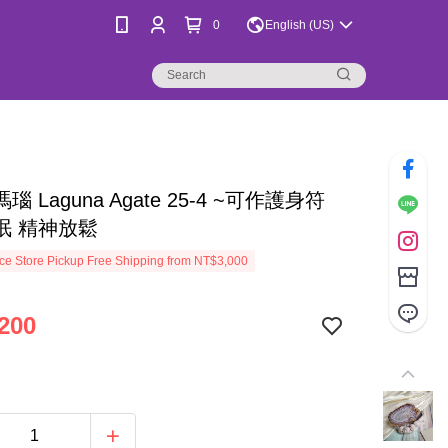
0
English (US)
 Laguna Agate 25-4 ~可作護身符
眠 精神放鬆
e Store Pickup Free Shipping from NT$3,000
200