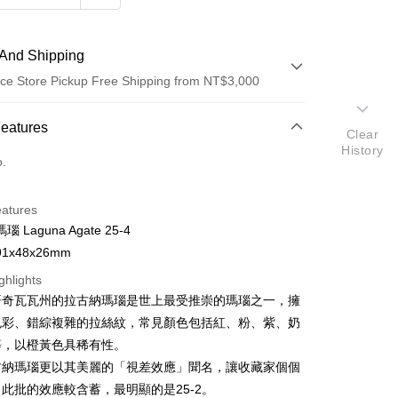
And Shipping
ce Store Pickup Free Shipping from NT$3,000
 Method
Features
Clear
History
d (Full Payment)
o.
ce Store Pickup and Pay
eatures
 Laguna Agate 25-4
1x48x26mm
ghlights
哥奇瓦瓦州的拉古納瑪瑙是世上最受推崇的瑪瑙之一，擁
t
色彩、錯綜複雜的拉絲紋，常見顏色包括紅、粉、紫、奶
等，以橙黃色具稀有性。
fer
古納瑪瑙更以其美麗的「視差效應」聞名，讓收藏家個個
此批的效應較含蓄，最明顯的是25-2。