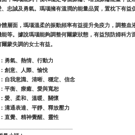
愛、忠誠及勇氣。瑪瑙擁有溫潤的能量品質，置枕下有益
身體層面，瑪瑙溫柔的振動頻率有益提升免疫力，調整血
機能等。據說瑪瑙能夠調整何爾蒙狀態，有益預防婦科方
何爾蒙失調的女士有益。
色：勇氣、熱情、行動力
色：創意、人際、愉悅
黃色：自我意識、清晰、穩定、信念
色：平衡、療癒、愛與寬恕
色：愛、柔和、溫暖、關懷
藍色：溝通表達、平靜、釋放壓力
色：直覺、精神覺醒、靈性
_________________________