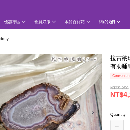
優惠專區
會員好康
水晶百寶箱
關於我們
dony
拉古納瑪瑙
有助睡
Convenienc
NT$5,250
NT$4,
Quantity