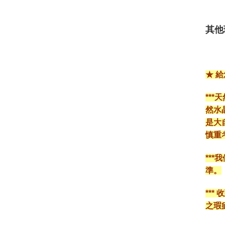
其他
★ 
**
然水
是大
慎重
**
準。
**
之瑕