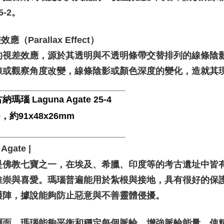
5-2。
應（Parallax Effect）
的視差效應，源於其透明與不透明條帶交替排列的線條陰
線或觀察角度改變，線條陰影或顏色深度的變化，造就其
__________________________
納瑪瑙 Laguna Agate 25-4
0，約91x48x26mm
__________________________
Agate |
是佛教七寶之一，在埃及、希臘、印度等的考古遺址中皆
推崇與喜愛。瑪瑙普遍能用於紮根與接地，具有很好的保
護陣，據說能夠防止惡意與不善靈體侵擾。
層面，瑪瑙能夠平衡和穩定每個脈輪、增強脈輪能量，使