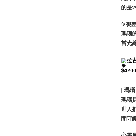
的是2
✨視差效
瑪瑙
當光
____
拉古
$420
____
| 瑪瑙 
瑪瑙
世人
間守
心靈