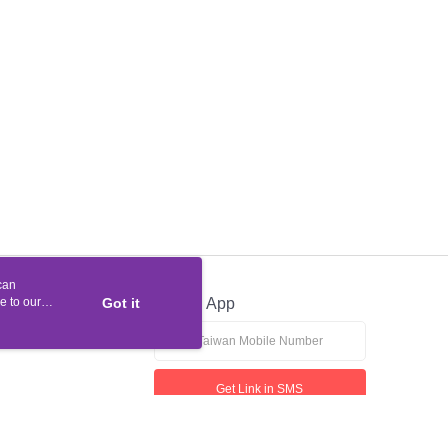
can
e to our
Got it
Official App
Get Link in SMS