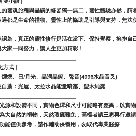
聖哲曼小語 |
人的靈魂旅程與晶礦的緣皆獨一無二，靈性體驗亦然，請
相遇都是生命的禮物。靈性上的協助是引導與支持，無法
。
曼認為，真正的靈性修行是活在當下、保持覺察，擁抱自
與大家一同努力，讓人生更加精彩！
__________________________
化方式 |
煙燻、日/月光、晶洞晶簇、聲音(4096水晶音叉)
曼自薦：光屋、太拉水晶能量噴霧、聖木純露
__________________________
由於光源和設備不同，實物色澤和尺寸可能略有差異，以實
晶礦為大自然的禮物，天然瑕疵難免，高標者請三思再行邀
靈性功能僅供參考，請作輔助保養用，勿取代專業醫療