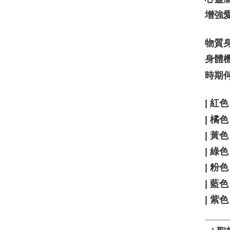
增強
物質
身體
時期
| 紅
| 橘
| 
| 綠
| 粉
| 
| 紫
____