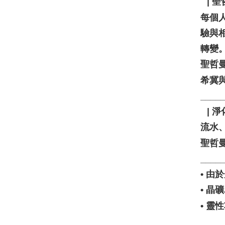
⠀| 
每個
驗與
轉變
聖哲
希冀
____
⠀| 淨
流水、
聖哲
____
• 
• 
• 