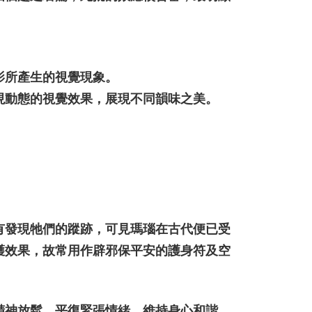
影所產生的視覺現象。
現動態的視覺效果，展現不同韻味之美。
有發現牠們的蹤跡，可見瑪瑙在古代便已受
護效果，故常用作辟邪保平安的護身符及空
精神放鬆，平復緊張情緒，維持身心和諧，