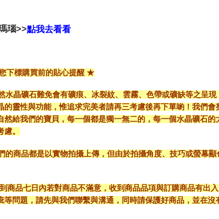
瑪瑙>>
點我去看看
給您下標購買前的貼心提醒 ★
*天然水晶礦石難免會有礦痕、冰裂紋、雲霧、色帶或礦缺等之呈
晶的靈性與功能，惟追求完美者請再三考慮後再下單喲！我們會
自然給我們的寶貝，每一個都是獨一無二的，每一個水晶礦石的
考慮。
*我們的商品都是以實物拍攝上傳，但由於拍攝角度、技巧或螢幕
* 收到商品七日內若對商品不滿意，收到商品品項與訂購商品有出
疵等問題，請先與我們聯繫與溝通，同時請保護好商品，並在沒