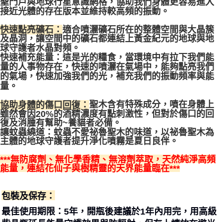
聖門戶與地球行星意識網格，協助我們身體更容易進入
接近光體的存在版本並維持較高頻的振動。
快速點亮礦石：
適合噴灑礦石所在的整體空間與大晶簇
及晶洞，讓空間中的礦石都連結上黃金紀元的地球與地
球守護者水晶對頻。
快速補充能量：這是光的糧食，當環境中有拉下我們能
量的人事物存在，快速的噴灑在氣場中，能夠點亮我們
的氣場，快速加強我們的光，補充我們的振動頻率與能
量。
協助身體的傷口回復：
聖木含有特殊成分，噴在身體上
雖然會因20%的酒精濃度有點刺激性，但對於傷口的回
復及消腫有幫助~養貓者必備。
讓蚊蟲繞道：
蚊蟲不愛祕魯聖木的味道，以祕魯聖木為
主體的地球守護者提升淨化噴霧是夏日良伴。
***
無防腐劑、無化學香精、無溶劑萃取，天然純淨高頻
***
能量，連結花仙子與樹精靈的天界能量臨在
包裝及保存：
，開瓶後建議於1年內用完，用高級
最佳使用期限：5年