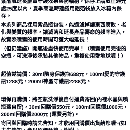
紫晶瓶延長能量守護效果與防輻射，保存上請放在避光
處25度以內，夏季高溫時建議用鋁箔袋放入冰箱內保
存。
本系列商品採用紫晶瓶包裝，能過濾掉讓東西腐敗、老
化與變質的頻率，讓滅菌和延長產品壽命的頻率進入，
故實際噴霧的使用時間可獲大幅延長！
（但仍建議）開瓶後盡快使用完畢！（噴霧使用完後的
空瓶，可洗淨後承裝其他物品，重複使用愛地球喔！）
超值邀請價：30ml隨身保護瓶688元，100ml愛的守護
瓶1288元，200ml神聖守護瓶2288元。
環保再購價：將空瓶洗淨後自付運費寄回(內裡水晶與噴
瓶蓋自留)，30ml回購價550元，100ml回購價1000元，
200ml回購價2000元 (運費另計)。
寄回與回購時請先告知，才能用回購價出貨給您喔~(如