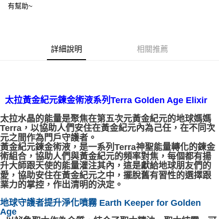
有幫助~
每筆NT$80，滿NT$3,000(含以上)免運費
郵局幫你送（離島）
每筆NT$80，滿NT$3,000(含以上)免運費
詳細說明
相關推薦
付款後門市自取
免運費
太拉黃金紀元鍊金術液系列Terra Golden Age Elixir
太拉水晶的能量是聚焦在第五次元黃金紀元的地球媽媽
Terra，以協助人們安住在黃金紀元內為己任，在不同次
元之間作為門戶守護者。
黃金紀元鍊金術液，是一系列Terra神聖能量轉化的鍊金
術組合，協助人們與黃金紀元的頻率對焦，每個都有揚
升大師跟天使的能量灌注其內，這是獻給地球朋友們的
愛，協助安住在黃金紀元之中，擺脫舊有習性的選擇跟
業力的掌控，作出清明的決定。
地球守護者提升淨化噴霧 Earth Keeper for Golden
Age