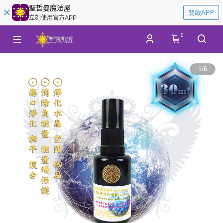
聖哲曼魔法屋
開啟APP
立刻使用官方APP
0
1
/
6