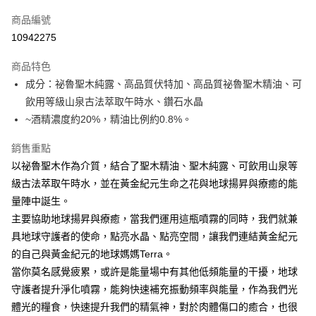
信用卡一次付款
商品編號
超商取貨付款
10942275
LINE Pay
商品特色
Apple Pay
成分：祕魯聖木純露、高品質伏特加、高品質祕魯聖木精油、可
飲用等級山泉古法萃取午時水、鑽石水晶
街口支付
~酒精濃度約20%，精油比例約0.8%。
悠遊付
銷售重點
ATM付款
以祕魯聖木作為介質，結合了聖木精油、聖木純露、可飲用山泉等
級古法萃取午時水，並在黃金紀元生命之花與地球揚昇與療癒的能
運送方式
量陣中誕生。
全家取貨付款
主要協助地球揚昇與療癒，當我們運用這瓶噴霧的同時，我們就兼
每筆NT$80，滿NT$3,000(含以上)免運費
具地球守護者的使命，點亮水晶、點亮空間，讓我們連結黃金紀元
的自己與黃金紀元的地球媽媽Terra。
7-11取貨付款
當你莫名感覺疲累，或許是能量場中有其他低頻能量的干擾，地球
每筆NT$80，滿NT$3,000(含以上)免運費
守護者提升淨化噴霧，能夠快速補充振動頻率與能量，作為我們光
賣家宅配幫您送（台灣）
體光的糧食，快速提升我們的精氣神，對於肉體傷口的癒合，也很