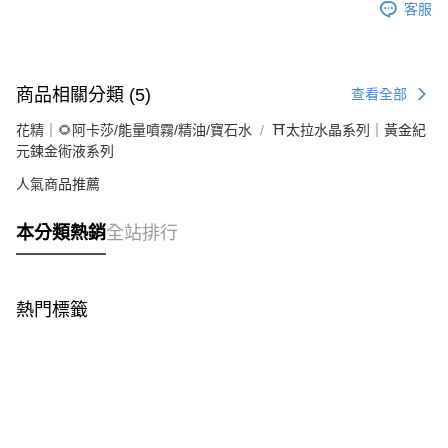
客服
商品相關分類 (5)
查看全部
花精｜🌻阿卡莎/能量噴霧/精油/寶石水
⛩太拉水晶系列｜黃金紀
元鍊金術液系列
人氣商品推薦
本分類熱銷
全站排行
熱門標籤