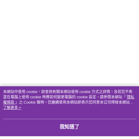
本網站中使用 cookie，欲查詢有關本網站使用 cookie 方式之詳情，及若您不希
望在電腦上使用 cookie 時應如何變更電腦的 cookie 設定，請參閱本網站「
隱私
權條款
」之 Cookie 聲明。您繼續使用本網站即表示您同意本公司得按本網站使
用條款之 Cookie 聲明使用 cookie。
了解更多 >
我知道了