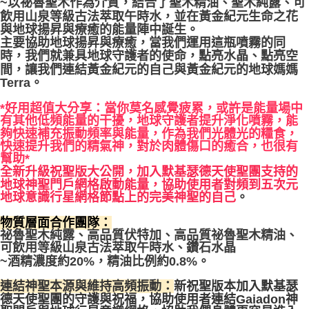
~以祕魯聖木作為介質，結合了聖木精油、聖木純露、可
飲用山泉等級古法萃取午時水，並在黃金紀元生命之花
與地球揚昇與療癒的能量陣中誕生。
主要協助地球揚昇與療癒，當我們運用這瓶噴霧的同
時，我們就兼具地球守護者的使命，點亮水晶、點亮空
間，讓我們連結黃金紀元的自己與黃金紀元的地球媽媽
Terra。
*好用超值大分享：當你莫名感覺疲累，或許是能量場中
有其他低頻能量的干擾，地球守護者提升淨化噴霧，能
夠快速補充振動頻率與能量，作為我們光體光的糧食，
快速提升我們的精氣神，對於肉體傷口的癒合，也很有
幫助*
全新升級祝聖版大公開，加入默基瑟德天使聖團支持的
地球神聖門戶網格啟動能量，協助使用者對頻到五次元
地球意識行星網格節點上的完美神聖的自己
。
物質層面合作團隊：
高品質伏特加、高品質祕魯聖木精油、
祕魯聖木純露、
可飲用等級山泉古法萃取午時水、鑽石水晶
~酒精濃度約20%，精油比例約0.8%。
連結神聖本源與維持高頻振動：
新祝聖版本加入默基瑟
德天使聖團的守護與祝福，協助使用者連結Gaiadon神