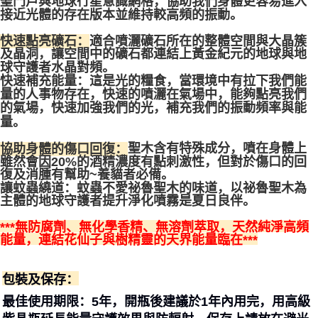
聖門戶與地球行星意識網格，協助我們身體更容易進入
接近光體的存在版本並維持較高頻的振動。
快速點亮礦石：
適合噴灑礦石所在的整體空間與大晶簇
及晶洞，讓空間中的礦石都連結上黃金紀元的地球與地
球守護者水晶對頻。
快速補充能量：這是光的糧食，當環境中有拉下我們能
量的人事物存在，快速的噴灑在氣場中，能夠點亮我們
的氣場，快速加強我們的光，補充我們的振動頻率與能
量。
協助身體的傷口回復：
聖木含有特殊成分，噴在身體上
雖然會因20%的酒精濃度有點刺激性，但對於傷口的回
復及消腫有幫助~養貓者必備。
讓蚊蟲繞道：
蚊蟲不愛祕魯聖木的味道，以祕魯聖木為
主體的地球守護者提升淨化噴霧是夏日良伴。
***
無防腐劑、無化學香精、無溶劑萃取，天然純淨高頻
***
能量，連結花仙子與樹精靈的天界能量臨在
包裝及保存：
，開瓶後建議於1年內用完，用高級
最佳使用期限：5年