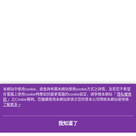
本網站中使用cookie，欲查詢有關本網站使用cookie方式之詳情，及若您不希望
在電腦上使用cookie時應如何變更電腦的cookie設定，請參閱本網站「
隱私權條
款
」之Cookie聲明。您繼續使用本網站即表示您同意本公司得按本網站使用條款
之Cookie聲明使用cookie。
了解更多 >
我知道了