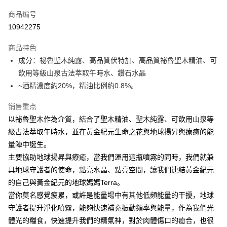
信用卡一次付款
商品编号
超商取货付款
10942275
LINE Pay
商品特色
Apple Pay
成分：祕魯聖木純露、高品質伏特加、高品質祕魯聖木精油、可
飲用等級山泉古法萃取午時水、鑽石水晶
街口支付
~酒精濃度約20%，精油比例約0.8%。
悠遊付
销售重点
ATM付款
以祕魯聖木作為介質，結合了聖木精油、聖木純露、可飲用山泉等
級古法萃取午時水，並在黃金紀元生命之花與地球揚昇與療癒的能
运送方式
量陣中誕生。
全家取貨付款
主要協助地球揚昇與療癒，當我們運用這瓶噴霧的同時，我們就兼
每笔NT$80，满NT$3,000(含以上)免运费
具地球守護者的使命，點亮水晶、點亮空間，讓我們連結黃金紀元
的自己與黃金紀元的地球媽媽Terra。
7-11取貨付款
當你莫名感覺疲累，或許是能量場中有其他低頻能量的干擾，地球
每笔NT$80，满NT$3,000(含以上)免运费
守護者提升淨化噴霧，能夠快速補充振動頻率與能量，作為我們光
賣家宅配幫您送（台灣）
體光的糧食，快速提升我們的精氣神，對於肉體傷口的癒合，也很