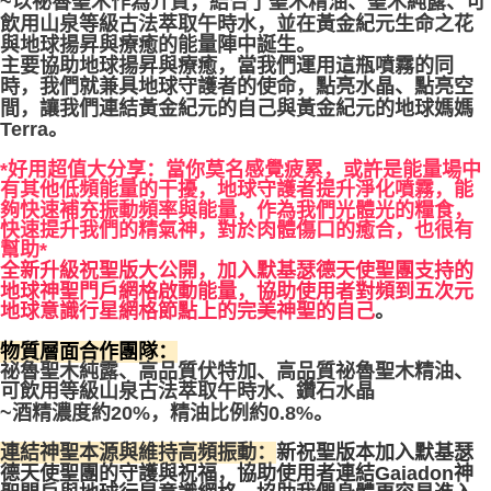
~以祕魯聖木作為介質，結合了聖木精油、聖木純露、可
飲用山泉等級古法萃取午時水，並在黃金紀元生命之花
與地球揚昇與療癒的能量陣中誕生。
主要協助地球揚昇與療癒，當我們運用這瓶噴霧的同
時，我們就兼具地球守護者的使命，點亮水晶、點亮空
間，讓我們連結黃金紀元的自己與黃金紀元的地球媽媽
Terra。
*好用超值大分享：當你莫名感覺疲累，或許是能量場中
有其他低頻能量的干擾，地球守護者提升淨化噴霧，能
夠快速補充振動頻率與能量，作為我們光體光的糧食，
快速提升我們的精氣神，對於肉體傷口的癒合，也很有
幫助*
全新升級祝聖版大公開，加入默基瑟德天使聖團支持的
地球神聖門戶網格啟動能量，協助使用者對頻到五次元
地球意識行星網格節點上的完美神聖的自己
。
物質層面合作團隊：
高品質伏特加、高品質祕魯聖木精油、
祕魯聖木純露、
可飲用等級山泉古法萃取午時水、鑽石水晶
~酒精濃度約20%，精油比例約0.8%。
連結神聖本源與維持高頻振動：
新祝聖版本加入默基瑟
德天使聖團的守護與祝福，協助使用者連結Gaiadon神