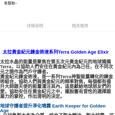
有幫助~
每笔NT$80，满NT$3,000(含以上)免运费
郵局幫你送（離島）
每笔NT$80，满NT$3,000(含以上)免运费
详细说明
相关推荐
付款後門市自取
免运费
太拉黃金紀元鍊金術液系列Terra Golden Age Elixir
太拉水晶的能量是聚焦在第五次元黃金紀元的地球媽媽
Terra，以協助人們安住在黃金紀元內為己任，在不同次
元之間作為門戶守護者。
黃金紀元鍊金術液，是一系列Terra神聖能量轉化的鍊金
術組合，協助人們與黃金紀元的頻率對焦，每個都有揚
升大師跟天使的能量灌注其內，這是獻給地球朋友們的
愛，協助安住在黃金紀元之中，擺脫舊有習性的選擇跟
業力的掌控，作出清明的決定。
地球守護者提升淨化噴霧 Earth Keeper for Golden
Age