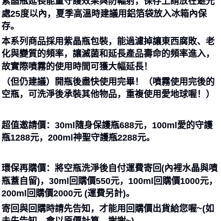
紫晶瓶延長能量守護效果與防輻射，保存上請放在避光
處25度以內，夏季高溫時建議用鋁箔袋放入冰箱內保
存。
本系列商品採用紫晶瓶包裝，能過濾掉讓東西腐敗、老
化與變質的頻率，讓滅菌和延長產品壽命的頻率進入，
故實際噴霧的使用時間可獲大幅延長！
（但仍建議）開瓶後盡快使用完畢！（噴霧使用完後的
空瓶，可洗淨後承裝其他物品，重複使用愛地球喔！）
超值邀請價：30ml隨身保護瓶688元，100ml愛的守護
瓶1288元，200ml神聖守護瓶2288元。
環保再購價：將空瓶洗淨後自付運費寄回(內裡水晶與噴
瓶蓋自留)，30ml回購價550元，100ml回購價1000元，
200ml回購價2000元 (運費另計)。
寄回與回購時請先告知，才能用回購價出貨給您喔~(如