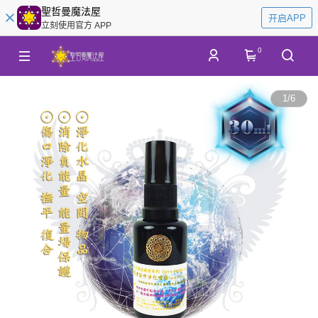
聖哲曼魔法屋
开启APP
立刻使用官方 APP
0
1
/
6