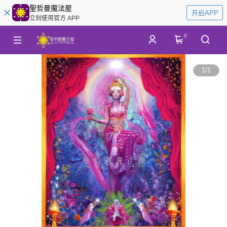
聖哲曼魔法屋
开启APP
立刻使用官方 APP
0
1
/
1