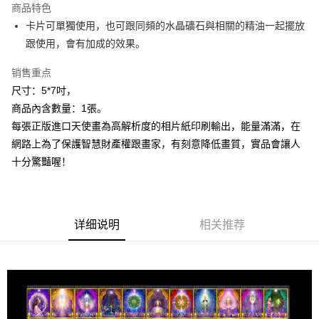
商品特色
Apple Pay
卡片可單獨使用，也可跟同頻的水晶礦石與相關的精油一起擺放
跟使用，會有加成的效果。
街口支付
销售重点
悠遊付
尺寸：5*7吋，
ATM付款
商品內含數量：1張。
每張正版進口天使畫為高解析度的相片紙印刷輸出，能量滿滿，在
运送方式
網路上為了保護智慧財產權跟畫家，有刻意降低畫質，實品會讓人
全家取貨付款
十分驚豔喔！
每笔NT$80，满NT$3,000(含以上)免运费
7-11取貨付款
每笔NT$80，满NT$3,000(含以上)免运费
详细说明
相关推荐
賣家宅配幫您送（台灣）
每笔NT$80，满NT$3,000(含以上)免运费
郵局幫你送（離島）
每笔NT$80，满NT$3,000(含以上)免运费