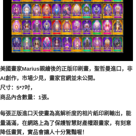
付款後門市自取
免运费
美國畫家Marius親繪後的正版印刷畫，聖哲曼進口，非
AI創作，市場少見，畫家官網並未公開。
尺寸：5*7吋，
商品內含數量：1張。
每張正版進口天使畫為高解析度的相片紙印刷輸出，能
家，有刻意
量滿滿，在網路上為了保護智慧財產權跟畫
降低畫質，實品會讓人十分驚豔喔！