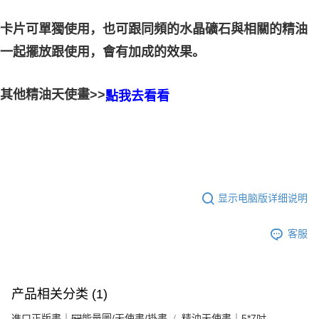
卡片可單獨使用，也可跟同頻的水晶礦石與相關的精油
的效果。
一起擺放跟使用，會有加成
其他精油天使畫>>
點我去看看
显示电脑版详细说明
客服
产品相关分类 (1)
進口正版畫｜🖼️能量圖/天使畫/掛畫
精油天使畫｜5*7吋