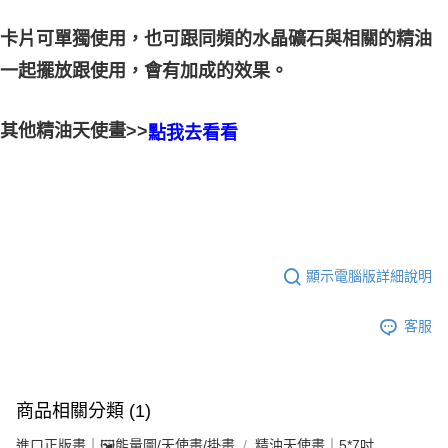
卡片可單獨使用，也可跟同頻的水晶礦石與相關的精油
的效果。
一起擺放跟使用，會有加成
其他精油天使畫>>
點我去看看
顯示電腦版詳細說明
客服
商品相關分類 (1)
進口正版畫｜🖼️能量圖/天使畫/掛畫
精油天使畫｜5*7吋