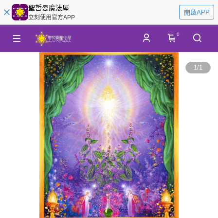
聖哲曼魔法屋
開啟APP
立刻使用官方APP
0
1
/
1