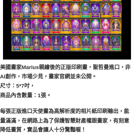
付款後門市自取
免運費
美國畫家Marius親繪後的正版印刷畫，聖哲曼進口，非
AI創作，市場少見，畫家官網並未公開。
尺寸：5*7吋，
商品內含數量：1張。
每張正版進口天使畫為高解析度的相片紙印刷輸出，能
家，有刻意
量滿滿，在網路上為了保護智慧財產權跟畫
降低畫質，實品會讓人十分驚豔喔！