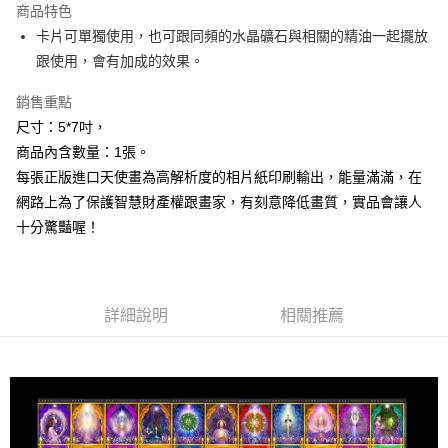
商品特色
Apple Pay
卡片可單獨使用，也可跟同頻的水晶礦石與相關的精油一起擺放
跟使用，會有加成的效果。
街口支付
銷售重點
悠遊付
尺寸：5*7吋，
ATM付款
商品內含數量：1張。
每張正版進口天使畫為高解析度的相片紙印刷輸出，能量滿滿，在
運送方式
網路上為了保護智慧財產權跟畫家，有刻意降低畫質，實品會讓人
全家取貨付款
十分驚豔喔！
每筆NT$80，滿NT$3,000(含以上)免運費
7-11取貨付款
每筆NT$80，滿NT$3,000(含以上)免運費
詳細說明
相關推薦
賣家宅配幫您送（台灣）
每筆NT$80，滿NT$3,000(含以上)免運費
郵局幫你送（離島）
每筆NT$80，滿NT$3,000(含以上)免運費