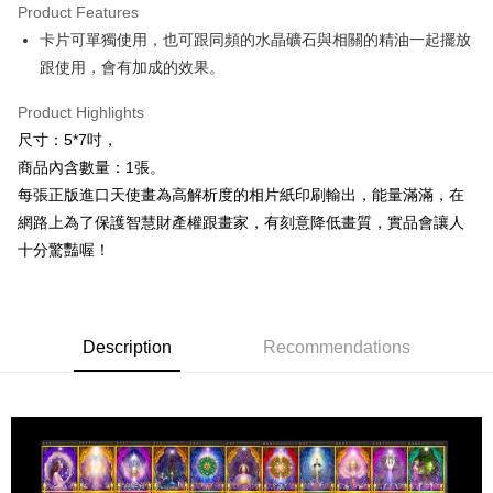
Product Features
Apple Pay
卡片可單獨使用，也可跟同頻的水晶礦石與相關的精油一起擺放
跟使用，會有加成的效果。
JKOPAY
Easy Wallet
Product Highlights
尺寸：5*7吋，
ATM Transfer
商品內含數量：1張。
每張正版進口天使畫為高解析度的相片紙印刷輸出，能量滿滿，在
Shipping Method
網路上為了保護智慧財產權跟畫家，有刻意降低畫質，實品會讓人
全家取貨付款
十分驚豔喔！
NT$80/order | Free shipping on orders of NT$3,000 or more
7-11取貨付款
NT$80/order | Free shipping on orders of NT$3,000 or more
Description
Recommendations
賣家宅配幫您送（台灣）
NT$80/order | Free shipping on orders of NT$3,000 or more
郵局幫你送（離島）
NT$80/order | Free shipping on orders of NT$3,000 or more