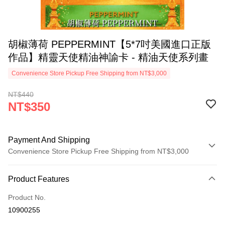
胡椒薄荷 PEPPERMINT【5*7吋美國進口正版
作品】精靈天使精油神諭卡 - 精油天使系列畫
Convenience Store Pickup Free Shipping from NT$3,000
NT$440
NT$350
Payment And Shipping
Convenience Store Pickup Free Shipping from NT$3,000
Payment Method
Product Features
Credit Card (Full Payment)
Product No.
Convenience Store Pickup and Pay
10900255
LINE Pay