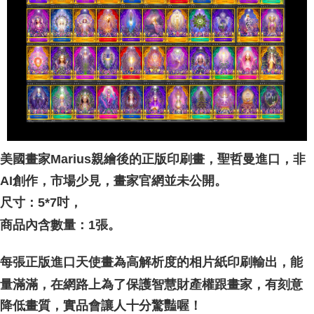
付款後門市自取
Free shipping
美國畫家Marius親繪後的正版印刷畫，聖哲曼進口，非
AI創作，市場少見，畫家官網並未公開。
尺寸：5*7吋，
商品內含數量：1張。
每張正版進口天使畫為高解析度的相片紙印刷輸出，能
家，有刻意
量滿滿，在網路上為了保護智慧財產權跟畫
降低畫質，實品會讓人十分驚豔喔！