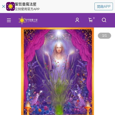
聖哲曼魔法屋
開啟APP
立刻使用官方APP
0
1
/
1