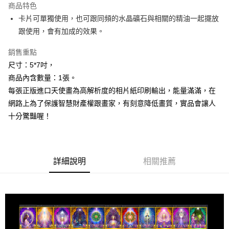
商品特色
Apple Pay
卡片可單獨使用，也可跟同頻的水晶礦石與相關的精油一起擺放
跟使用，會有加成的效果。
街口支付
銷售重點
悠遊付
尺寸：5*7吋，
ATM付款
商品內含數量：1張。
每張正版進口天使畫為高解析度的相片紙印刷輸出，能量滿滿，在
運送方式
網路上為了保護智慧財產權跟畫家，有刻意降低畫質，實品會讓人
全家取貨付款
十分驚豔喔！
每筆NT$80，滿NT$3,000(含以上)免運費
7-11取貨付款
每筆NT$80，滿NT$3,000(含以上)免運費
詳細說明
相關推薦
賣家宅配幫您送（台灣）
每筆NT$80，滿NT$3,000(含以上)免運費
郵局幫你送（離島）
每筆NT$80，滿NT$3,000(含以上)免運費