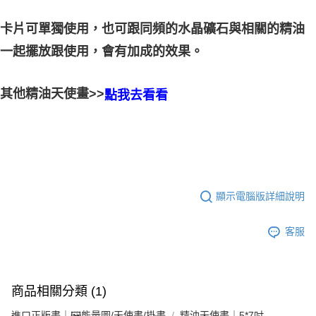
卡片可單獨使用，也可跟同頻的水晶礦石與相關的精油
的效果。
一起擺放跟使用，會有加成
其他精油天使畫>>
點我去看看
顯示電腦版詳細說明
客服
商品相關分類 (1)
進口正版畫｜🖼️能量圖/天使畫/掛畫
精油天使畫｜5*7吋