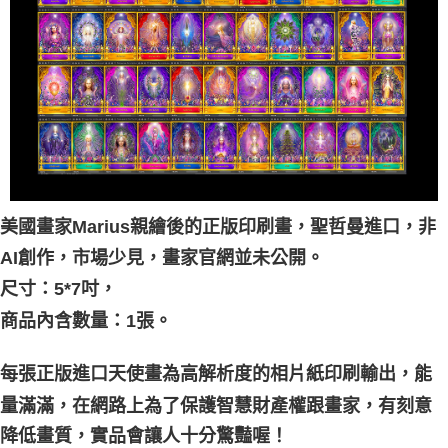
付款後門市自取
免運費
美國畫家Marius親繪後的正版印刷畫，聖哲曼進口，非
AI創作，市場少見，畫家官網並未公開。
尺寸：5*7吋，
商品內含數量：1張。
每張正版進口天使畫為高解析度的相片紙印刷輸出，能
家，有刻意
量滿滿，在網路上為了保護智慧財產權跟畫
降低畫質，實品會讓人十分驚豔喔！