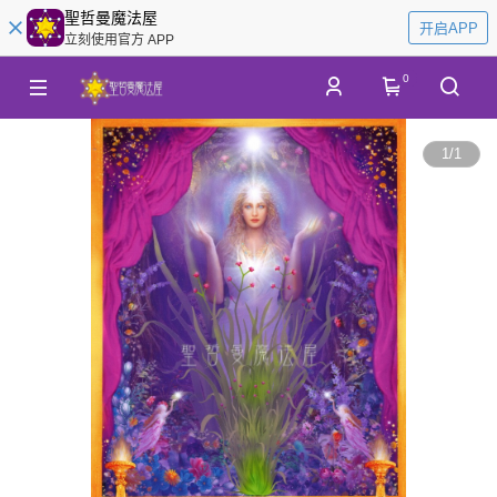
聖哲曼魔法屋
开启APP
立刻使用官方 APP
0
1
/
1