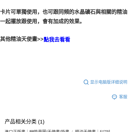
卡片可單獨使用，也可跟同頻的水晶礦石與相關的精油
的效果。
一起擺放跟使用，會有加成
其他精油天使畫>>
點我去看看
显示电脑版详细说明
客服
产品相关分类 (1)
進口正版畫｜🖼️能量圖/天使畫/掛畫
精油天使畫｜5*7吋