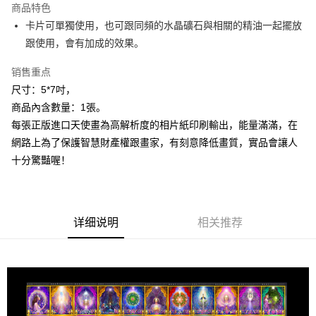
商品特色
Apple Pay
卡片可單獨使用，也可跟同頻的水晶礦石與相關的精油一起擺放
跟使用，會有加成的效果。
街口支付
销售重点
悠遊付
尺寸：5*7吋，
ATM付款
商品內含數量：1張。
每張正版進口天使畫為高解析度的相片紙印刷輸出，能量滿滿，在
运送方式
網路上為了保護智慧財產權跟畫家，有刻意降低畫質，實品會讓人
全家取貨付款
十分驚豔喔！
每笔NT$80，满NT$3,000(含以上)免运费
7-11取貨付款
每笔NT$80，满NT$3,000(含以上)免运费
详细说明
相关推荐
賣家宅配幫您送（台灣）
每笔NT$80，满NT$3,000(含以上)免运费
郵局幫你送（離島）
每笔NT$80，满NT$3,000(含以上)免运费