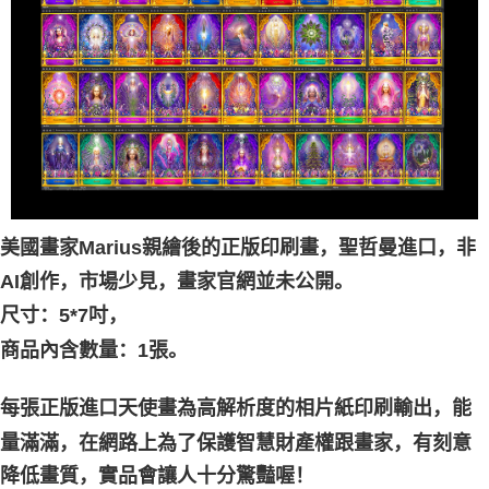
付款後門市自取
免运费
美國畫家Marius親繪後的正版印刷畫，聖哲曼進口，非
AI創作，市場少見，畫家官網並未公開。
尺寸：5*7吋，
商品內含數量：1張。
每張正版進口天使畫為高解析度的相片紙印刷輸出，能
家，有刻意
量滿滿，在網路上為了保護智慧財產權跟畫
降低畫質，實品會讓人十分驚豔喔！