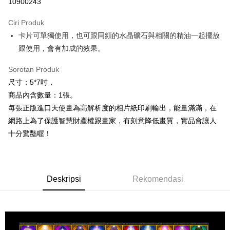
10900243
LINE Pay
Ciri Produk
Apple Pay
卡片可單獨使用，也可跟同頻的水晶礦石與相關的精油一起擺放
跟使用，會有加成的效果。
JKOPAY
Easy Wallet
Sorotan Produk
尺寸：5*7吋，
Pemindahan ATM
商品內含數量：1張。
每張正版進口天使畫為高解析度的相片紙印刷輸出，能量滿滿，在
Pilihan Penghantaran
網路上為了保護智慧財產權跟畫家，有刻意降低畫質，實品會讓人
全家取貨付款
十分驚豔喔！
NT$80/pesanan | Penghantaran percuma untuk pesanan
NT$3,000 atau lebih
7-11取貨付款
Deskripsi
Rekomendasi
NT$80/pesanan | Penghantaran percuma untuk pesanan
NT$3,000 atau lebih
賣家宅配幫您送（台灣）