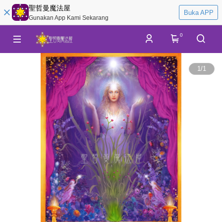
聖哲曼魔法屋
Buka APP
Gunakan App Kami Sekarang
0
1
/
1