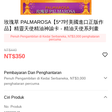
玫瑰草 PALMAROSA【5*7吋美國進口正版作
品】精靈天使精油神諭卡 - 精油天使系列畫
Penuh Pengambilan di Kedai Serbaneka, NT$3,000 penghataran
percuma
NT$440
NT$350
Pembayaran Dan Penghantaran
Penuh Pengambilan di Kedai Serbaneka, NT$3,000
penghataran percuma
Kaedah Pembayaran
Ciri Produk
Kad Kredit (Bayaran Penuh)
No. Produk
Pengambilan di Kedai Serbaneka