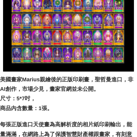
NT$80/pesanan | Penghantaran percuma untuk pesanan
NT$3,000 atau lebih
郵局幫你送（離島）
NT$80/pesanan | Penghantaran percuma untuk pesanan
NT$3,000 atau lebih
付款後門市自取
Penghantaran percuma
美國畫家Marius親繪後的正版印刷畫，聖哲曼進口，非
AI創作，市場少見，畫家官網並未公開。
尺寸：5*7吋，
商品內含數量：1張。
每張正版進口天使畫為高解析度的相片紙印刷輸出，能
家，有刻意
量滿滿，在網路上為了保護智慧財產權跟畫