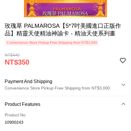
玫瑰草 PALMAROSA【5*7吋美國進口正版作
品】精靈天使精油神諭卡 - 精油天使系列畫
Convenience Store Pickup Free Shipping from NT$3,000
NT$440
NT$350
Payment And Shipping
Convenience Store Pickup Free Shipping from NT$3,000
Payment Method
Product Features
Credit Card (Full Payment)
Product No.
Convenience Store Pickup and Pay
10900243
LINE Pay