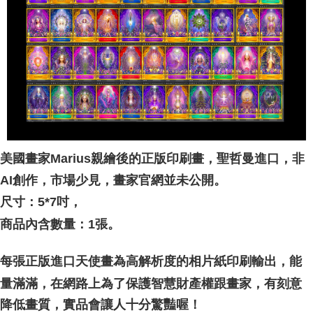
付款後門市自取
Free shipping
美國畫家Marius親繪後的正版印刷畫，聖哲曼進口，非
AI創作，市場少見，畫家官網並未公開。
尺寸：5*7吋，
商品內含數量：1張。
每張正版進口天使畫為高解析度的相片紙印刷輸出，能
家，有刻意
量滿滿，在網路上為了保護智慧財產權跟畫
降低畫質，實品會讓人十分驚豔喔！