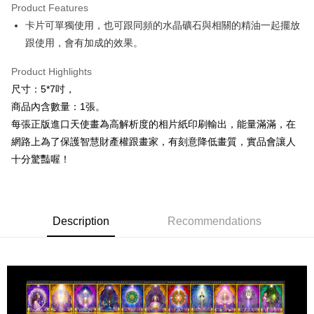
Product Features
Apple Pay
卡片可單獨使用，也可跟同頻的水晶礦石與相關的精油一起擺放
跟使用，會有加成的效果。
JKOPAY
Easy Wallet
Product Highlights
尺寸：5*7吋，
ATM Transfer
商品內含數量：1張。
每張正版進口天使畫為高解析度的相片紙印刷輸出，能量滿滿，在
Shipping Method
網路上為了保護智慧財產權跟畫家，有刻意降低畫質，實品會讓人
全家取貨付款
十分驚豔喔！
NT$80/order | Free shipping on orders of NT$3,000 or more
7-11取貨付款
NT$80/order | Free shipping on orders of NT$3,000 or more
Description
Recommendations
賣家宅配幫您送（台灣）
NT$80/order | Free shipping on orders of NT$3,000 or more
郵局幫你送（離島）
NT$80/order | Free shipping on orders of NT$3,000 or more