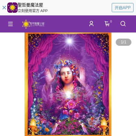
聖哲曼魔法屋
开启APP
立刻使用官方 APP
0
1
/
1