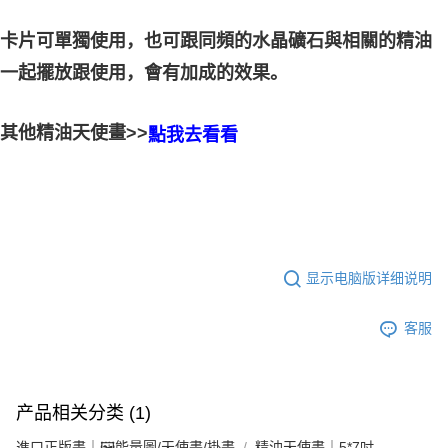
卡片可單獨使用，也可跟同頻的水晶礦石與相關的精油
的效果。
一起擺放跟使用，會有加成
其他精油天使畫>>
點我去看看
显示电脑版详细说明
客服
产品相关分类 (1)
進口正版畫｜🖼️能量圖/天使畫/掛畫
精油天使畫｜5*7吋