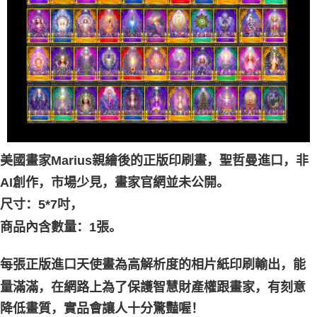
付款後門市自取
免运费
美國畫家Marius親繪後的正版印刷畫，聖哲曼進口，非
AI創作，市場少見，畫家官網並未公開。
尺寸：5*7吋，
商品內含數量：1張。
每張正版進口天使畫為高解析度的相片紙印刷輸出，能
家，有刻意
量滿滿，在網路上為了保護智慧財產權跟畫
降低畫質，實品會讓人十分驚豔喔！