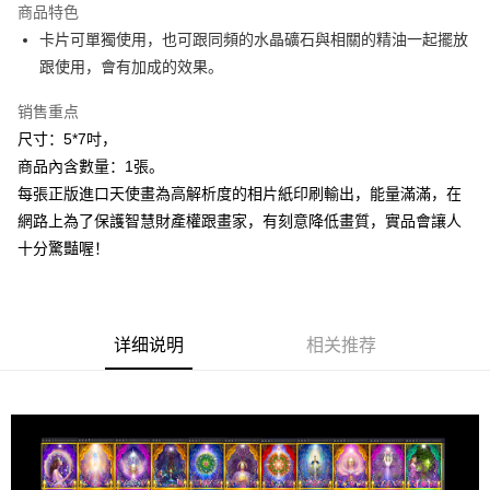
商品特色
Apple Pay
卡片可單獨使用，也可跟同頻的水晶礦石與相關的精油一起擺放
跟使用，會有加成的效果。
街口支付
销售重点
悠遊付
尺寸：5*7吋，
ATM付款
商品內含數量：1張。
每張正版進口天使畫為高解析度的相片紙印刷輸出，能量滿滿，在
运送方式
網路上為了保護智慧財產權跟畫家，有刻意降低畫質，實品會讓人
全家取貨付款
十分驚豔喔！
每笔NT$80，满NT$3,000(含以上)免运费
7-11取貨付款
每笔NT$80，满NT$3,000(含以上)免运费
详细说明
相关推荐
賣家宅配幫您送（台灣）
每笔NT$80，满NT$3,000(含以上)免运费
郵局幫你送（離島）
每笔NT$80，满NT$3,000(含以上)免运费