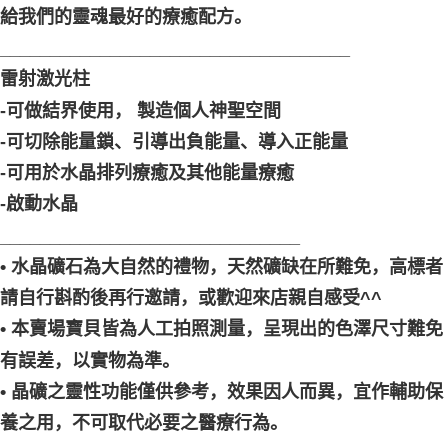
給我們的靈魂最好的療癒配方。
___________________________________
雷射激光柱
-可做結界使用， 製造個人神聖空間
-可切除能量鎖、引導出負能量、導入正能量
-可用於水晶排列療癒及其他能量療癒
-啟動水晶
______________________________
• 水晶礦石為大自然的禮物，天然礦缺在所難免，高標者
請自行斟酌後再行邀請，或歡迎來店親自感受^^
• 本賣場寶貝皆為人工拍照測量，呈現出的色澤尺寸難免
有誤差，以實物為準。
• 晶礦之靈性功能僅供參考，效果因人而異，宜作輔助保
養之用，不可取代必要之醫療行為。