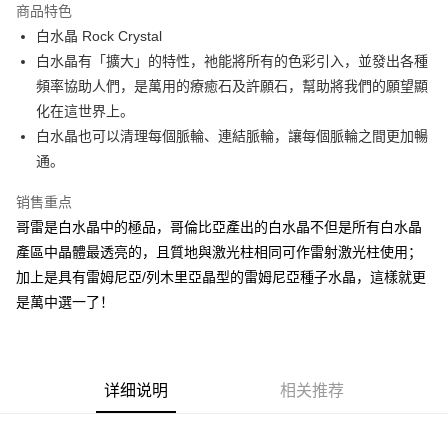
商品特色
Apple Pay
白水晶 Rock Crystal
白水晶有「擴大」的特性，祂能將所有的色彩引入，並發出各種
街口支付
頻率協助人們，是萬用的療癒石及許願石，幫助將我們的願望顯
悠遊付
化在這世界上。
白水晶也可以清理每個脈輪、連結脈輪，讓每個脈輪之間更加暢
ATM付款
通。
运送方式
销售重点
全家取貨付款
哥雷是白水晶中的極品，哥倫比亞產出的白水晶不但是所有白水晶
每笔NT$80，满NT$3,000(含以上)免运费
產區中晶體最透亮的，且質地與激光柱相同可作雷射激光柱使用；
加上是具有雷姆尼亞/列木里亞晶型的雷姆尼亞種子水晶，這樣就更
7-11取貨付款
是萬中選一了！
每笔NT$80，满NT$3,000(含以上)免运费
賣家宅配幫您送（台灣）
每笔NT$80，满NT$3,000(含以上)免运费
详细说明
相关推荐
郵局幫你送（離島）
每笔NT$80，满NT$3,000(含以上)免运费