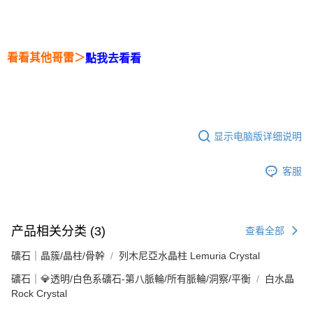
看看其他哥雷＞
點我去看看
显示电脑版详细说明
客服
产品相关分类 (3)
查看全部
礦石｜晶簇/晶柱/骨幹
列木尼亞水晶柱 Lemuria Crystal
礦石｜💎透明/白色系礦石-第八脈輪/所有脈輪/洞察/平衡
白水晶
Rock Crystal