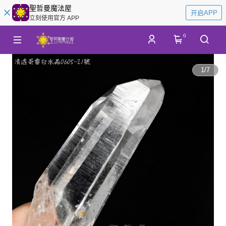
聖哲曼魔法屋
开启APP
立刻使用官方 APP
0
1
/
7