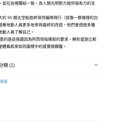
，並在這裡團結一致，為人類光明勢力提供強有力的支
付款
大的 55 艘太空船始終保持編隊飛行（就像一群雄偉的白
0，滿NT$3,000(含以上)免運費
隨著地勤人員更多地參與最終的改造，他們會透過多種
地勤人員了解自己。
付款
注意的是這張圖因為阿西塔指揮部的要求，解析度是比較
0，滿NT$3,000(含以上)免運費
整體看起來如同圖樣中的感覺微朦朧。
幫您送（台灣）
0，滿NT$3,000(含以上)免運費
類 (1)
送（離島）
｜🖼️能量圖/天使畫/掛畫
能量圖｜一般模組
0，滿NT$3,000(含以上)免運費
客服
市自取