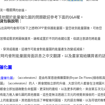
朋友一種選擇
的依循。
 其他關於能量催化圖的問題歡迎參考下面的Q&A喔。
貨包裝說明：
品出貨時均會用可拆下之透明OPP套保護能量圖。當您收到能量圖後，可依您
用習
慣或需求將圖做護貝、錶框或置於不同的收藏位置，但請注意請勿將能量
疊、穿洞或裁
邊，這樣作可能會對能量圖的能量產生改變或減損！
貨時均會附能量圖背面訊息之中文翻譯，以及畫家寫給購買者的
催化圖
」（accelerators）是由布萊恩迪佛羅雷斯(Bryan De Flo
能量催化圖
圖」（accelerators）的人，將會開始立即的升級...大部分的人都會在
，都會立即加速啟動生命藍圖、更深刻的連結，以及更多的顯化，來自第五次元
會有能力進入催化圖的其他層面，這些是無法透過三次元的視覺來接收的。這些
識上的能量加速。其他面向包括了神聖幾何圖版、光的語言傳輸，以及符號的聯