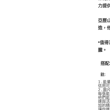
力提
亞歷
造，
*值
朧。
搭配
註:
1.能
信用可
2.圖
每張能
他們能
速與活
加的精
讓你連