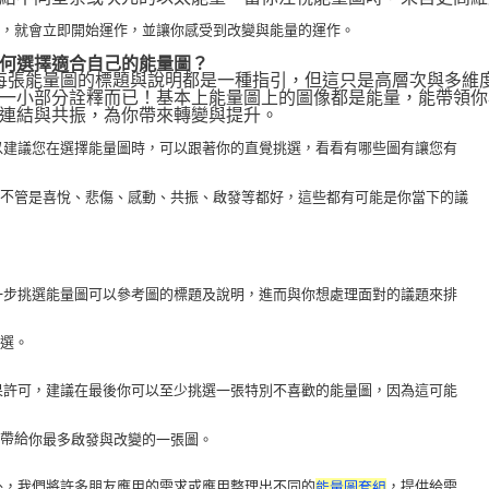
化，就會立即開始運作，並讓你感受到改變與能量的運作。
何選擇適合自己的能量圖？
 每張能量圖的標題與說明都是一種指引，但這只是高層次與多維
一小部分詮釋而已！基本上能量圖上的圖像都是能量，能帶領你
連結與共振，為你帶來轉變與提升。
 所以建議您在選擇能量圖時，可以跟著你的直覺挑選，看看有哪些圖有讓您有
，不
管是喜悅、悲傷、感動、共振、啟發等都好，這些都有可能是你當下的議
 進一步挑選能量圖可以參考圖的標題及說明，進而與你想處理面對的議題來排
挑選。
 如果許可，建議在最後你可以至少挑選一張特別不喜歡的能量圖，因為這可能
以帶給
你最多啟發與改變的一張圖。
 此外，我們將許多朋友應用的需求或應用整理出不同的
，提供給需
能量圖套組