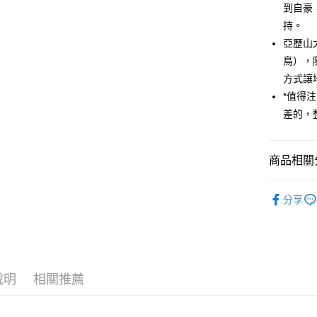
到自豪
運送方式
持。
全家取貨
亞歷山
每筆NT$8
鳥），
方式讓
7-11取貨
*值得
每筆NT$8
差的，
賣家宅配
每筆NT$8
商品相關分
郵局幫你
進口正版畫
每筆NT$8
分享
付款後門
免運費
說明
相關推薦