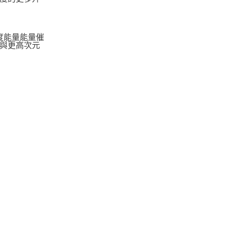
度能量能量催
與更高次元