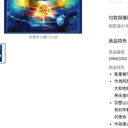
付款與運
超取滿NT$
付款方式
商品特色
信用卡一
商品編號
10842263
超商取貨
商品特色
LINE Pay
能量催
作為阿
Apple Pay
大和他
街口支付
勞永逸
亞歷山
悠遊付
有的年
ATM付款
的使命
作為偉