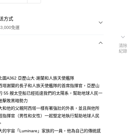
送方式
3,000免運
清除
紀錄
次付款
付款
化圖A362 亞歷山大·謝蘭和人族天使艦隊
西塔謝蘭的長子和人族天使艦隊的首席指揮官，亞歷山
的 55 艘太空船已經抵達我們的太陽系，幫助地球人民一
地擊敗黑暗勢力
大和他的父親阿西塔一樣有著強壯的外表，並且與他所
輕指揮官（男性和女性）一起堅定地執行幫助地球人民
。
大的宇宙「Luminare」家族的一員，他為自己的傳統感