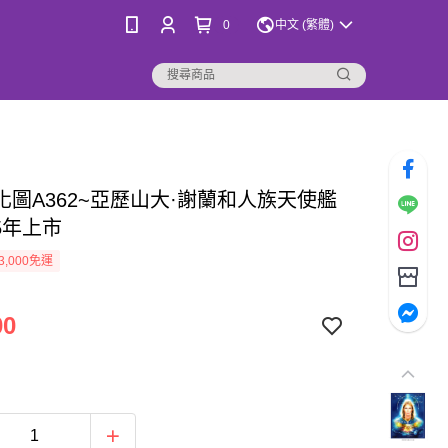
0
中文 (繁體)
化圖A362~亞歷山大·謝蘭和人族天使艦
25年上市
3,000免運
00