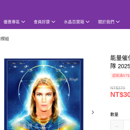
優惠專區
會員好康
水晶百寶箱
關於我們
般模組
能量催
隊 20
超取滿NT$
NT$370
NT$3
數量