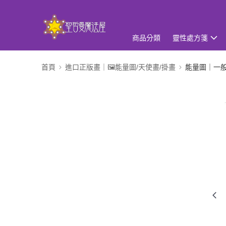
商品分類
靈性處方箋
首頁
進口正版畫｜🖼️能量圖/天使畫/掛畫
能量圖｜一