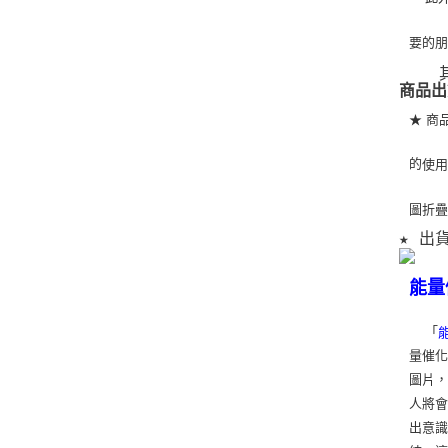
要的
   
商品出
★ 商
的
使
圖折
★ 出
能量
「
量催化
圖片
人將
出意