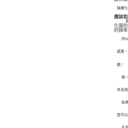
級顯
應該如
   
化圖的
的頻率
   
感覺
題！
   
序及
   
是可
   