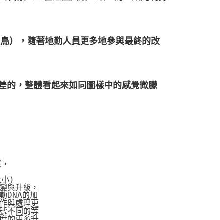
白鳥），隨著地勤人員更多地參與最終的改
較差的，整體看起來如同圖樣中的感覺微朦
張，
大小)
變與升級，
DNA的加
作與處理更
號不同的等
度的更多升