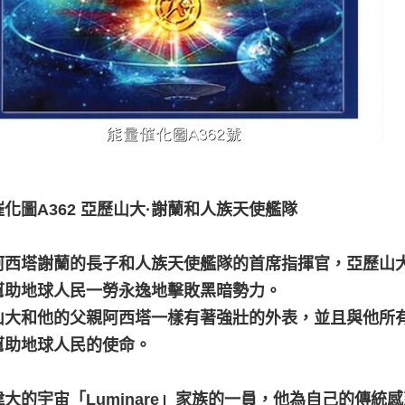
化圖A362 亞歷山大·謝蘭和人族天使艦隊
阿西塔謝蘭的長子和人族天使艦隊的首席指揮官，亞歷山大和
幫助地球人民一勞永逸地擊敗黑暗勢力。
山大和他的父親阿西塔一樣有著強壯的外表，並且與他所
幫助地球人民的使命。
偉大的宇宙「Luminare」家族的一員，他為自己的傳