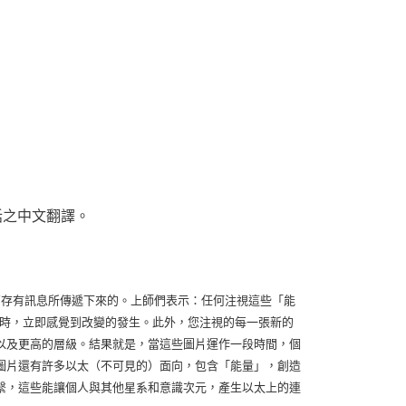
話之中文翻譯。
res)接收較高存有訊息所傳遞下來的。上師們表示：任何注視這些「能
注視圖片時，立即感覺到改變的發生。此外，您注視的每一張新的
以及更高的層級。結果就是，當這些圖片運作一段時間，個
圖片還有許多以太（不可見的）面向，包含「能量」，創造
繫，這些能讓個人與其他星系和意識次元，產生以太上的連