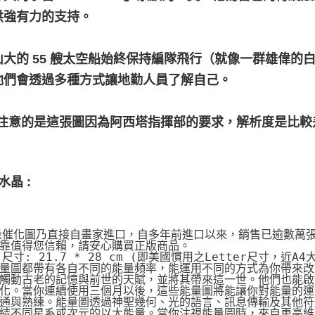
供強有力的支持。
山大的 55 艘太空船始終保持編隊飛行（就像一群雄偉的
他們會透過多種方式讓地勤人員了解自己。
得注意的是這張圖因為阿西塔指揮部的要求，解析度是比
水晶 :
量催化圖乃直接自畫家進口，自多年前進口以來，銷售已逾數萬
靠值得您信賴，請安心購買正版商品。
片尺寸: 21.7 * 28 cm (即美國慣用之Letter尺寸，近A4
量圖都帶有各自不同的能量頻率，能運用不同的方式為你帶來改
觸動古老的記憶與前世的天賦，並將其帶來這一世。他們也能啟動
化。當你連續使用三個月以後，這些能量圖將能讓你對能量的運
通與熟練。能量圖透過神聖幾何、光的語言、訊息傳輸及其他符
結不同星系或次元的以太能量。當你注視能量圖時，來自更高維