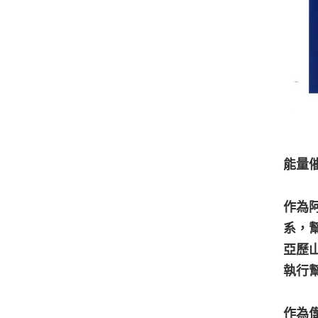
能量催
作為
系，
亞歷
執行
作為