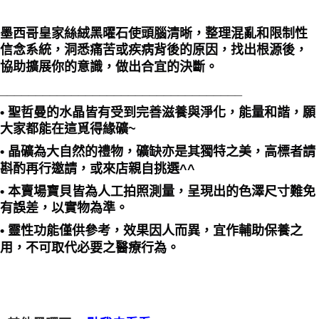
墨西哥皇家絲絨黑曜石使頭腦清晰，整理混亂和限制性
信念系統，洞悉痛苦或疾病背後的原因，找出根源後，
協助擴展你的意識，做出合宜的決斷。
__________________________________
• 聖哲曼的水晶皆有受到完善滋養與淨化，能量和諧，願
大家都能在這覓得緣礦~
• 晶礦為大自然的禮物，礦缺亦是其獨特之美，高標者請
斟酌再行邀請，或來店親自挑選^^
• 本賣場寶貝皆為人工拍照測量，呈現出的色澤尺寸難免
有誤差，以實物為準。
• 靈性功能僅供參考，效果因人而異，宜作輔助保養之
用，不可取代必要之醫療行為。