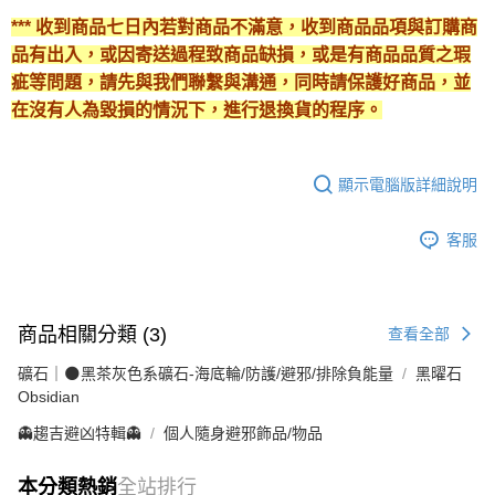
*** 收到商品七日內若對商品不滿意，收到商品品項與訂購商
品有出入，或因寄送過程致商品缺損，或是有商品品質之瑕
疵等問題，請先與我們聯繫與溝通，同時請保護好商品，並
在沒有人為毀損的情況下，進行退換貨的程序。
顯示電腦版詳細說明
客服
商品相關分類 (3)
查看全部
礦石｜🌑黑茶灰色系礦石-海底輪/防護/避邪/排除負能量
黑曜石
Obsidian
👻趨吉避凶特輯👻
個人隨身避邪飾品/物品
本分類熱銷
全站排行