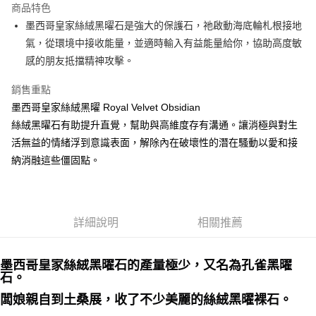
商品特色
Apple Pay
墨西哥皇家絲絨黑曜石是強大的保護石，祂啟動海底輪札根接地
氣，從環境中接收能量，並適時輸入有益能量給你，協助高度敏
街口支付
感的朋友抵擋精神攻擊。
悠遊付
銷售重點
ATM付款
墨西哥皇家絲絨黑曜 Royal Velvet Obsidian
絲絨黑曜石有助提升直覺，幫助與高維度存有溝通。讓消極與對生
運送方式
活無益的情緒浮到意識表面，解除內在破壞性的潛在騷動以愛和接
全家取貨付款
納消融這些僵固點。
每筆NT$80，滿NT$3,000(含以上)免運費
7-11取貨付款
每筆NT$80，滿NT$3,000(含以上)免運費
詳細說明
相關推薦
賣家宅配幫您送（台灣）
墨西哥皇家絲絨黑曜石的產量極少，又名為孔雀黑曜
每筆NT$80，滿NT$3,000(含以上)免運費
石。
郵局幫你送（離島）
闆娘親自到土桑展，收了不少美麗的絲絨黑曜裸石。
每筆NT$80，滿NT$3,000(含以上)免運費