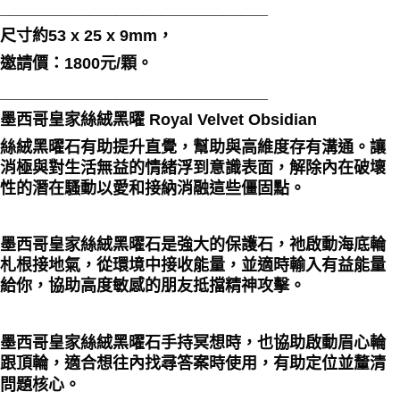
______________________________
付款後門市自取
尺寸約53 x 25 x 9mm，
免運費
邀請價：1800元/顆。
______________________________
墨西哥皇家絲絨黑曜 Royal Velvet Obsidian
絲絨黑曜石有助提升
直覺
，幫助與高維度存有溝通。讓
消極與對生活無益的情緒浮到意識表面，解除內在破壞
性的潛在騷動以愛和
接納消融
這些僵固點。
墨西哥皇家絲絨黑曜石是強大的
保護
石，祂啟動
海底輪
札根接地氣，從環境中接收能量，並適時輸入有益能量
給你，協助高度敏感的朋友抵擋精神攻擊。
墨西哥皇家絲絨黑曜石手持冥想時，也協助啟動眉心輪
跟頂輪，適合想往內找尋答案時使用，有助定位並釐清
問題核心。