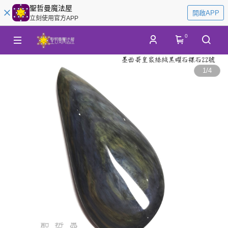
聖哲曼魔法屋
開啟APP
立刻使用官方APP
0
1
/
4