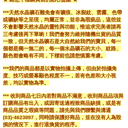
***天然水晶礦石難免會有礦痕、冰裂紋、雲霧、色帶
或礦缺等之呈現，均屬正常，並非為瑕疵品，這些並
不會影響天然水晶的靈性與功能，惟追求完美者請再
三考慮後再下單喲！我們會努力維持隨機出貨的品質
一致，但天然水晶礦石是大自然給我們的寶貝，每一
個都是獨一無二的，每一個水晶礦石的大小、紋路、
顏色都會略有不同，下標前也請您慎重考慮。
***我們的商品都是以實物拍攝上傳，但由於拍攝角
度、技巧或螢幕顯色程度不一，若有色差和大小視
差，均以實物為準。
*** 收到商品七日內若對商品不滿意，收到商品品項與
訂購商品有出入，或因寄送過程致商品缺損，或是有
商品品質之瑕疵等問題，請先與我們聯繫與溝通
(03)-4623897，同時請保護好商品，並在沒有人為毀
損的情況下，進行退換貨的程序。