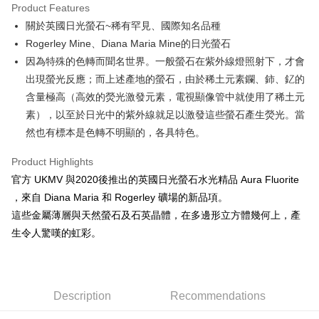
Product Features
Apple Pay
關於英國日光螢石~稀有罕見、國際知名品種
Rogerley Mine、Diana Maria Mine的日光螢石
JKOPAY
因為特殊的色轉而聞名世界。一般螢石在紫外線燈照射下，才會
Easy Wallet
出現螢光反應；而上述產地的螢石，由於稀土元素鑭、鈰、釔的
含量極高（高效的熒光激發元素，電視顯像管中就使用了稀土元
ATM Transfer
素），以至於日光中的紫外線就足以激發這些螢石產生熒光。當
Shipping Method
然也有標本是色轉不明顯的，各具特色。
全家取貨付款
Product Highlights
NT$80/order | Free shipping on orders of NT$3,000 or more
官方 UKMV 與2020後推出的英國日光螢石水光精品 Aura Fluorite
，來自 Diana Maria 和 Rogerley 礦場的新品項。
7-11取貨付款
這些金屬薄層與天然螢石及石英晶體，在多邊形立方體幾何上，產
NT$80/order | Free shipping on orders of NT$3,000 or more
生令人驚嘆的虹彩。
賣家宅配幫您送（台灣）
NT$80/order | Free shipping on orders of NT$3,000 or more
郵局幫你送（離島）
Description
Recommendations
NT$80/order | Free shipping on orders of NT$3,000 or more