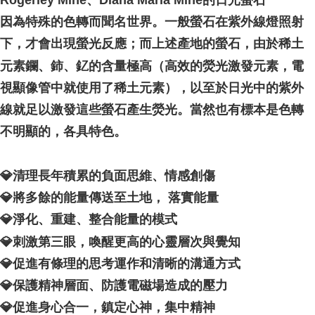
Rogerley Mine、Diana Maria Mine的日光螢石
因為特殊的色轉而聞名世界。一般螢石在紫外線燈照射
下，才會出現螢光反應；而上述產地的螢石，由於稀土
元素鑭、鈰、釔的含量極高（高效的熒光激發元素，電
視顯像管中就使用了稀土元素），以至於日光中的紫外
線就足以激發這些螢石產生熒光。當然也有標本是色轉
不明顯的，各具特色。
💎清理長年積累的負面思維、情感創傷
💎將多餘的能量傳送至土地， 落實能量
💎淨化、重建、整合能量的模式
💎刺激第三眼，喚醒更高的心靈層次與覺知
💎促進有條理的思考運作和清晰的溝通方式
💎保護精神層面、防護電磁場造成的壓力
💎促進身心合一，鎮定心神，集中精神