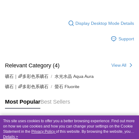
Display Desktop Mode Details
Support
Relevant Category (4)
View All
礦石｜🌈多彩色系礦石
水光水晶 Aqua Aura
礦石｜🌈多彩色系礦石
螢石 Fluorite
Most Popular
Best Sellers
This site uses cookies to offer you a better browsing experience. Find out more
Popular Tags
on how we use cookies and how you can change your settings on the Cookie
Statement in the
Privacy Policy
of this website. By browsing the website, you
agree to our use of cookies as described in our Cookie Statement.
Details >