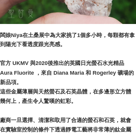
闆娘Niya在土桑展中為大家挑了1個多小時，每顆都有拿
到陽光下看透度跟光亮感。
官方 UKMV 與2020後推出的英國日光螢石水光精品
Aura Fluorite ，來自 Diana Maria 和 Rogerley 礦場的
新品項。
這些金屬薄層與天然螢石及石英晶體，在多邊形立方體
幾何上，產生令人驚嘆的虹彩。
廠商一旦選擇、清潔和取用了合適的螢石和石英，就會
在實驗室控制的條件下透過靜電工藝將非常薄的鈦金屬