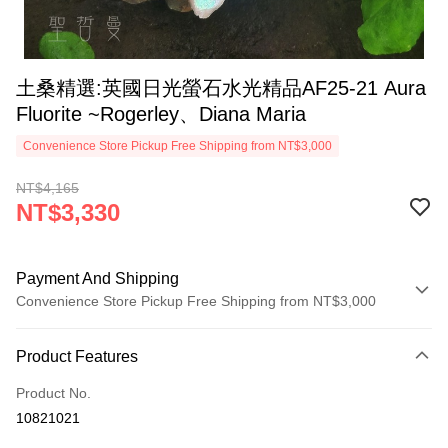
土桑精選:英國日光螢石水光精品AF25-21 Aura
Fluorite ~Rogerley、Diana Maria
Convenience Store Pickup Free Shipping from NT$3,000
NT$4,165
NT$3,330
Payment And Shipping
Convenience Store Pickup Free Shipping from NT$3,000
Payment Method
Product Features
Credit Card (Full Payment)
Product No.
Convenience Store Pickup and Pay
10821021
LINE Pay