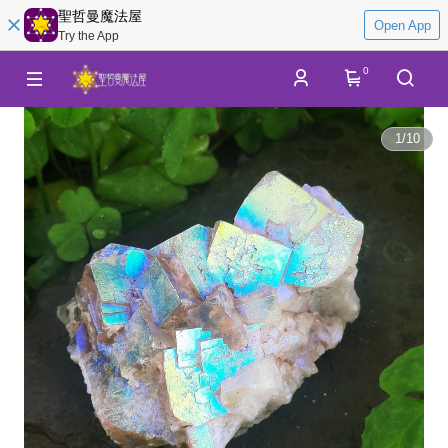
聖哲曼魔法屋
Open App
Try the App
0
1
/
10