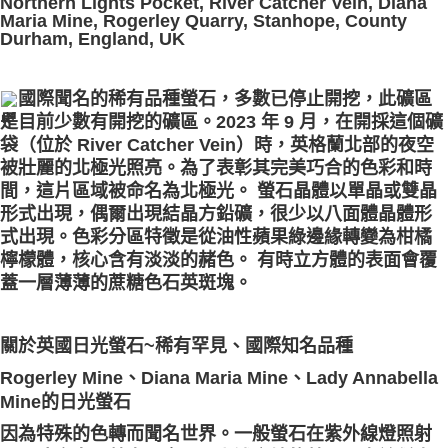
Northern Lights Pocket, River Catcher Vein, Diana
Maria Mine, Rogerley Quarry, Stanhope, County
付款後門市自取
Durham, England, UK
免運費
國際聞名的稀有品種螢石，多數已停止開挖，此礦區
是目前少數有開挖的礦區。2023 年 9 月，在開採這個礦
袋（位於 River Catcher Vein）時，英格蘭北部的夜空
被壯麗的北極光照亮。為了表彰其完美巧合的色彩和時
間，這片區域被命名為北極光。 螢石晶體以單晶或雙晶
形式出現，偶爾出現結晶方鉛礦，很少以八面體晶體形
式出現。色彩分區特徵是從油性蘋果綠邊緣轉變為柑橘
檸檬體，核心含有淡淡的赭色。 有時立方體的表面會覆
蓋一層薄薄的蔗糖色石英斑塊。
關於英國日光螢石~稀有罕見、國際知名品種
Rogerley Mine、Diana Maria Mine、Lady Annabella
Mine的日光螢石
因為特殊的色轉而聞名世界。一般螢石在紫外線燈照射