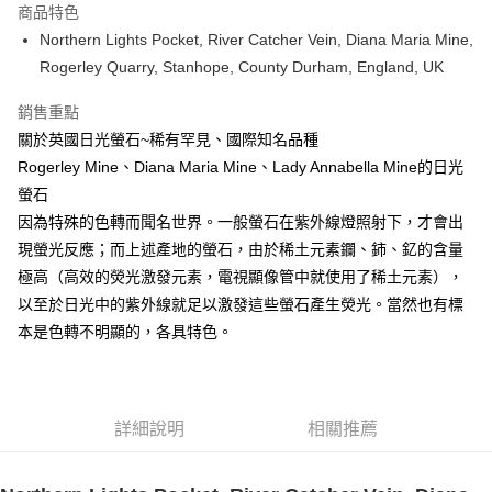
商品特色
Apple Pay
Northern Lights Pocket, River Catcher Vein, Diana Maria Mine,
Rogerley Quarry, Stanhope, County Durham, England, UK
街口支付
銷售重點
悠遊付
關於英國日光螢石~稀有罕見、國際知名品種
ATM付款
Rogerley Mine、Diana Maria Mine、Lady Annabella Mine的日光
螢石
運送方式
因為特殊的色轉而聞名世界。一般螢石在紫外線燈照射下，才會出
全家取貨付款
現螢光反應；而上述產地的螢石，由於稀土元素鑭、鈰、釔的含量
每筆NT$80，滿NT$3,000(含以上)免運費
極高（高效的熒光激發元素，電視顯像管中就使用了稀土元素），
以至於日光中的紫外線就足以激發這些螢石產生熒光。當然也有標
7-11取貨付款
本是色轉不明顯的，各具特色。
每筆NT$80，滿NT$3,000(含以上)免運費
賣家宅配幫您送（台灣）
每筆NT$80，滿NT$3,000(含以上)免運費
詳細說明
相關推薦
郵局幫你送（離島）
每筆NT$80，滿NT$3,000(含以上)免運費