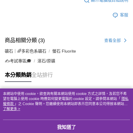
顯示電腦版詳細說明
客服
商品相關分類 (3)
查看全部
礦石｜🌈多彩色系礦石
螢石 Fluorite
✍️考試專區🎓
滾石/原礦
本分類熱銷
全站排行
本網站中使用 cookie，欲查詢有關本網站使用 cookie 方式之詳情，及若您不希
熱門標籤
望在電腦上使用 cookie 時應如何變更電腦的 cookie 設定，請參閱本網站「
隱私
權條款
」之 Cookie 聲明。您繼續使用本網站即表示您同意本公司得按本網站使
用條款之 Cookie 聲明使用 cookie。
了解更多 >
我知道了