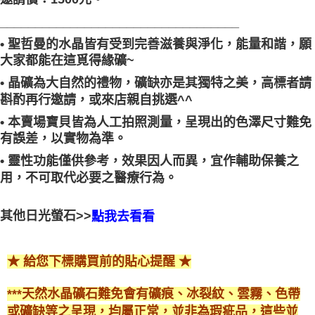
__________________________________
• 聖哲曼的水晶皆有受到完善滋養與淨化，能量和諧，願
大家都能在這覓得緣礦~
• 晶礦為大自然的禮物，礦缺亦是其獨特之美，高標者請
斟酌再行邀請，或來店親自挑選^^
• 本賣場寶貝皆為人工拍照測量，呈現出的色澤尺寸難免
有誤差，以實物為準。
• 靈性功能僅供參考，效果因人而異，宜作輔助保養之
用，不可取代必要之醫療行為。
其他日光螢石>>
點我去看看
★ 給您下標購買前的貼心提醒 ★
***天然水晶礦石難免會有礦痕、冰裂紋、雲霧、色帶
或礦缺等之呈現，均屬正常，並非為瑕疵品，這些並