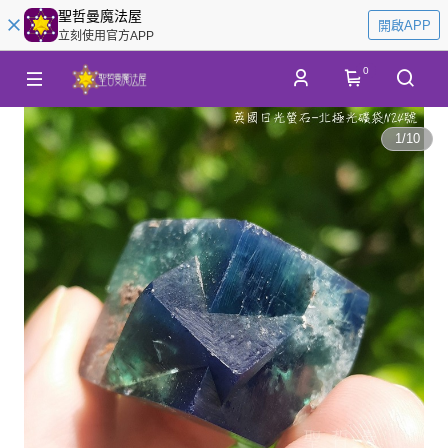
聖哲曼魔法屋
開啟APP
立刻使用官方APP
0
1
/
10