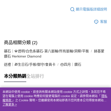
顯示電腦版詳細說明
客服
商品相關分類 (2)
礦石｜💎透明/白色系礦石-第八脈輪/所有脈輪/洞察/平衡
赫基蒙
鑽石 Herkimer Diamond
送禮｜🎁生日石/手帳/御守/會員卡
🎂四月｜鑽石
本分類熱銷
全站排行
本網站中使用 cookie，欲查詢有關本網站使用 cookie 方式之詳情，及若您不希
熱門標籤
望在電腦上使用 cookie 時應如何變更電腦的 cookie 設定，請參閱本網站「
隱私
權條款
」之 Cookie 聲明。您繼續使用本網站即表示您同意本公司得按本網站使
用條款之 Cookie 聲明使用 cookie。
了解更多 >