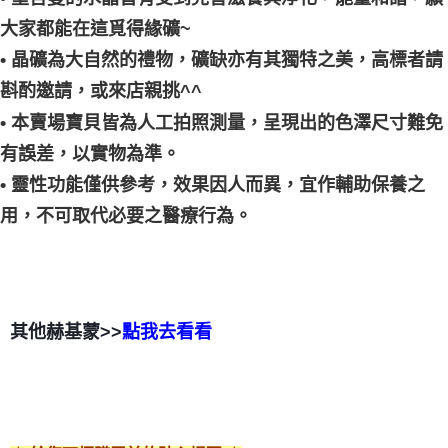
大家都能在這覓得緣礦~
• 晶礦為大自然的禮物，礦缺亦有其獨特之美，高標者請
斟酌邀請，或來店親挑^^
• 本賣場寶貝皆為人工拍照測量，呈現出的色澤尺寸難免
有誤差，以實物為準。
• 靈性功能僅供參考，效果因人而異，宜作輔助保養之
用，不可取代必要之醫療行為。
其他赫基蒙>>
點我去看看