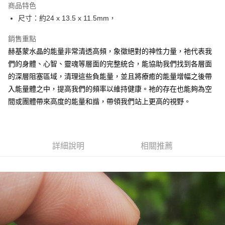
商品特色
Apple Pay
尺寸：約24 x 13.5 x 11.5mm，
街口支付
銷售重點
赫基蒙水晶的能量非常清透高頻，象徵絕對的神性力量，祂代表我
悠遊付
們的身體、心智、靈魂等層面的完整統合，能協助我們找到各層面
ATM付款
的深層阻塞區域，清理這些負能量，並且將療癒的能量增幅之後帶
入能量體之中，提高我們的頻率以維持健康。祂的存在也能夠為空
運送方式
間或團體帶來高度的能量和諧，帶領我們站上更高的視野。
全家取貨付款
每筆NT$80，滿NT$3,000(含以上)免運費
7-11取貨付款
詳細說明
相關推薦
每筆NT$80，滿NT$3,000(含以上)免運費
賣家宅配幫您送（台灣）
每筆NT$80，滿NT$3,000(含以上)免運費
郵局幫你送（離島）
每筆NT$80，滿NT$3,000(含以上)免運費