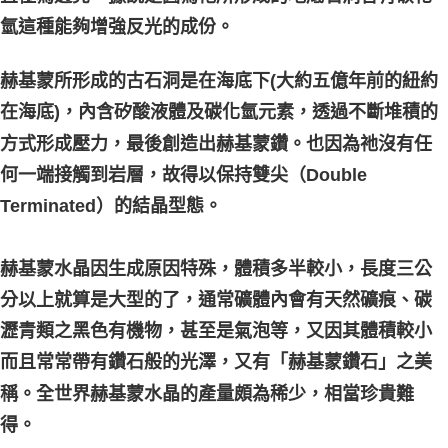
氫這種能夠增強反光的成份。
赫基蒙所形成的古石洞是在海底下(大約五億年前的紐約
在海底)，內含矽酸液體及碳化氫元素，透過不斷堆積的
方式形成壓力，最後創造出赫基蒙鑽。也因為祂沒有任
何一端接觸到岩層，故得以保持雙尖（Double
Terminated）的結晶型態。
赫基蒙水晶因生成原因特殊，體積多半較小，長度三公
分以上就算是大型的了，通常礦體內會有天然礦痕、碳
瀝青類之黑色有機物，甚至是氣泡等，又因其體積較小
而且常常帶有鑽石般的光澤，又有「赫基蒙鑽石」之美
稱。全世界赫基蒙水晶的產量頗為稀少，相當珍貴難
得。