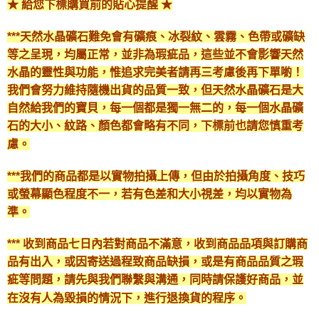
★ 給您下標購買前的貼心提醒 ★
***天然水晶礦石難免會有礦痕、冰裂紋、雲霧、色帶或礦缺
等之呈現，均屬正常，並非為瑕疵品，這些並不會影響天然
水晶的靈性與功能，惟追求完美者請再三考慮後再下單喲！
我們會努力維持隨機出貨的品質一致，但天然水晶礦石是大
自然給我們的寶貝，每一個都是獨一無二的，每一個水晶礦
石的大小、紋路、顏色都會略有不同，下標前也請您慎重考
慮。
***我們的商品都是以實物拍攝上傳，但由於拍攝角度、技巧
或螢幕顯色程度不一，若有色差和大小視差，均以實物為
準。
*** 收到商品七日內若對商品不滿意，收到商品品項與訂購商
品有出入，或因寄送過程致商品缺損，或是有商品品質之瑕
疵等問題，請先與我們聯繫與溝通，同時請保護好商品，並
在沒有人為毀損的情況下，進行退換貨的程序。