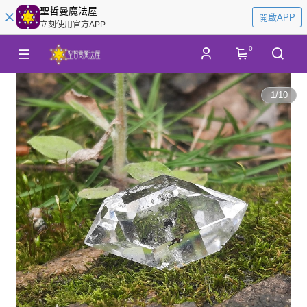
聖哲曼魔法屋
開啟APP
立刻使用官方APP
0
1
/
10