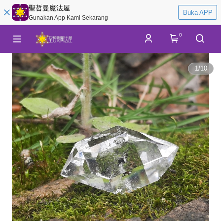
聖哲曼魔法屋
Buka APP
Gunakan App Kami Sekarang
0
1
/
10