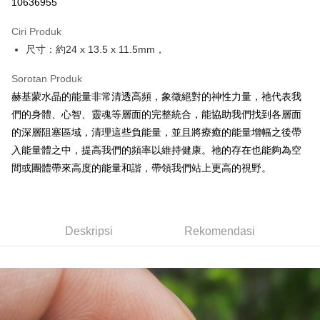
10636955
LINE Pay
Ciri Produk
Apple Pay
尺寸：約24 x 13.5 x 11.5mm，
JKOPAY
Sorotan Produk
Easy Wallet
赫基蒙水晶的能量非常清透高頻，象徵絕對的神性力量，祂代表我
們的身體、心智、靈魂等層面的完整統合，能協助我們找到各層面
Pemindahan ATM
的深層阻塞區域，清理這些負能量，並且將療癒的能量增幅之後帶
入能量體之中，提高我們的頻率以維持健康。祂的存在也能夠為空
Pilihan Penghantaran
間或團體帶來高度的能量和諧，帶領我們站上更高的視野。
全家取貨付款
NT$80/pesanan | Penghantaran percuma untuk pesanan
NT$3,000 atau lebih
Deskripsi
Rekomendasi
7-11取貨付款
NT$80/pesanan | Penghantaran percuma untuk pesanan
NT$3,000 atau lebih
賣家宅配幫您送（台灣）