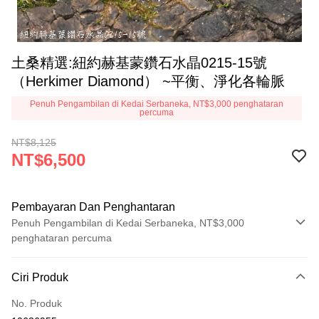
土桑精選:紐約赫基蒙鑽石水晶0215-15號
（Herkimer Diamond） ~平衡、淨化各輪脈
Penuh Pengambilan di Kedai Serbaneka, NT$3,000 penghataran
percuma
NT$8,125
NT$6,500
Pembayaran Dan Penghantaran
Penuh Pengambilan di Kedai Serbaneka, NT$3,000
penghataran percuma
Kaedah Pembayaran
Ciri Produk
Kad Kredit (Bayaran Penuh)
No. Produk
Pengambilan di Kedai Serbaneka