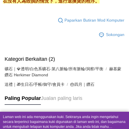
在沒有人為毀損的情況下，進行退換貨的程序。
Paparkan Butiran Mod Komputer
Sokongan
Kategori Berkaitan (2)
礦石｜💎透明/白色系礦石-第八脈輪/所有脈輪/洞察/平衡
赫基蒙
鑽石 Herkimer Diamond
送禮｜🎁生日石/手帳/御守/會員卡
🎂四月｜鑽石
Paling Popular
Jualan paling laris
Laman web ini ada menggunakan kuki. Sekiranya anda ingin mengetahui
Tag Popular
secara terperinci bagaimana kuki digunakan di laman web ini, dan bagaimana
untuk mengubah tetapan kuki komputer anda. Jika anda tidak mahu