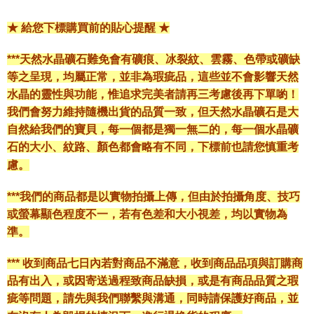
★ 給您下標購買前的貼心提醒 ★
***天然水晶礦石難免會有礦痕、冰裂紋、雲霧、色帶或礦缺
等之呈現，均屬正常，並非為瑕疵品，這些並不會影響天然
水晶的靈性與功能，惟追求完美者請再三考慮後再下單喲！
我們會努力維持隨機出貨的品質一致，但天然水晶礦石是大
自然給我們的寶貝，每一個都是獨一無二的，每一個水晶礦
石的大小、紋路、顏色都會略有不同，下標前也請您慎重考
慮。
***我們的商品都是以實物拍攝上傳，但由於拍攝角度、技巧
或螢幕顯色程度不一，若有色差和大小視差，均以實物為
準。
*** 收到商品七日內若對商品不滿意，收到商品品項與訂購商
品有出入，或因寄送過程致商品缺損，或是有商品品質之瑕
疵等問題，請先與我們聯繫與溝通，同時請保護好商品，並