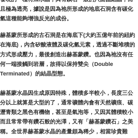
且極為透亮，據說是因為祂所形成的地底石洞含有碳化
氫這種能夠增強反光的成份。
赫基蒙所形成的古石洞是在海底下(大約五億年前的紐約
在海底)，內含矽酸液體及碳化氫元素，透過不斷堆積的
方式形成壓力，最後創造出赫基蒙鑽。也因為祂沒有任
何一端接觸到岩層，故得以保持雙尖（Double
Terminated）的結晶型態。
赫基蒙水晶因生成原因特殊，體積多半較小，長度三公
分以上就算是大型的了，通常礦體內會有天然礦痕、碳
瀝青類之黑色有機物，甚至是氣泡等，又因其體積較小
而且常常帶有鑽石般的光澤，又有「赫基蒙鑽石」之美
稱。全世界赫基蒙水晶的產量頗為稀少，相當珍貴難