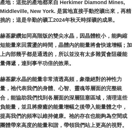
產地：這批的產地都來自 Herkimer Diamond Mines,
Middleville, New York. 是當地直接手動挖礦出來，再精
挑的；這是辛勤的礦工2024年秋天時採礦的成果。
赫基蒙鑽如同高階版的雙尖水晶，因晶體較小，能夠縮
短能量來回震盪的時間，晶體內的能量將會快速增幅 ; 加
上內部幾乎都是通透的，所以並沒有太多雜質會阻礙能
量傳遞，達到事半功倍的效果。
赫基蒙水晶的能量非常清透高頻，象徵絕對的神性力
量，祂代表我們的身體、心智、靈魂等層面的完整統
合，能協助我們找到各層面的深層阻塞區域，清理這些
負能量，並且將療癒的能量增幅之後帶入能量體之中，
提高我們的頻率以維持健康。祂的存在也能夠為空間或
團體帶來高度的能量和諧，帶領我們站上更高的視野。