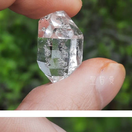
NT$80/pesanan | Penghantaran percuma untuk pesanan
NT$3,000 atau lebih
郵局幫你送（離島）
NT$80/pesanan | Penghantaran percuma untuk pesanan
NT$3,000 atau lebih
付款後門市自取
Penghantaran percuma