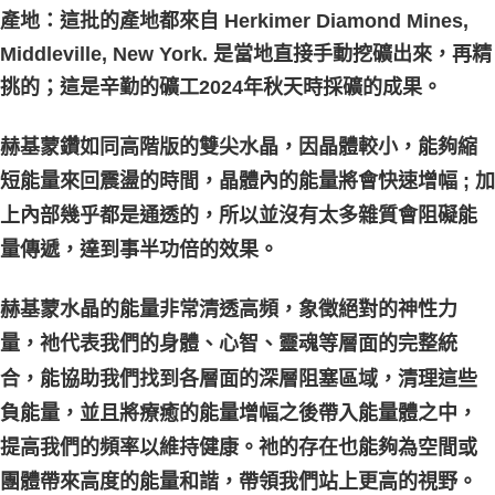
產地：這批的產地都來自 Herkimer Diamond Mines,
Middleville, New York. 是當地直接手動挖礦出來，再精
挑的；這是辛勤的礦工2024年秋天時採礦的成果。
赫基蒙鑽如同高階版的雙尖水晶，因晶體較小，能夠縮
短能量來回震盪的時間，晶體內的能量將會快速增幅 ; 加
上內部幾乎都是通透的，所以並沒有太多雜質會阻礙能
量傳遞，達到事半功倍的效果。
赫基蒙水晶的能量非常清透高頻，象徵絕對的神性力
量，祂代表我們的身體、心智、靈魂等層面的完整統
合，能協助我們找到各層面的深層阻塞區域，清理這些
負能量，並且將療癒的能量增幅之後帶入能量體之中，
提高我們的頻率以維持健康。祂的存在也能夠為空間或
團體帶來高度的能量和諧，帶領我們站上更高的視野。