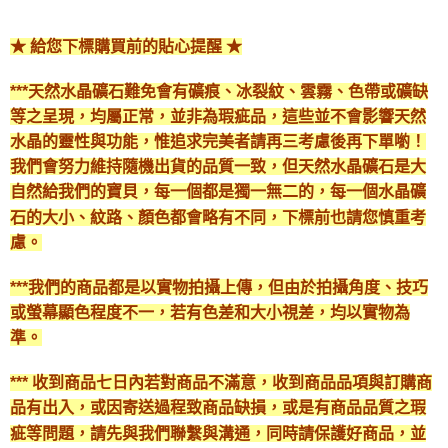
★ 給您下標購買前的貼心提醒 ★
***天然水晶礦石難免會有礦痕、冰裂紋、雲霧、色帶或礦缺
等之呈現，均屬正常，並非為瑕疵品，這些並不會影響天然
水晶的靈性與功能，惟追求完美者請再三考慮後再下單喲！
我們會努力維持隨機出貨的品質一致，但天然水晶礦石是大
自然給我們的寶貝，每一個都是獨一無二的，每一個水晶礦
石的大小、紋路、顏色都會略有不同，下標前也請您慎重考
慮。
***我們的商品都是以實物拍攝上傳，但由於拍攝角度、技巧
或螢幕顯色程度不一，若有色差和大小視差，均以實物為
準。
*** 收到商品七日內若對商品不滿意，收到商品品項與訂購商
品有出入，或因寄送過程致商品缺損，或是有商品品質之瑕
疵等問題，請先與我們聯繫與溝通，同時請保護好商品，並