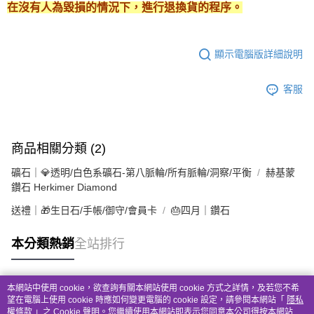
在沒有人為毀損的情況下，進行退換貨的程序。
顯示電腦版詳細說明
客服
商品相關分類 (2)
礦石｜💎透明/白色系礦石-第八脈輪/所有脈輪/洞察/平衡
赫基蒙
鑽石 Herkimer Diamond
送禮｜🎁生日石/手帳/御守/會員卡
🎂四月｜鑽石
本分類熱銷
全站排行
本網站中使用 cookie，欲查詢有關本網站使用 cookie 方式之詳情，及若您不希
熱門標籤
望在電腦上使用 cookie 時應如何變更電腦的 cookie 設定，請參閱本網站「
隱私
權條款
」之 Cookie 聲明。您繼續使用本網站即表示您同意本公司得按本網站使