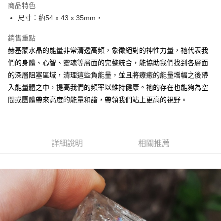
商品特色
Apple Pay
尺寸：約54 x 43 x 35mm，
街口支付
銷售重點
赫基蒙水晶的能量非常清透高頻，象徵絕對的神性力量，祂代表我
悠遊付
們的身體、心智、靈魂等層面的完整統合，能協助我們找到各層面
ATM付款
的深層阻塞區域，清理這些負能量，並且將療癒的能量增幅之後帶
入能量體之中，提高我們的頻率以維持健康。祂的存在也能夠為空
運送方式
間或團體帶來高度的能量和諧，帶領我們站上更高的視野。
全家取貨付款
每筆NT$80，滿NT$3,000(含以上)免運費
7-11取貨付款
詳細說明
相關推薦
每筆NT$80，滿NT$3,000(含以上)免運費
賣家宅配幫您送（台灣）
每筆NT$80，滿NT$3,000(含以上)免運費
郵局幫你送（離島）
每筆NT$80，滿NT$3,000(含以上)免運費