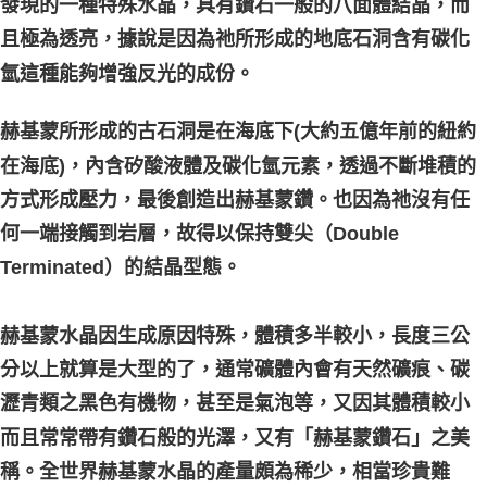
發現的一種特殊水晶，具有鑽石一般的八面體結晶，而
且極為透亮，據說是因為祂所形成的地底石洞含有碳化
氫這種能夠增強反光的成份。
赫基蒙所形成的古石洞是在海底下(大約五億年前的紐約
在海底)，內含矽酸液體及碳化氫元素，透過不斷堆積的
方式形成壓力，最後創造出赫基蒙鑽。也因為祂沒有任
何一端接觸到岩層，故得以保持雙尖（Double
Terminated）的結晶型態。
赫基蒙水晶因生成原因特殊，體積多半較小，長度三公
分以上就算是大型的了，通常礦體內會有天然礦痕、碳
瀝青類之黑色有機物，甚至是氣泡等，又因其體積較小
而且常常帶有鑽石般的光澤，又有「赫基蒙鑽石」之美
稱。全世界赫基蒙水晶的產量頗為稀少，相當珍貴難