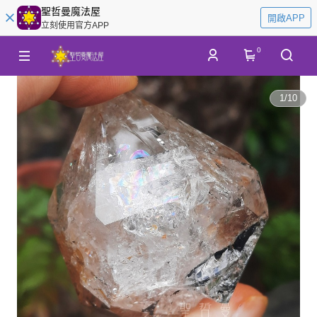
聖哲曼魔法屋
開啟APP
立刻使用官方APP
0
1
/
10