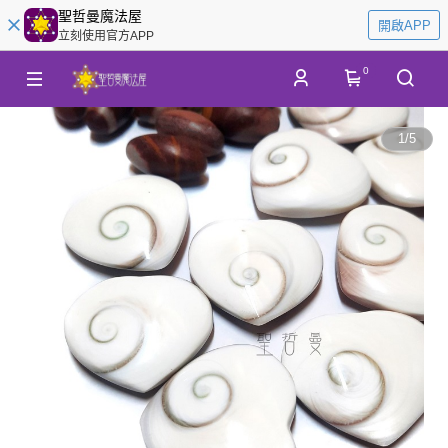
聖哲曼魔法屋
開啟APP
立刻使用官方APP
0
1
/
5