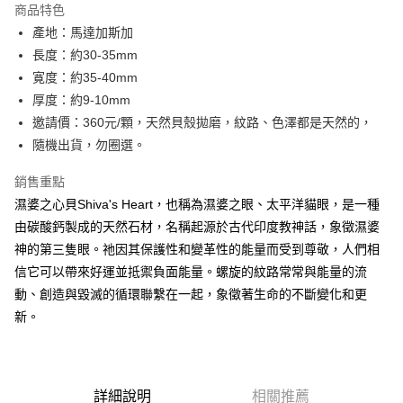
商品特色
Apple Pay
產地：馬達加斯加
長度：約30-35mm
街口支付
寛度：約35-40mm
悠遊付
厚度：約9-10mm
邀請價：360元/顆，天然貝殼拋磨，紋路、色澤都是天然的，
ATM付款
隨機出貨，勿圈選。
運送方式
銷售重點
全家取貨付款
濕婆之心貝Shiva's Heart，也稱為濕婆之眼、太平洋貓眼，是一種
每筆NT$80，滿NT$3,000(含以上)免運費
由碳酸鈣製成的天然石材，名稱起源於古代印度教神話，象徵濕婆
神的第三隻眼。祂因其保護性和變革性的能量而受到尊敬，人們相
7-11取貨付款
信它可以帶來好運並抵禦負面能量。螺旋的紋路常常與能量的流
每筆NT$80，滿NT$3,000(含以上)免運費
動、創造與毀滅的循環聯繫在一起，象徵著生命的不斷變化和更
賣家宅配幫您送（台灣）
新。
每筆NT$80，滿NT$3,000(含以上)免運費
郵局幫你送（離島）
詳細說明
相關推薦
每筆NT$80，滿NT$3,000(含以上)免運費