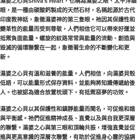
濕婆之心貝Shiva's Heart，也稱為濕婆之眼、太平洋貓
眼，是一種由碳酸鈣製成的天然石材，名稱起源於古代
印度教神話，象徵濕婆神的第三隻眼。祂因其保護性和
變革性的能量而受到尊敬，人們相信它可以帶來好運並
抵禦負面能量。螺旋的紋路常常與能量的流動、創造與
毀滅的循環聯繫在一起，象徵著生命的不斷變化和更
新。
濕婆之心貝有溫和滋養的能量。人們相信，向濕婆貝殼
低語，可以能量形式保存資料，並能夠將知識傳遞給後
人。也被認為適合放置枕頭下，有抵禦惡夢的功效。
濕婆之心貝以其保護性和鎮靜能量而聞名，可促進和諧
與平衡感。祂們促進精神成長、直覺以及與自我更深層
的聯繫。濕婆之心與第三眼和頂輪共振，增強直覺並促
進與更高意識的深層次聯繫，有助於促進身心靈的協調