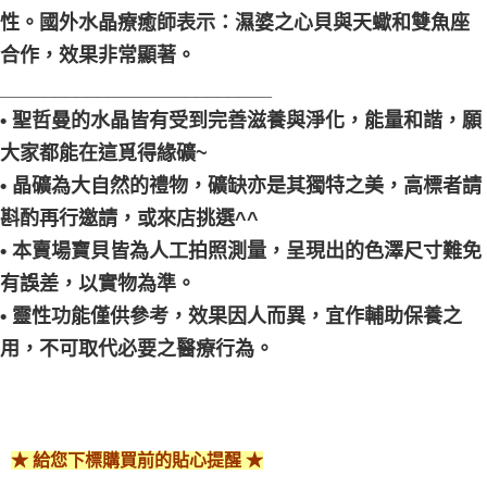
性。國外水晶療癒師表示：濕婆之心貝與天蠍和雙魚座
合作，效果非常顯著。
_________________________
• 聖哲曼的水晶皆有受到完善滋養與淨化，能量和諧，願
大家都能在這覓得緣礦~
• 晶礦為大自然的禮物，礦缺亦是其獨特之美，高標者請
斟酌再行邀請，或來店挑選^^
• 本賣場寶貝皆為人工拍照測量，呈現出的色澤尺寸難免
有誤差，以實物為準。
• 靈性功能僅供參考，效果因人而異，宜作輔助保養之
用，不可取代必要之醫療行為。
★ 給您下標購買前的貼心提醒 ★