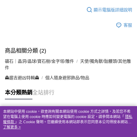
顯示電腦版詳細說明
客服
商品相關分類 (2)
礦石｜晶洞/晶球/寶石樹/金字塔/雕件
天使/獨角獸/骷髏頭/其他雕
件
👻趨吉避凶特輯👻
個人隨身避邪飾品/物品
本分類熱銷
全站排行
本網站中使用 cookie，欲查詢有關本網站使用 cookie 方式之詳情，及若您不希
熱門標籤
望在電腦上使用 cookie 時應如何變更電腦的 cookie 設定，請參閱本網站「
隱私
權條款
」之 Cookie 聲明。您繼續使用本網站即表示您同意本公司得按本網站使
用條款之 Cookie 聲明使用 cookie。
了解更多 >