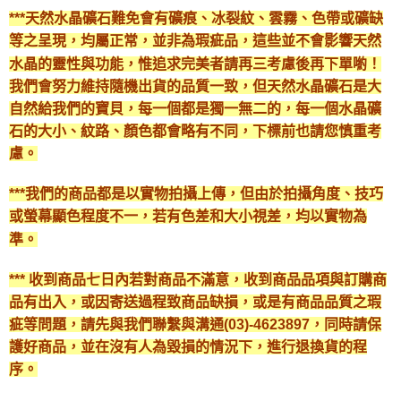
***天然水晶礦石難免會有礦痕、冰裂紋、雲霧、色帶或礦缺
等之呈現，均屬正常，並非為瑕疵品，這些並不會影響天然
水晶的靈性與功能，惟追求完美者請再三考慮後再下單喲！
我們會努力維持隨機出貨的品質一致，但天然水晶礦石是大
自然給我們的寶貝，每一個都是獨一無二的，每一個水晶礦
石的大小、紋路、顏色都會略有不同，下標前也請您慎重考
慮。
***我們的商品都是以實物拍攝上傳，但由於拍攝角度、技巧
或螢幕顯色程度不一，若有色差和大小視差，均以實物為
準。
*** 收到商品七日內若對商品不滿意，收到商品品項與訂購商
品有出入，或因寄送過程致商品缺損，或是有商品品質之瑕
疵等問題，請先與我們聯繫與溝通(03)-4623897，同時請保
護好商品，並在沒有人為毀損的情況下，進行退換貨的程
序。