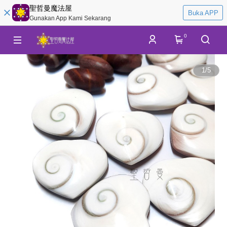
聖哲曼魔法屋
Buka APP
Gunakan App Kami Sekarang
0
1
/
5