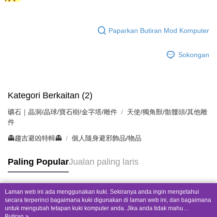
Paparkan Butiran Mod Komputer
Sokongan
Kategori Berkaitan (2)
礦石｜晶洞/晶球/寶石樹/金字塔/雕件
天使/獨角獸/骷髏頭/其他雕
件
👻趨吉避凶特輯👻
個人隨身避邪飾品/物品
Paling Popular
Jualan paling laris
Laman web ini ada menggunakan kuki. Sekiranya anda ingin mengetahui
Tag Popular
secara terperinci bagaimana kuki digunakan di laman web ini, dan bagaimana
untuk mengubah tetapan kuki komputer anda. Jika anda tidak mahu
menggunakan kuki di komputer anda, sila rujuk penerangan mengenai kuki.
Butiran >