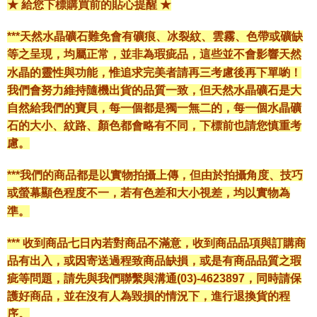
★ 給您下標購買前的貼心提醒 ★
***天然水晶礦石難免會有礦痕、冰裂紋、雲霧、色帶或礦缺
等之呈現，均屬正常，並非為瑕疵品，這些並不會影響天然
水晶的靈性與功能，惟追求完美者請再三考慮後再下單喲！
我們會努力維持隨機出貨的品質一致，但天然水晶礦石是大
自然給我們的寶貝，每一個都是獨一無二的，每一個水晶礦
石的大小、紋路、顏色都會略有不同，下標前也請您慎重考
慮。
***我們的商品都是以實物拍攝上傳，但由於拍攝角度、技巧
或螢幕顯色程度不一，若有色差和大小視差，均以實物為
準。
*** 收到商品七日內若對商品不滿意，收到商品品項與訂購商
品有出入，或因寄送過程致商品缺損，或是有商品品質之瑕
疵等問題，請先與我們聯繫與溝通(03)-4623897，同時請保
護好商品，並在沒有人為毀損的情況下，進行退換貨的程
序。