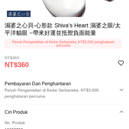
濕婆之心貝-心形款 Shiva's Heart 濕婆之眼/太
平洋貓眼 ~帶來好運並抵禦負面能量
Penuh Pengambilan di Kedai Serbaneka, NT$3,000 penghataran
percuma
NT$450
NT$360
Pembayaran Dan Penghantaran
Penuh Pengambilan di Kedai Serbaneka, NT$3,000
penghataran percuma
Kaedah Pembayaran
Ciri Produk
Kad Kredit (Bayaran Penuh)
No. Produk
Pengambilan di Kedai Serbaneka