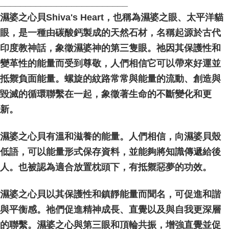
_________________________
濕婆之心貝Shiva's Heart，也稱為濕婆之眼、太平洋貓
眼，是一種由碳酸鈣製成的天然石材，名稱起源於古代
印度教神話，象徵濕婆神的第三隻眼。祂因其保護性和
變革性的能量而受到尊敬，人們相信它可以帶來好運並
抵禦負面能量。螺旋的紋路常常與能量的流動、創造與
毀滅的循環聯繫在一起，象徵著生命的不斷變化和更
新。
濕婆之心貝有溫和滋養的能量。人們相信，向濕婆貝殼
低語，可以能量形式保存資料，並能夠將知識傳遞給後
人。也被認為適合放置枕頭下，有抵禦惡夢的功效。
濕婆之心貝以其保護性和鎮靜能量而聞名，可促進和諧
與平衡感。祂們促進精神成長、直覺以及與自我更深層
的聯繫。濕婆之心與第三眼和頂輪共振，增強直覺並促