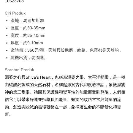
10623703
LINE Pay
Ciri Produk
Apple Pay
產地：馬達加斯加
長度：約30-35mm
JKOPAY
寛度：約35-40mm
Easy Wallet
厚度：約9-10mm
邀請價：360元/顆，天然貝殼拋磨，紋路、色澤都是天然的，
Pemindahan ATM
隨機出貨，勿圈選。
Pilihan Penghantaran
Sorotan Produk
全家取貨付款
濕婆之心貝Shiva's Heart，也稱為濕婆之眼、太平洋貓眼，是一種
NT$80/pesanan | Penghantaran percuma untuk pesanan
由碳酸鈣製成的天然石材，名稱起源於古代印度教神話，象徵濕婆
NT$3,000 atau lebih
神的第三隻眼。祂因其保護性和變革性的能量而受到尊敬，人們相
信它可以帶來好運並抵禦負面能量。螺旋的紋路常常與能量的流
7-11取貨付款
動、創造與毀滅的循環聯繫在一起，象徵著生命的不斷變化和更
NT$80/pesanan | Penghantaran percuma untuk pesanan
新。
NT$3,000 atau lebih
賣家宅配幫您送（台灣）