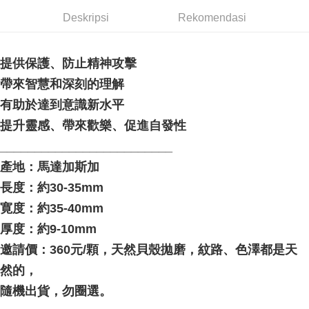
NT$80/pesanan | Penghantaran percuma untuk pesanan
Deskripsi
Rekomendasi
NT$3,000 atau lebih
郵局幫你送（離島）
提供保護、防止精神攻擊
NT$80/pesanan | Penghantaran percuma untuk pesanan
帶來智慧和深刻的理解
NT$3,000 atau lebih
有助於達到意識新水平
付款後門市自取
提升靈感、帶來歡樂、促進自發性
Penghantaran percuma
_________________________
產地：馬達加斯加
長度：約30-35mm
寛度：約35-40mm
厚度：約9-10mm
邀請價：360元/顆，天然貝殼拋磨，紋路、色澤都是天
然的，
隨機出貨，勿圈選。