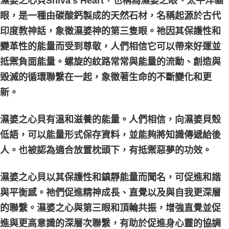
濕婆之心貝Shiva's Heart，也稱為濕婆之眼、太平洋貓
眼，是一種由碳酸鈣製成的天然石材，名稱起源於古代
印度教神話，象徵濕婆神的第三隻眼。祂因其保護性和
變革性的能量而受到尊敬，人們相信它可以帶來好運並
抵禦負面能量。螺旋的紋路常常與能量的流動、創造與
毀滅的循環聯繫在一起，象徵著生命的不斷變化和更
新。
濕婆之心貝有溫和滋養的能量。人們相信，向濕婆貝殼
低語，可以能量形式保存資料，並能夠將知識傳遞給後
人。也被認為適合放置枕頭下，有抵禦惡夢的功效。
濕婆之心貝以其保護性和鎮靜能量而聞名，可促進和諧
與平衡感。祂們促進精神成長、直覺以及與自我更深層
的聯繫。濕婆之心與第三眼和頂輪共振，增強直覺並促
進與更高意識的深層次聯繫，有助於促進身心靈的協調