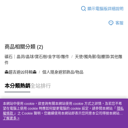
顯示電腦版詳細說明
客服
商品相關分類 (2)
礦石｜晶洞/晶球/寶石樹/金字塔/雕件
天使/獨角獸/骷髏頭/其他雕
件
👻趨吉避凶特輯👻
個人隨身避邪飾品/物品
本分類熱銷
全站排行
本網站中使用 cookie，欲查詢有關本網站使用 cookie 方式之詳情，及若您不希
熱門標籤
望在電腦上使用 cookie 時應如何變更電腦的 cookie 設定，請參閱本網站「
隱私
權條款
」之 Cookie 聲明。您繼續使用本網站即表示您同意本公司得按本網站使
用條款之 Cookie 聲明使用 cookie。
了解更多 >