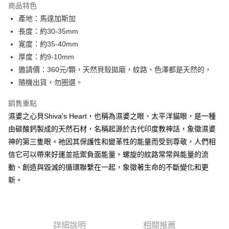
商品特色
Apple Pay
產地：馬達加斯加
長度：約30-35mm
街口支付
寛度：約35-40mm
悠遊付
厚度：約9-10mm
邀請價：360元/顆，天然貝殼拋磨，紋路、色澤都是天然的，
ATM付款
隨機出貨，勿圈選。
運送方式
銷售重點
全家取貨付款
濕婆之心貝Shiva's Heart，也稱為濕婆之眼、太平洋貓眼，是一種
每筆NT$80，滿NT$3,000(含以上)免運費
由碳酸鈣製成的天然石材，名稱起源於古代印度教神話，象徵濕婆
神的第三隻眼。祂因其保護性和變革性的能量而受到尊敬，人們相
7-11取貨付款
信它可以帶來好運並抵禦負面能量。螺旋的紋路常常與能量的流
每筆NT$80，滿NT$3,000(含以上)免運費
動、創造與毀滅的循環聯繫在一起，象徵著生命的不斷變化和更
賣家宅配幫您送（台灣）
新。
每筆NT$80，滿NT$3,000(含以上)免運費
郵局幫你送（離島）
詳細說明
相關推薦
每筆NT$80，滿NT$3,000(含以上)免運費