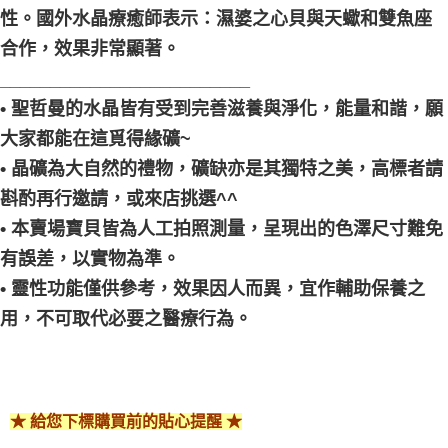
性。國外水晶療癒師表示：濕婆之心貝與天蠍和雙魚座
合作，效果非常顯著。
_________________________
• 聖哲曼的水晶皆有受到完善滋養與淨化，能量和諧，願
大家都能在這覓得緣礦~
• 晶礦為大自然的禮物，礦缺亦是其獨特之美，高標者請
斟酌再行邀請，或來店挑選^^
• 本賣場寶貝皆為人工拍照測量，呈現出的色澤尺寸難免
有誤差，以實物為準。
• 靈性功能僅供參考，效果因人而異，宜作輔助保養之
用，不可取代必要之醫療行為。
★ 給您下標購買前的貼心提醒 ★