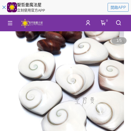
聖哲曼魔法屋
開啟APP
立刻使用官方APP
0
1
/
5