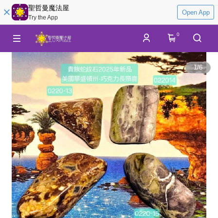
聖哲曼魔法屋
Open App
Try the App
0
1
/
6