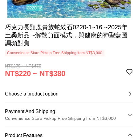
巧克力長頸鹿貴族蛇紋石0220-1~16 ~2025年
土桑新品 ~解散負面模式，與健康的神聖藍圖
調頻對焦
Convenience Store Pickup Free Shipping from NT$3,000
NT$275 ~ NT$475
NT$220 ~ NT$380
Choose a product option
Payment And Shipping
Convenience Store Pickup Free Shipping from NT$3,000
Payment Method
Product Features
Credit Card (Full Payment)