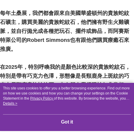
NT$80/order | Free shipping on orders of NT$3,000 or more
每年土桑展，我們都會跟來自美國華盛頓州的貴族蛇紋
郵局幫你送（離島）
NT$80/order | Free shipping on orders of NT$3,000 or more
石礦主，購買美麗的貴族蛇紋石，他們擁有野生火雞礦
脈，並自行拋光成各種把玩石、擺件或飾品，而阿賽斯
付款後門市自取
特萊公司的Robert Simmons也有跟他們購買療癒石來
Free shipping
推廣。
在2025年，特別呼喚我的是顏色比較深的貴族蛇紋石，
特別是帶有巧克力色澤，形態像是長頸鹿身上斑紋的巧
克力長頸鹿貴族蛇紋石，也有朋友覺得跟蛇年非常相
This site uses cookies to offer you a better browsing experience. Find out more
配。
on how we use cookies and how you can change your settings on the Cookie
Statement in the
Privacy Policy
of this website. By browsing the website, you
這些巧克力色澤的可愛斑點來自於白雲石中的變質方鎂
agree to our use of cookies as described in our Cookie Statement.
Details >
石晶體，如果你也同樣被深深吸引，歡迎挑選有緣的夥
伴。
Got it
讓我們看看這些貴族蛇紋石能怎樣幫助我們吧！