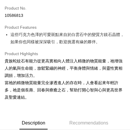
Product No.
Convenience Store Pickup and Pay
10586813
LINE Pay
Product Features
Apple Pay
這些巧克力色澤的可愛斑點來自於白雲石中的變質方鎂石晶體，
如果你也同樣被深深吸引，歡迎挑選有緣的夥伴。
JKOPAY
Easy Wallet
Product Highlights
貴族蛇紋石有能力從更高實相向人體注入精微的物質能量，祂增強
ATM Transfer
人的氣與生命能，放鬆緊繃的神經，平衡身體與情緒，與靈性實相
調頻，增加活力。
Shipping Method
當祂的精微物質能量完全滲透進人的存在時，人會看起來年輕許
全家取貨付款
多，祂是個長壽、回春與療癒之石，幫助打開心智與心與更高世界
NT$80/order | Free shipping on orders of NT$3,000 or more
及聖愛連結。
7-11取貨付款
NT$80/order | Free shipping on orders of NT$3,000 or more
Description
Recommendations
賣家宅配幫您送（台灣）