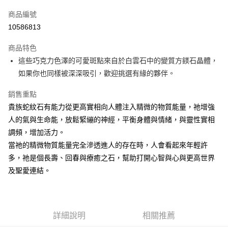
信用卡一次付款
商品編號
超商取貨付款
10586813
LINE Pay
商品特色
Apple Pay
這些巧克力色澤的可愛斑點來自於白雲石中的變質方鎂石晶體，
如果你也同樣被深深吸引，歡迎挑選有緣的夥伴。
街口支付
銷售重點
悠遊付
貴族蛇紋石有能力從更高實相向人體注入精微的物質能量，祂增強
ATM付款
人的氣與生命能，放鬆緊繃的神經，平衡身體與情緒，與靈性實相
調頻，增加活力。
運送方式
當祂的精微物質能量完全滲透進人的存在時，人會看起來年輕許
全家取貨付款
多，祂是個長壽、回春與療癒之石，幫助打開心智與心與更高世界
每筆NT$80，滿NT$3,000(含以上)免運費
及聖愛連結。
7-11取貨付款
每筆NT$80，滿NT$3,000(含以上)免運費
詳細說明
相關推薦
賣家宅配幫您送（台灣）