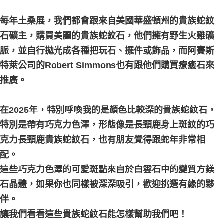
每筆NT$80，滿NT$3,000(含以上)免運費
每年土桑展，我們都會跟來自美國華盛頓州的貴族蛇紋
郵局幫你送（離島）
石礦主，購買美麗的貴族蛇紋石，他們擁有野生火雞礦
每筆NT$80，滿NT$3,000(含以上)免運費
脈，並自行拋光成各種把玩石、擺件或飾品，而阿賽斯
付款後門市自取
特萊公司的Robert Simmons也有跟他們購買療癒石來
免運費
推廣。
在2025年，特別呼喚我的是顏色比較深的貴族蛇紋石，
特別是帶有巧克力色澤，形態像是長頸鹿身上斑紋的巧
克力長頸鹿貴族蛇紋石，也有朋友覺得跟蛇年非常相
配。
這些巧克力色澤的可愛斑點來自於白雲石中的變質方鎂
石晶體，如果你也同樣被深深吸引，歡迎挑選有緣的夥
伴。
讓我們看看這些貴族蛇紋石能怎樣幫助我們吧！