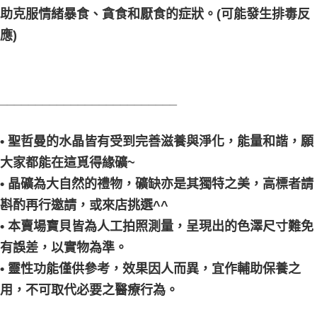
助克服情緒暴食、貪食和厭食的症狀。(可能發生排毒反
應)
_________________________
• 聖哲曼的水晶皆有受到完善滋養與淨化，能量和諧，願
大家都能在這覓得緣礦~
• 晶礦為大自然的禮物，礦缺亦是其獨特之美，高標者請
斟酌再行邀請，或來店挑選^^
• 本賣場寶貝皆為人工拍照測量，呈現出的色澤尺寸難免
有誤差，以實物為準。
• 靈性功能僅供參考，效果因人而異，宜作輔助保養之
用，不可取代必要之醫療行為。