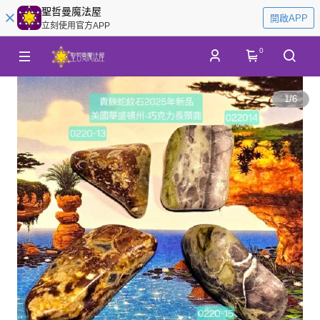
聖哲曼魔法屋
開啟APP
立刻使用官方APP
0
1
/
6