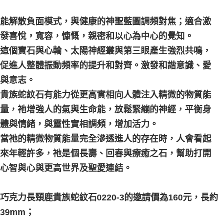
能解散負面模式，與健康的神聖藍圖調頻對焦；適合激
發喜悅，寬容，慷慨，親密和以心為中心的覺知。
這個寶石與心輪、太陽神經叢與第三眼產生強烈共鳴，
促進人整體振動頻率的提升和對齊。激發和諧意識、愛
與意志。
貴族蛇紋石有能力從更高實相向人體注入精微的物質能
量，祂增強人的氣與生命能，放鬆緊繃的神經，平衡身
體與情緒，與靈性實相調頻，增加活力。
當祂的精微物質能量完全滲透進人的存在時，人會看起
來年輕許多，祂是個長壽、回春與療癒之石，幫助打開
心智與心與更高世界及聖愛連結。
巧克力長頸鹿貴族蛇紋石0220-3的邀請價為160元，長約
39mm；