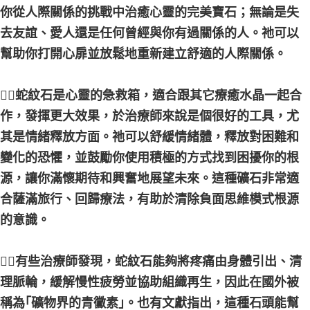
你從人際關係的挑戰中治癒心靈的完美寶石；無論是失
去友誼、愛人還是任何曾經與你有過關係的人。祂可以
幫助你打開心扉並放鬆地重新建立舒適的人際關係。
🧞‍♀️蛇紋石是心靈的急救箱，適合跟其它療癒水晶一起合
作，發揮更大效果，於治療師來說是個很好的工具，尤
其是情緒釋放方面。祂可以舒緩情緒體，釋放對困難和
變化的恐懼，並鼓勵你使用積極的方式找到困擾你的根
源，讓你滿懷期待和興奮地展望未來。這種礦石非常適
合薩滿旅行、回歸療法，有助於清除負面思維模式根源
的意識。
🧞‍♀️有些治療師發現，蛇紋石能夠將疼痛由身體引出、清
理脈輪，緩解慢性疲勞並協助組織再生，因此在國外被
稱為｢礦物界的青黴素｣。也有文獻指出，這種石頭能幫