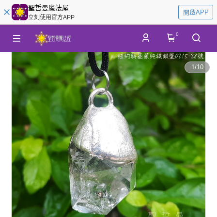
聖哲曼魔法屋
開啟APP
立刻使用官方APP
0
1
/
10