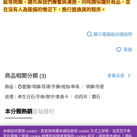
疵等問題，請先與我們聯繫與溝通，同時請保護好商品，並
在沒有人為毀損的情況下，進行退換貨的程序。
顯示電腦版詳細說明
客服
商品相關分類 (3)
查看全部
飾品｜💍靈擺/項鍊/耳環/手鍊/戒指/串珠
項鍊/吊墜
送禮｜🎁生日石/手帳/御守/會員卡
🎂四月｜鑽石
本分類熱銷
全站排行
本網站中使用 cookie，欲查詢有關本網站使用 cookie 方式之詳情，及若您不希
熱門標籤
望在電腦上使用 cookie 時應如何變更電腦的 cookie 設定，請參閱本網站「
隱私