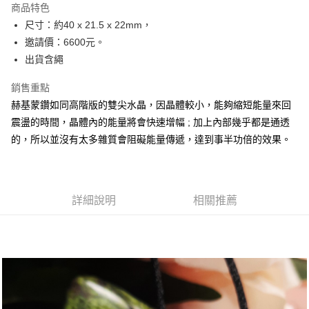
商品特色
Apple Pay
尺寸：約40 x 21.5 x 22mm，
邀請價：6600元。
街口支付
出貨含繩
悠遊付
銷售重點
ATM付款
赫基蒙鑽如同高階版的雙尖水晶，因晶體較小，能夠縮短能量來回
震盪的時間，晶體內的能量將會快速增幅 ; 加上內部幾乎都是通透
運送方式
的，所以並沒有太多雜質會阻礙能量傳遞，達到事半功倍的效果。
全家取貨付款
每筆NT$80，滿NT$3,000(含以上)免運費
7-11取貨付款
詳細說明
相關推薦
每筆NT$80，滿NT$3,000(含以上)免運費
賣家宅配幫您送（台灣）
每筆NT$80，滿NT$3,000(含以上)免運費
郵局幫你送（離島）
每筆NT$80，滿NT$3,000(含以上)免運費