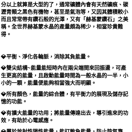
分以上就算是大型的了，通常礦體內會有天然礦痕、碳
瀝青類之黑色有機物，甚至是氣泡等，又因其體積較小
而且常常帶有鑽石般的光澤，又有「赫基蒙鑽石」之美
稱。全世界赫基蒙水晶的產量頗為稀少，相當珍貴難
得。
💎平衡、淨化各輪脈，消除其負能量。
💎雙尖結構~能量能短時內在兩尖端間來回振盪，可產
生更高的能量，且啟動能量時間為一般水晶的一半，小
小的一顆，能量便能夠相當強大而明顯。
💎所有顏色，能量的綜合體，有平衡力的展現及儲存記
憶的功能。
💎有擴大能量的功用；將能量傳達出去，導引進來的功
效，有助於心電感應。
💎屬於放射性陽性能量，能打散負能量，防止陰氣靠