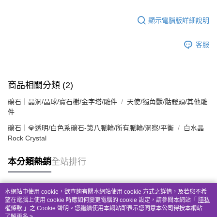
顯示電腦版詳細說明
客服
商品相關分類 (2)
礦石｜晶洞/晶球/寶石樹/金字塔/雕件
天使/獨角獸/骷髏頭/其他雕
件
礦石｜💎透明/白色系礦石-第八脈輪/所有脈輪/洞察/平衡
白水晶
Rock Crystal
本分類熱銷
全站排行
本網站中使用 cookie，欲查詢有關本網站使用 cookie 方式之詳情，及若您不希
熱門標籤
望在電腦上使用 cookie 時應如何變更電腦的 cookie 設定，請參閱本網站「
隱私
權條款
」之 Cookie 聲明。您繼續使用本網站即表示您同意本公司得按本網站使
用條款之 Cookie 聲明使用 cookie。
了解更多 >