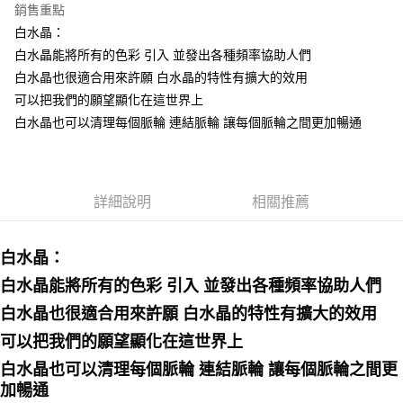
銷售重點
Apple Pay
白水晶：
白水晶能將所有的色彩 引入 並發出各種頻率協助人們
街口支付
白水晶也很適合用來許願 白水晶的特性有擴大的效用
悠遊付
可以把我們的願望顯化在這世界上
白水晶也可以清理每個脈輪 連結脈輪 讓每個脈輪之間更加暢通
ATM付款
運送方式
全家取貨付款
詳細說明
相關推薦
每筆NT$80，滿NT$3,000(含以上)免運費
白水晶：
7-11取貨付款
每筆NT$80，滿NT$3,000(含以上)免運費
白水晶能將所有的色彩 引入 並發出各種頻率協助人們
白水晶也很適合用來許願 白水晶的特性有擴大的效用
賣家宅配幫您送（台灣）
可以把我們的願望顯化在這世界上
每筆NT$80，滿NT$3,000(含以上)免運費
白水晶也可以清理每個脈輪 連結脈輪 讓每個脈輪之間更
郵局幫你送（離島）
加暢通
每筆NT$80，滿NT$3,000(含以上)免運費