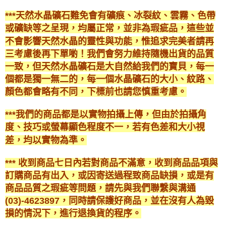
***天然水晶礦石難免會有礦痕、冰裂紋、雲霧、色帶
或礦缺等之呈現，均屬正常，並非為瑕疵品，這些並
不會影響天然水晶的靈性與功能，惟追求完美者請再
三考慮後再下單喲！我們會努力維持隨機出貨的品質
一致，但天然水晶礦石是大自然給我們的寶貝，每一
個都是獨一無二的，每一個水晶礦石的大小、紋路、
顏色都會略有不同，下標前也請您慎重考慮。
***我們的商品都是以實物拍攝上傳，但由於拍攝角
度、技巧或螢幕顯色程度不一，若有色差和大小視
差，均以實物為準。
*** 收到商品七日內若對商品不滿意，收到商品品項與
訂購商品有出入，或因寄送過程致商品缺損，或是有
商品品質之瑕疵等問題，請先與我們聯繫與溝通
(03)-4623897，同時請保護好商品，並在沒有人為毀
損的情況下，進行退換貨的程序。