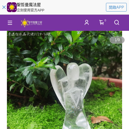
聖哲曼魔法屋
開啟APP
立刻使用官方APP
0
1
/
9