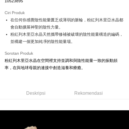
10523895
LINE Pay
Ciri Produk
Apple Pay
在任何你感覺陰性能量匱乏或薄弱的脈輪，粉紅列木里亞水晶都
會自動擴展神聖的陰性力量。
JKOPAY
粉紅列木里亞水晶天然攜帶修補被破壞的陰性能量構造的編碼，
Easy Wallet
並構建一個更加純凈的陰性能量場。
Pemindahan ATM
Sorotan Produk
粉紅列木里亞水晶在空間裡支持並調和與陰性能量一致的振動頻
Pilihan Penghantaran
率，在與地球母親的連接中創造滋養和療癒。
全家取貨付款
NT$80/pesanan | Penghantaran percuma untuk pesanan
NT$3,000 atau lebih
Deskripsi
Rekomendasi
7-11取貨付款
NT$80/pesanan | Penghantaran percuma untuk pesanan
NT$3,000 atau lebih
賣家宅配幫您送（台灣）