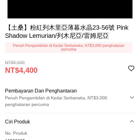
【土桑】粉紅列木里亞薄暮水晶23-56號 Pink
Shadow Lemurian/列木尼亞/雷姆尼亞
Penuh Pengambilan di Kedai Serbaneka, NT$3,000 penghataran
percuma
NT$5,500
NT$4,400
Pembayaran Dan Penghantaran
Penuh Pengambilan di Kedai Serbaneka, NT$3,000
penghataran percuma
Kaedah Pembayaran
Ciri Produk
Kad Kredit (Bayaran Penuh)
No. Produk
Pengambilan di Kedai Serbaneka