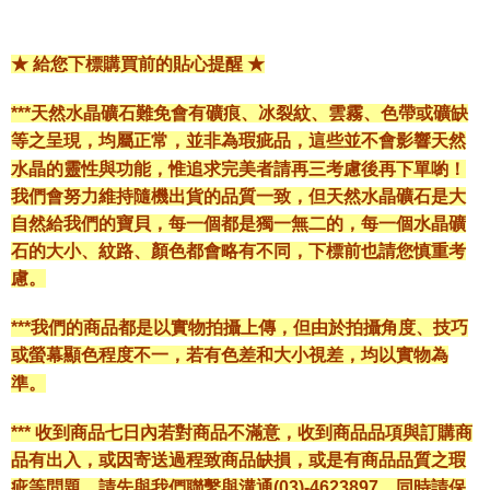
★ 給您下標購買前的貼心提醒 ★
***天然水晶礦石難免會有礦痕、冰裂紋、雲霧、色帶或礦缺
等之呈現，均屬正常，並非為瑕疵品，這些並不會影響天然
水晶的靈性與功能，惟追求完美者請再三考慮後再下單喲！
我們會努力維持隨機出貨的品質一致，但天然水晶礦石是大
自然給我們的寶貝，每一個都是獨一無二的，每一個水晶礦
石的大小、紋路、顏色都會略有不同，下標前也請您慎重考
慮。
***我們的商品都是以實物拍攝上傳，但由於拍攝角度、技巧
或螢幕顯色程度不一，若有色差和大小視差，均以實物為
準。
*** 收到商品七日內若對商品不滿意，收到商品品項與訂購商
品有出入，或因寄送過程致商品缺損，或是有商品品質之瑕
疵等問題，請先與我們聯繫與溝通(03)-4623897，同時請保