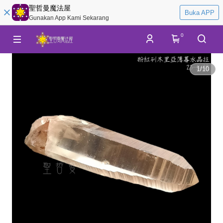
聖哲曼魔法屋
Buka APP
Gunakan App Kami Sekarang
0
1
/
10