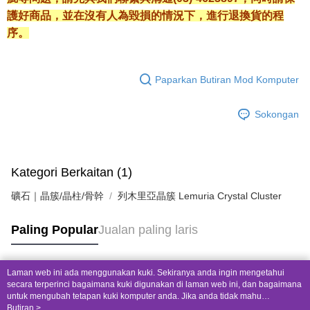
護好商品，並在沒有人為毀損的情況下，進行退換貨的程
序。
Paparkan Butiran Mod Komputer
Sokongan
Kategori Berkaitan (1)
礦石｜晶簇/晶柱/骨幹
列木里亞晶簇 Lemuria Crystal Cluster
Paling Popular
Jualan paling laris
Laman web ini ada menggunakan kuki. Sekiranya anda ingin mengetahui
Tag Popular
secara terperinci bagaimana kuki digunakan di laman web ini, dan bagaimana
untuk mengubah tetapan kuki komputer anda. Jika anda tidak mahu
menggunakan kuki di komputer anda, sila rujuk penerangan mengenai kuki.
Butiran >