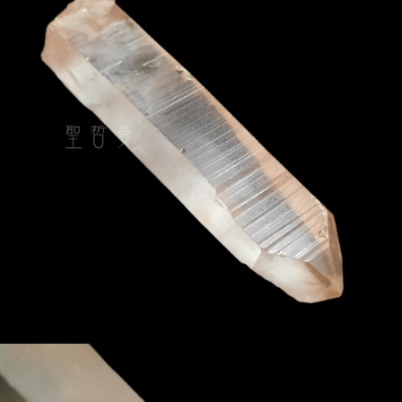
NT$80/pesanan | Penghantaran percuma untuk pesanan
NT$3,000 atau lebih
郵局幫你送（離島）
NT$80/pesanan | Penghantaran percuma untuk pesanan
NT$3,000 atau lebih
付款後門市自取
Penghantaran percuma