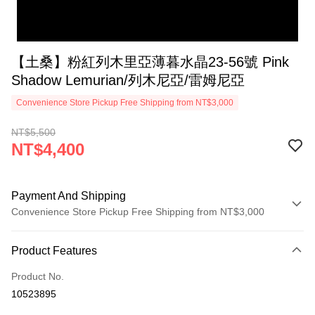
【土桑】粉紅列木里亞薄暮水晶23-56號 Pink
Shadow Lemurian/列木尼亞/雷姆尼亞
Convenience Store Pickup Free Shipping from NT$3,000
NT$5,500
NT$4,400
Payment And Shipping
Convenience Store Pickup Free Shipping from NT$3,000
Payment Method
Product Features
Credit Card (Full Payment)
Product No.
Convenience Store Pickup and Pay
10523895
LINE Pay