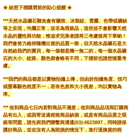
★ 給您下標購買前的貼心提醒 ★
***天然水晶礦石難免會有礦痕、冰裂紋、雲霧、色帶或礦缺
等之呈現，均屬正常，並非為瑕疵品，這些並不會影響天然
水晶的靈性與功能，惟追求完美者請再三考慮後再下單喲！
我們會努力維持隨機出貨的品質一致，但天然水晶礦石是大
自然給我們的寶貝，每一個都是獨一無二的，每一個水晶礦
石的大小、紋路、顏色都會略有不同，下標前也請您慎重考
慮。
***我們的商品都是以實物拍攝上傳，但由於拍攝角度、技巧
或螢幕顯色程度不一，若有色差和大小視差，均以實物為
準。
*** 收到商品七日內若對商品不滿意，收到商品品項與訂購商
品有出入，或因寄送過程致商品缺損，或是有商品品質之瑕
疵等問題，請先與我們聯繫與溝通(03)-4623897，同時請保
護好商品，並在沒有人為毀損的情況下，進行退換貨的程