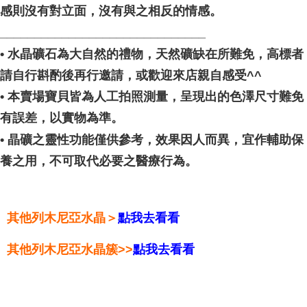
感則沒有對立面，沒有與之相反的情感。
______________________________
• 水晶礦石為大自然的禮物，天然礦缺在所難免，高標者
請自行斟酌後再行邀請，或歡迎來店親自感受^^
• 本賣場寶貝皆為人工拍照測量，呈現出的色澤尺寸難免
有誤差，以實物為準。
• 晶礦之靈性功能僅供參考，效果因人而異，宜作輔助保
養之用，不可取代必要之醫療行為。
其他列木尼亞水晶＞
點我去看看
其他列木尼亞水晶簇>>
點我去看看