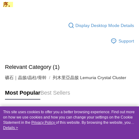
序。
Display Desktop Mode Details
Support
Relevant Category (1)
礦石｜晶簇/晶柱/骨幹
列木里亞晶簇 Lemuria Crystal Cluster
Most Popular
Best Sellers
This site uses cookies to offer you a better browsing experience. Find out more
Popular Tags
on how we use cookies and how you can change your settings on the Cookie
Statement in the
Privacy Policy
of this website. By browsing the website, you
agree to our use of cookies as described in our Cookie Statement.
Details >