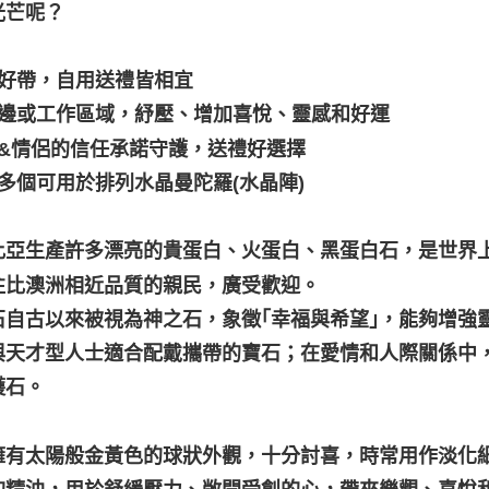
光芒呢？
便好帶，自用送禮皆相宜
放床邊或工作區域，紓壓、增加喜悅、靈感和好運
親友&情侶的信任承諾守護，送禮好選擇
買多個可用於排列水晶曼陀羅(水晶陣)
比亞生產許多漂亮的貴蛋白、火蛋白、黑蛋白石，是世界上
往比澳洲相近品質的親民，廣受歡迎。
石自古以來被視為神之石，象徵｢幸福與希望｣，能夠增強
與天才型人士適合配戴攜帶的寶石；在愛情和人際關係中
護石。
擁有太陽般金黃色的球狀外觀，十分討喜，時常用作淡化