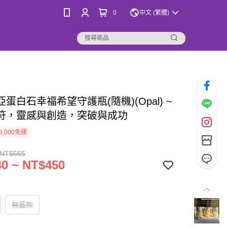
0
中文 (繁體)
蛋白石幸福希望守護瓶(隨機)(Opal) ~
符，靈感與創造，突破與成功
3,000免運
 NT$565
0 ~ NT$450
無蓋款