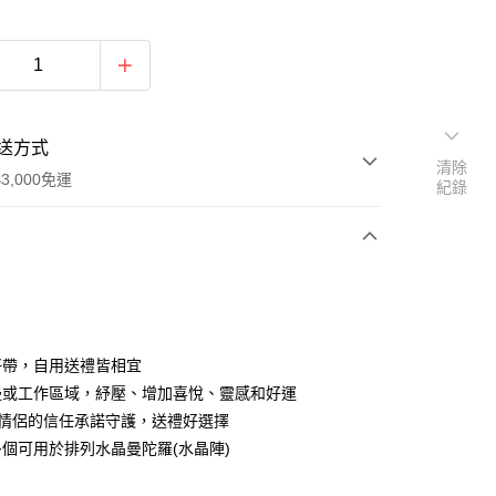
送方式
清除
3,000免運
紀錄
次付款
付款
便好帶，自用送禮皆相宜
床邊或工作區域，紓壓、增加喜悅、靈感和好運
友&情侶的信任承諾守護，送禮好選擇
買多個可用於排列水晶曼陀羅(水晶陣)