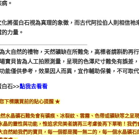
疾病。
文化將蛋白石視為真理的象徵，而古代阿拉伯人則相信祂
電的力量。
_____________________________
晶礦為大自然的禮物，天然礦缺在所難免，高標者請斟酌再行
本賣場寶貝皆為人工拍照測量，呈現的色澤尺寸難免有誤差
靈性功能僅供參考，效果因人而異，宜作輔助保養，不可取
白石>>
點我去看看
給您下標購買前的貼心提醒 ★
*天然水晶礦石難免會有礦痕、冰裂紋、雲霧、色帶或礦缺等之呈
水晶的靈性與功能，惟追求完美者請再三考慮後再下單喲！我們
大自然給我們的寶貝，每一個都是獨一無二的，每一個水晶礦石