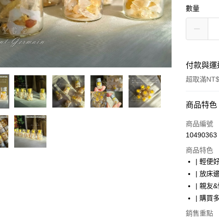
數量
付款與運
超取滿NT$
付款方式
商品特色
信用卡一
商品編號
10490363
超商取貨
商品特色
LINE Pay
| 輕
| 放
Apple Pay
| 親
街口支付
| 購
悠遊付
銷售重點