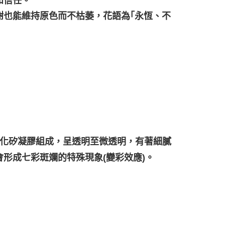
和信任。
謝也能維持原色而不枯萎，花語為｢永恆、不
二氧化矽凝膠組成，呈透明至微透明，有著細膩
形成七彩斑斕的特殊現象(變彩效應)。