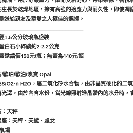
的精油，用於舒緩壓力、敞開受創的心，帶來樂觀、喜悅
花生長於乾燥地區，擁有高強的適應力與耐久性，即使凋
，是送給親友及摯愛之人極佳的選擇。
_____________________________
底徑1.5公分玻璃瓶盛裝
品蛋白石小碎礦約2-2.2公克
鋁蓋邀請價450元/瓶；無蓋為440元/瓶
_____________________________
/歐珀/歐泊/澳寶 Opal
為SiO2·n H2O，屬二氧化矽水合物，由非晶質硬化的
璃光澤，由於內含水份，當光線照射進晶體內的水分時，會
石：天秤
星座：天秤、天蠍、處女
衡氣場