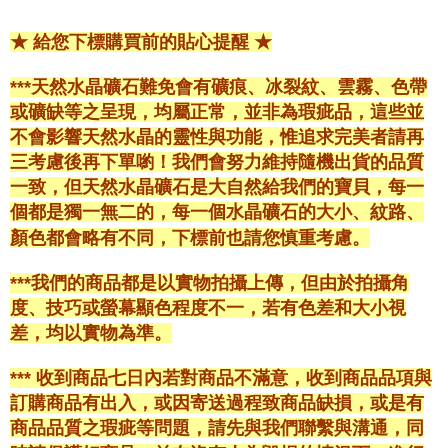
★ 給您下標購買前的貼心提醒 ★
***天然水晶礦石難免會有礦痕、冰裂紋、雲霧、色帶
或礦缺等之呈現，均屬正常，並非為瑕疵品，這些並
不會影響天然水晶的靈性與功能，惟追求完美者請再
三考慮後再下單喲！我們會努力維持隨機出貨的品質
一致，但天然水晶礦石是大自然給我們的寶貝，每一
個都是獨一無二的，每一個水晶礦石的大小、紋路、
顏色都會略有不同，下標前也請您慎重考慮。
***我們的商品都是以實物拍攝上傳，但由於拍攝角
度、技巧或螢幕顯色程度不一，若有色差和大小視
差，均以實物為準。
*** 收到商品七日內若對商品不滿意，收到商品品項與
訂購商品有出入，或因寄送過程致商品缺損，或是有
商品品質之瑕疵等問題，請先與我們聯繫與溝通，同