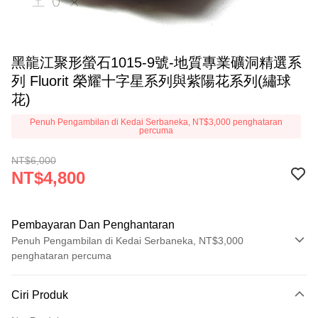
黑龍江聚形螢石1015-9號-地質專業礦洞精選系
列 Fluorit 榮耀十字星系列與紫陽花系列(繡球
花)
Penuh Pengambilan di Kedai Serbaneka, NT$3,000 penghataran
percuma
NT$6,000
NT$4,800
Pembayaran Dan Penghantaran
Penuh Pengambilan di Kedai Serbaneka, NT$3,000
penghataran percuma
Kaedah Pembayaran
Ciri Produk
Kad Kredit (Bayaran Penuh)