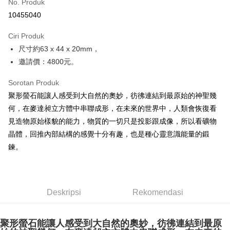
No. Produk
Pengambilan di Kedai Serbaneka
10455040
LINE Pay
Ciri Produk
Apple Pay
尺寸約63 x 44 x 20mm，
邀請價：4800元。
JKOPAY
Easy Wallet
Sorotan Produk
聚形螢石能讓人感受到大自然的奧妙，彷彿連結到最原始的神聖幾
Pemindahan ATM
何，在麥達昶立方體中串聯成形，在未來的世界中，人類會恢復看
見造物原始樣貌的能力，物質的一切只是投影跟成像，所以看礦物
Pilihan Penghantaran
晶體，回推內部結構的感覺十分有趣，也是種心靈意識能量的鍛
全家取貨付款
鍊。
NT$80/pesanan | Penghantaran percuma untuk pesanan
NT$3,000 atau lebih
7-11取貨付款
Deskripsi
Rekomendasi
NT$80/pesanan | Penghantaran percuma untuk pesanan
NT$3,000 atau lebih
聚形螢石能讓人感受到大自然的奧妙，彷彿連結到最原