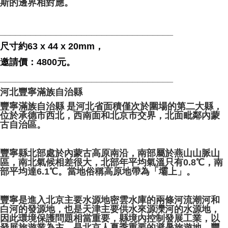
斯的邊界相對應。
__________________________________
尺寸約63 x 44 x 20mm，
邀請價：4800元。
__________________________________
河北豐寧滿族自治縣
豐寧滿族自治縣 是河北省面積僅次於圍場的第二大縣，
位於承德市西北，西南面和北京市交界，北面毗鄰內蒙
古自治區。
⁡ ⁡
豐寧縣北部處於內蒙古高原南沿，南部屬於燕山山脈山
區，南北氣候相差很大，北部年平均氣溫只有0.8℃，南
部平均達6.1℃。當地俗稱高原地帶為「壩上」。
豐寧是進入北京主要水源地密雲水庫的兩條河流潮河和
白河的發源地，也是天津主要供水來源灤河的水源地，
因此環境保護問題相當重要，縣境內控制發展工業，以
發展旅遊業為主，是北京人夏季重要的避暑旅遊地。豐