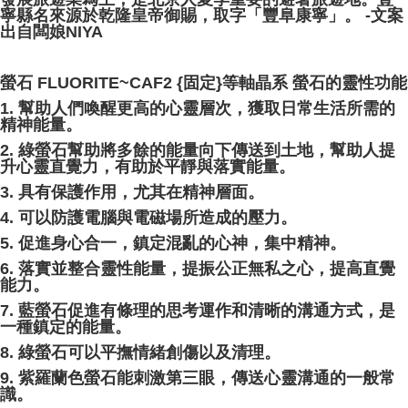
寧縣名來源於乾隆皇帝御賜，取字「豐阜康寧」。 -文案
出自闆娘NIYA
螢石 FLUORITE~CAF2 {固定}等軸晶系 螢石的靈性功能
1. 幫助人們喚醒更高的心靈層次，獲取日常生活所需的
精神能量。
2. 綠螢石幫助將多餘的能量向下傳送到土地，幫助人提
升心靈直覺力，有助於平靜與落實能量。
3. 具有保護作用，尤其在精神層面。
4. 可以防護電腦與電磁場所造成的壓力。
5. 促進身心合一，鎮定混亂的心神，集中精神。
6. 落實並整合靈性能量，提振公正無私之心，提高直覺
能力。
7. 藍螢石促進有條理的思考運作和清晰的溝通方式，是
一種鎮定的能量。
8. 綠螢石可以平撫情緒創傷以及清理。
9. 紫羅蘭色螢石能刺激第三眼，傳送心靈溝通的一般常
識。