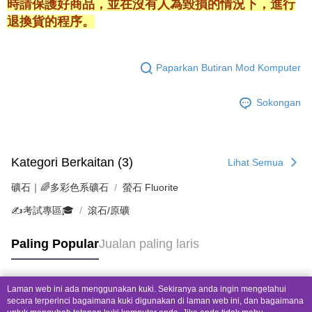
時請保護好商品，並在沒有人為毀損的情況下，進行
退換貨的程序。
Paparkan Butiran Mod Komputer
Sokongan
Kategori Berkaitan (3)
Lihat Semua
礦石｜🌈多彩色系礦石
螢石 Fluorite
✍️考試專區🎓
滾石/原礦
Paling Popular
Jualan paling laris
Laman web ini ada menggunakan kuki. Sekiranya anda ingin mengetahui
Tag Popular
secara terperinci bagaimana kuki digunakan di laman web ini, dan bagaimana