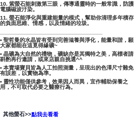
10. 紫螢石能刺激第三眼，傳導通靈時的一般常識，防護
電腦磁波汙染。
11. 螢石能淨化與重建能量的模式，幫助你清理多年積存
的負面思維、情感，以及情緒的垃圾。
__________________________________
• 聖哲曼的水晶皆有受到完善滋養與淨化，能量和諧，願
大家都能在這覓得緣礦~
• 晶礦為大自然的禮物，礦缺亦是其獨特之美，高標者請
斟酌再行邀請，或來店親自挑選^^
• 本賣場寶貝皆為人工拍照測量，呈現出的色澤尺寸難免
有誤差，以實物為準。
• 靈性功能僅供參考，效果因人而異，宜作輔助保養之
用，不可取代必要之醫療行為。
其他螢石>>
點我去看看