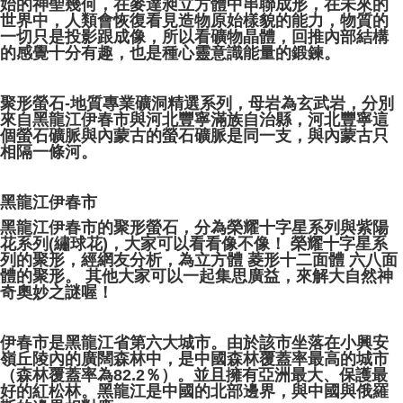
始的神聖幾何，在麥達昶立方體中串聯成形，在未來的
賣家宅配幫您送（台灣）
世界中，人類會恢復看見造物原始樣貌的能力，物質的
NT$80/pesanan | Penghantaran percuma untuk pesanan
一切只是投影跟成像，所以看礦物晶體，回推內部結構
的感覺十分有趣，也是種心靈意識能量的鍛鍊。
NT$3,000 atau lebih
⁡ ⁡
郵局幫你送（離島）
聚形螢石-地質專業礦洞精選系列，母岩為玄武岩，分別
NT$80/pesanan | Penghantaran percuma untuk pesanan
來自黑龍江伊春市與河北豐寧滿族自治縣，河北豐寧這
NT$3,000 atau lebih
個螢石礦脈與內蒙古的螢石礦脈是同一支，與內蒙古只
相隔一條河。
付款後門市自取
Penghantaran percuma
黑龍江伊春市
黑龍江伊春市的聚形螢石，分為榮耀十字星系列與紫陽
花系列(繡球花)，大家可以看看像不像！ 榮耀十字星系
列的聚形，經網友分析，為立方體 菱形十二面體 六八面
體的聚形。 其他大家可以一起集思廣益，來解大自然神
奇奧妙之謎喔！
⁡ ⁡
伊春市是黑龍江省第六大城市。由於該市坐落在小興安
嶺丘陵內的廣闊森林中，是中國森林覆蓋率最高的城市
（森林覆蓋率為82.2％）。並且擁有亞洲最大、保護最
好的紅松林。黑龍江是中國的北部邊界，與中國與俄羅