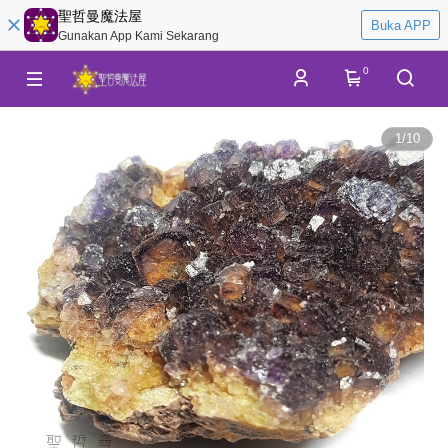
聖哲曼魔法屋
Buka APP
Gunakan App Kami Sekarang
0
1
/
10