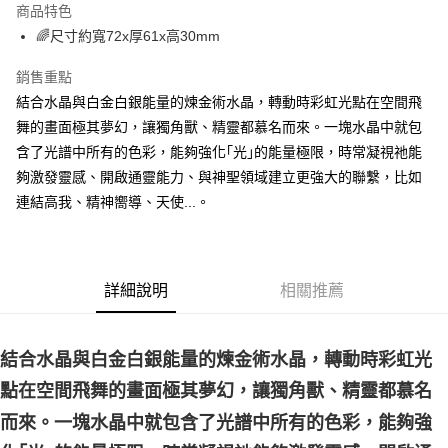
商品特色
Apple Pay
🌈尺寸約寬72x厚61x高30mm
街口支付
銷售重點
結合水晶與白金白銀能量的煉金術水晶，轉動時彩虹光點在空間飛
悠遊付
舞的畫面極其夢幻，讓獨角獸、精靈都慕名而來。一塊水晶中就包
ATM付款
含了光譜中所有的色彩，能夠強化｢光｣的能量極限，時常凝視祂能
夠激發靈感、開啟通靈能力、與神聖領域建立更強大的聯繫，比如
運送方式
連結高我、精神嚮導、天使...。
全家取貨付款
每筆NT$80，滿NT$3,000(含以上)免運費
7-11取貨付款
詳細說明
相關推薦
每筆NT$80，滿NT$3,000(含以上)免運費
賣家宅配幫您送（台灣）
結合水晶與白金白銀能量的煉金術水晶，轉動時彩虹光
每筆NT$80，滿NT$3,000(含以上)免運費
點在空間飛舞的畫面極其夢幻，讓獨角獸、精靈都慕名
郵局幫你送（離島）
而來。一塊水晶中就包含了光譜中所有的色彩，能夠強
每筆NT$80，滿NT$3,000(含以上)免運費