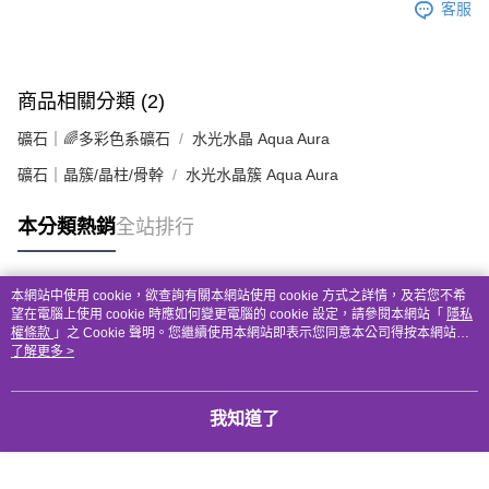
客服
商品相關分類 (2)
礦石｜🌈多彩色系礦石
水光水晶 Aqua Aura
礦石｜晶簇/晶柱/骨幹
水光水晶簇 Aqua Aura
本分類熱銷
全站排行
本網站中使用 cookie，欲查詢有關本網站使用 cookie 方式之詳情，及若您不希
熱門標籤
望在電腦上使用 cookie 時應如何變更電腦的 cookie 設定，請參閱本網站「
隱私
權條款
」之 Cookie 聲明。您繼續使用本網站即表示您同意本公司得按本網站使
用條款之 Cookie 聲明使用 cookie。
了解更多 >
我知道了