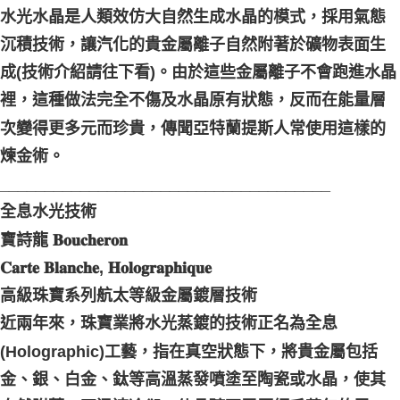
水光水晶是人類效仿大自然生成水晶的模式，採用氣態
沉積技術，讓汽化的貴金屬離子自然附著於礦物表面生
成(技術介紹請往下看)。由於這些金屬離子不會跑進水晶
裡，這種做法完全不傷及水晶原有狀態，反而在能量層
次變得更多元而珍貴，傳聞亞特蘭提斯人常使用這樣的
煉金術。
_____________________________________
全息水光技術
寶詩龍 𝐁𝐨𝐮𝐜𝐡𝐞𝐫𝐨𝐧
𝐂𝐚𝐫𝐭𝐞 𝐁𝐥𝐚𝐧𝐜𝐡𝐞, 𝐇𝐨𝐥𝐨𝐠𝐫𝐚𝐩𝐡𝐢𝐪𝐮𝐞
高級珠寶系列航太等級金屬鍍層技術
近兩年來，珠寶業將水光蒸鍍的技術正名為全息
(Holographic)工藝，指在真空狀態下，將貴金屬包括
金、銀、白金、鈦等高溫蒸發噴塗至陶瓷或水晶，使其