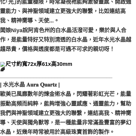
化｢光｣的能量極限，時常凝視祂能夠激發靈感、開啟通
付款後門市自取
靈能力、與神聖領域建立更強大的聯繫，比如連結高
免運費
我、精神嚮導、天使...。
闆娘Niya說阿肯色州的白水晶活潑可愛，樂於與人合
作，是能量特好又特別清透的白水晶，近年水光水晶越
趨昂貴，價格與透度都是可遇不可求的親切呀！
尺寸約寬72x厚61x高30mm
_____________________________________
| 水光水晶 𝐀𝐮𝐫𝐚 𝐐𝐮𝐚𝐫𝐭𝐳 |
歐美已風靡數年的煉金術水晶，閃耀著彩虹光芒，能量
振動高頻而純粹，能夠增強心靈感應、通靈能力，幫助
我們與神聖領域建立更強大的聯繫，連結高我、精神嚮
導、天使與獨角獸等，是一種能量非常滿盈豐富的夢幻
水晶，近幾年時常被用於高級珠寶首飾的製作。