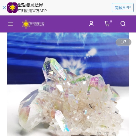
聖哲曼魔法屋
開啟APP
立刻使用官方APP
0
1
/
7