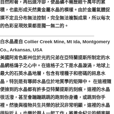
自然附著，再迅速冷卻，使晶礦不需歷經千萬年的累
積，也能形成天然貴金屬水晶的模樣。由於金屬氣體捉
摸不定且分布無法控制，完全無法複製成果，所以每次
的色彩呈現效果都是獨一無二的。
_____________________________________
白水晶產自 Collier Creek Mine, Mt Ida, Montgomery
Co., Arkansas, USA
美國阿肯色斯州位於光的兄弟在亞特蘭提斯所制定的水
晶網格鴿子之心中。在這格子之下是水晶漩渦，地球上
最大的石英水晶地層，包含有埋種子和密碼的訊息水
晶，特別是有導師水晶位於地質學的矩陣中。 在這裡隨
便撿到的水晶都有許多亞特蘭提斯的刻痕，這裡的水晶
很活潑，甚至會蹦蹦跳跳的跑到你身邊，或跳到你手
裡。然後與植物共生共榮的狀況非常明顯，這裡的水晶
很貼近人，也樂於跟人一起工作，將黃金紀元的頻率錨