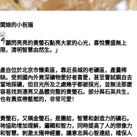
闆娘的小祝福
「願閃亮亮的黃螢石點亮大家的心光，喜悅豐盛無上
限，清明智慧由然生。」
產自位於北京市懷柔區，靠近長城的老礦區，產量稀
缺。受到國內外資深礦物愛好者喜愛，甚至嘗試親自去
當地採礦，但目光所及之處幾乎都被採光，並無法那麼
容易找到漂亮又晶體完整的黃螢石。部分與石英共生，
也有黃底帶藍框的，非常可愛！
黃螢石，又稱金螢石，是團結，智慧和創造力的礦石。
祂協助增加理解，邏輯和智力，同時提高了人的想像力
和智慧。刺激太陽神經叢，讓意志與心智連結，確保人