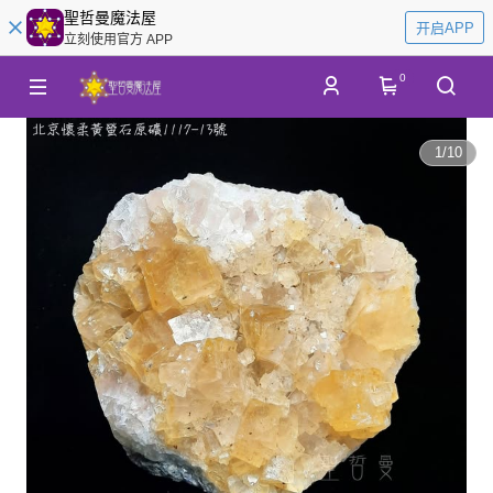
聖哲曼魔法屋
开启APP
立刻使用官方 APP
0
1
/
10