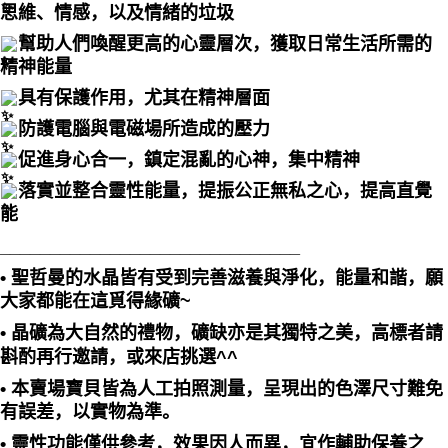
思維、情感，以及情緒的垃圾
幫助人們喚醒更高的心靈層次，獲取日常生活所需的
精神能量
具有保護作用，尤其在精神層面
防護電腦與電磁場所造成的壓力
促進身心合一，鎮定混亂的心神，集中精神
落實並整合靈性能量，提振公正無私之心，提高直覺
能
______________________________
• 聖哲曼的水晶皆有受到完善滋養與淨化，能量和諧，願
大家都能在這覓得緣礦~
• 晶礦為大自然的禮物，礦缺亦是其獨特之美，高標者請
斟酌再行邀請，或來店挑選^^
• 本賣場寶貝皆為人工拍照測量，呈現出的色澤尺寸難免
有誤差，以實物為準。
• 靈性功能僅供參考，效果因人而異，宜作輔助保養之