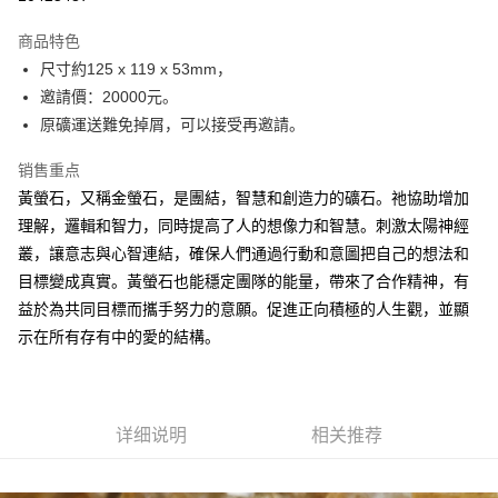
LINE Pay
商品特色
Apple Pay
⁡尺寸約125 x 119 x 53mm，
邀請價：20000元。
街口支付
原礦運送難免掉屑，可以接受再邀請。
悠遊付
销售重点
ATM付款
黃螢石，又稱金螢石，是團結，智慧和創造力的礦石。祂協助增加
理解，邏輯和智力，同時提高了人的想像力和智慧。刺激太陽神經
运送方式
叢，讓意志與心智連結，確保人們通過行動和意圖把自己的想法和
全家取貨付款
目標變成真實。黃螢石也能穩定團隊的能量，帶來了合作精神，有
每笔NT$80，满NT$3,000(含以上)免运费
益於為共同目標而攜手努力的意願。促進正向積極的人生觀，並顯
示在所有存有中的愛的結構。
7-11取貨付款
每笔NT$80，满NT$3,000(含以上)免运费
賣家宅配幫您送（台灣）
详细说明
相关推荐
每笔NT$80，满NT$3,000(含以上)免运费
郵局幫你送（離島）