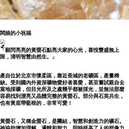
闆娘的小祝福
「願閃亮亮的黃螢石點亮大家的心光，喜悅豐盛無上
限，清明智慧由然生。」
產自位於北京市懷柔區，靠近長城的老礦區，產量稀
缺。受到國內外資深礦物愛好者喜愛，甚至嘗試親自去
當地採礦，但目光所及之處幾乎都被採光，並無法那麼
容易找到漂亮又晶體完整的黃螢石。部分與石英共生，
也有黃底帶藍框的，非常可愛！
黃螢石，又稱金螢石，是團結，智慧和創造力的礦石。
祂協助增加理解，邏輯和智力，同時提高了人的想像力