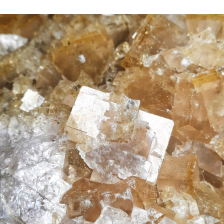
賣家宅配幫您送（台灣）
NT$80/pesanan | Penghantaran percuma untuk pesanan
NT$3,000 atau lebih
郵局幫你送（離島）
NT$80/pesanan | Penghantaran percuma untuk pesanan
NT$3,000 atau lebih
付款後門市自取
Penghantaran percuma