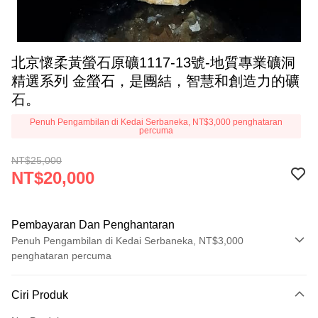
北京懷柔黃螢石原礦1117-13號-地質專業礦洞
精選系列 金螢石，是團結，智慧和創造力的礦
石。
Penuh Pengambilan di Kedai Serbaneka, NT$3,000 penghataran
percuma
NT$25,000
NT$20,000
Pembayaran Dan Penghantaran
Penuh Pengambilan di Kedai Serbaneka, NT$3,000
penghataran percuma
Kaedah Pembayaran
Ciri Produk
Kad Kredit (Bayaran Penuh)