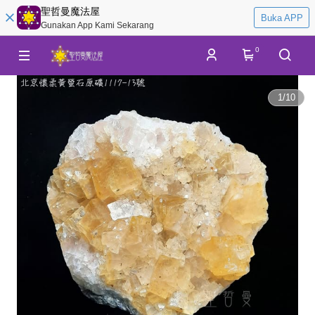
聖哲曼魔法屋
Buka APP
Gunakan App Kami Sekarang
0
1
/
10