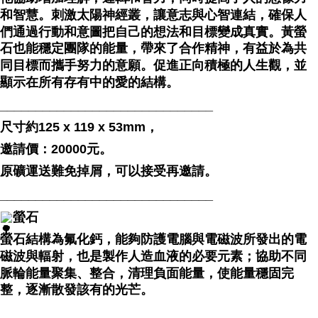
和智慧。刺激太陽神經叢，讓意志與心智連結，確保人
們通過行動和意圖把自己的想法和目標變成真實。黃螢
石也能穩定團隊的能量，帶來了合作精神，有益於為共
同目標而攜手努力的意願。促進正向積極的人生觀，並
顯示在所有存有中的愛的結構。
______________________________
⁡尺寸約125 x 119 x 53mm，
邀請價：20000元。
原礦運送難免掉屑，可以接受再邀請。
______________________________
螢石
螢石結構為氟化鈣，能夠防護電腦與電磁波所發出的電
磁波與輻射，也是製作人造血液的必要元素；協助不同
脈輪能量聚集、整合，清理負面能量，使能量穩固完
整，逐漸散發該有的光芒。