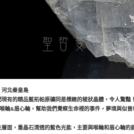
：河北秦皇島
們現有的精品藍拓帕原礦同是標緻的稜狀晶體，令人驚豔
應喉輪&眉心輪，幫助我們覺察生命裡的事件，夢境與似曾
性層面，重晶石清透的藍色光能，主要與喉輪和眉心輪的