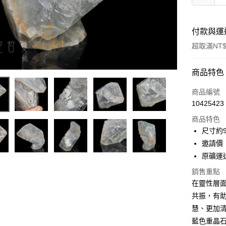
付款與運
超取滿NT$
付款方式
商品特色
信用卡一
商品編號
10425423
超商取貨
商品特色
LINE Pay
尺寸約91
邀請價：
Apple Pay
原礦運
街口支付
銷售重點
在靈性層
悠遊付
共振，有
ATM付款
慧、更加
藍色重晶