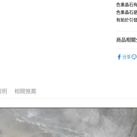
色重晶石
運送方式
色重晶石
全家取貨
有助於引
每筆NT$8
7-11取貨
商品相關分
每筆NT$8
礦石｜🌊
賣家宅配
分享
✍️考試專區
每筆NT$8
✍️考試專區
郵局幫你
❄晶系❄
每筆NT$8
說明
相關推薦
❈ 特惠商品
付款後門
💼職場♥桃
免運費