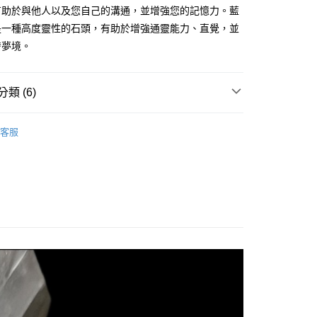
有助於與他人以及您自己的溝通，並增強您的記憶力。藍
是一種高度靈性的石頭，有助於增強通靈能力、直覺，並
付款
發夢境。
0，滿NT$3,000(含以上)免運費
付款
類 (6)
0，滿NT$3,000(含以上)免運費
靛色系礦石-眉心輪/直覺力/靈感/洞察力
重晶石 Barite
幫您送（台灣）
客服
🎓
滾石/原礦
0，滿NT$3,000(含以上)免運費
🎓
風水/擺陣
送（離島）
斜方晶系 § 療癒
0，滿NT$3,000(含以上)免運費
/絕版品/惜福品/防水逆💦
防水逆💦💦
市自取
花♥水逆必備💌
防水逆💦💦