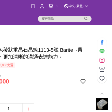
0
中文 (繁體)
稜狀重晶石晶簇1113-5號 Barite ~帶
、更加清晰的溝通表達能力。 ⁡
3,000免運
0
000