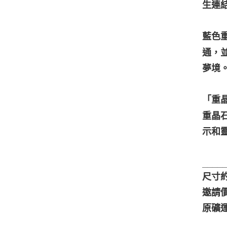
生連
藍色
通，
夢境
「重晶
重晶
示和
____
尺寸約9
邀請價
原礦