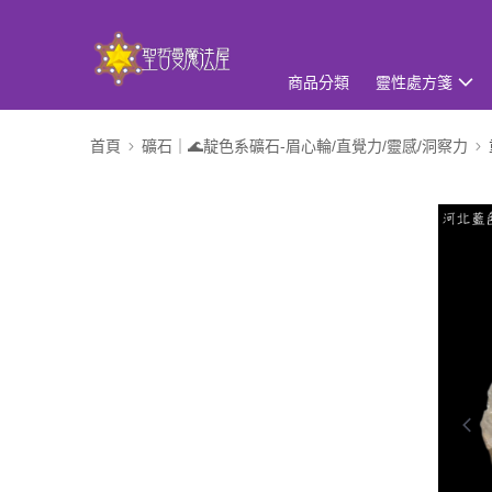
商品分類
靈性處方箋
首頁
礦石｜🌊靛色系礦石-眉心輪/直覺力/靈感/洞察力