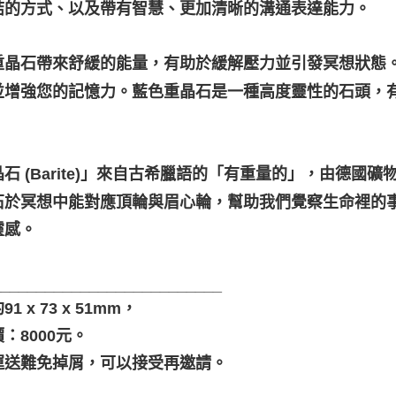
結的方式、以及帶有智慧、更加清晰的溝通表達能力。
重晶石帶來舒緩的能量，有助於緩解壓力並引發冥想狀態
並增強您的記憶力。藍色重晶石是一種高度靈性的石頭，
。
石 (Barite)」來自古希臘語的「有重量的」，由德國礦物學家 
石於冥想中能對應頂輪與眉心輪，幫助我們覺察生命裡的
靈感。
__________________________
1 x 73 x 51mm，
：8000元。
運送難免掉屑，可以接受再邀請。