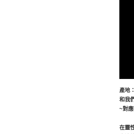
產地
和我
~對
在靈