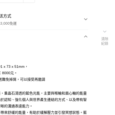
送方式
3,000免運
清除
紀錄
次付款
付款
 x 73 x 51mm，
8000元。
送難免掉屑，可以接受再邀請
面，重晶石清透的藍色光能，主要與喉輪和眉心輪的能量
助於認知、強化個人與世界產生連結的方式、以及帶有智
清晰的溝通表達能力。
石帶來舒緩的能量，有助於緩解壓力並引發冥想狀態。藍