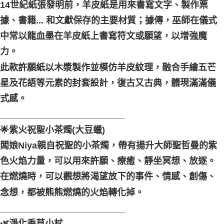
14世紀紙張發明前，羊皮紙是用來書寫文字、製作票
據、書籍... 和文獻保存的主要材質；據傳，巫師在儀式
中常以龍血墨在羊皮紙上書寫符文或願望，以增強魔
力。
此款許願紙以木漿製作並模仿羊皮紋理，融合手繪五芒
星及花語等元素的封套設計，復古又古典，體現滿滿儀
式感。
_________________________
🌟紫火祝聖小茶燭(大豆蠟)
闆娘Niya親自祝聖的小茶燭，帶有揚升大師聖哲曼的紫
色火焰力量，可以用來許願、療癒、靜坐冥想、放逐。
在燃燒時，可以觀想將渴望放下的事件、情感、創傷、
念想，都被熊熊燃燒的火焰轉化掉。
_________________________
🌿淨化香草小杖