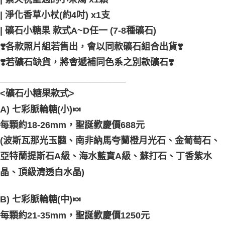
| 淨化香草小杖(約4吋) x1支
| 礦石小糖果 款式A~D任一 (7-8種礦石)
❣️各款照片組若售出，會以同款礦石組合出貨❣️
❣️若礦石缺貨，將會遞補同色系之別款礦石❣️
_________________________
<礦石小糖果款式>
A) 七彩脈輪糖(小)🍬
每顆約18-26mm，聖誕歡慶價688元
(波斯瓦那光玉髓、南非納馬夸蘭橙月光石、金葡萄石、
亞特蘭提斯石A級、海水藍寶A級、蘇打石、丁香紫水
晶、頂級清透白水晶)
B) 七彩脈輪糖(中)🍬
每顆約21-35mm，聖誕歡慶價1250元