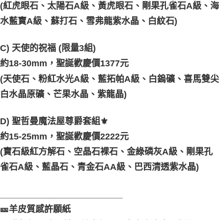
(紅虎眼石、太陽石A級、黃虎眼石、剛果孔雀石A級、海
水藍寶A級、蘇打石、雪弗龍紫水晶、白紋石)
C) 天使的祝福 (限量3組)
約18-30mm，聖誕歡慶價1377元
(天使石、粉紅水光A級、藍拓帕A級、白鎢礦、喜馬雙尖
白水晶原礦、芒果水晶、紫龍晶)
D) 聖哲曼魔法屋尊爵套組⚜️
約15-25mm，聖誕歡慶價2222元
(寶石級紅方解石、空晶石裸石、金綠磷灰A級、剛果孔
雀石A級、藍晶石、青金石AA級、巴西清透紫水晶)
_________________________
🎫羊皮質感許願紙