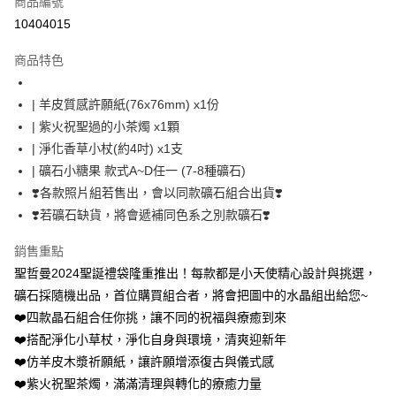
商品編號
超商取貨付款
10404015
LINE Pay
商品特色
Apple Pay
| 羊皮質感許願紙(76x76mm) x1份
街口支付
| 紫火祝聖過的小茶燭 x1顆
悠遊付
| 淨化香草小杖(約4吋) x1支
| 礦石小糖果 款式A~D任一 (7-8種礦石)
ATM付款
❣️各款照片組若售出，會以同款礦石組合出貨❣️
❣️若礦石缺貨，將會遞補同色系之別款礦石❣️
運送方式
全家取貨付款
銷售重點
每筆NT$80，滿NT$3,000(含以上)免運費
聖哲曼2024聖誕禮袋隆重推出！每款都是小天使精心設計與挑選，
礦石採隨機出品，首位購買組合者，將會把圖中的水晶組出給您~
7-11取貨付款
❤️四款晶石組合任你挑，讓不同的祝福與療癒到來
每筆NT$80，滿NT$3,000(含以上)免運費
❤️搭配淨化小草杖，淨化自身與環境，清爽迎新年
賣家宅配幫您送（台灣）
❤️仿羊皮木漿祈願紙，讓許願增添復古與儀式感
❤️紫火祝聖茶燭，滿滿清理與轉化的療癒力量
每筆NT$80，滿NT$3,000(含以上)免運費