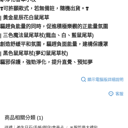
❣️可許願款式，若無備註，隨機出貨。❣️
| 黃金星辰花白鼠尾草
驅趕負能量的同時，促進積極樂觀的正能量氛圍
| 三色魔法鼠尾草杖(龍血、白、藍鼠尾草)
創造舒緩平和氛圍，驅趕負面能量，建構保護罩
| 黑色鼠尾草杖(夢幻鼠尾草杖)
驅邪保護，強勁淨化，提升直覺、預知夢
顯示電腦版詳細說明
客服
商品相關分類 (1)
送禮｜🎁生日石/手帳/御守/會員卡
🎀聖哲曼大禮包