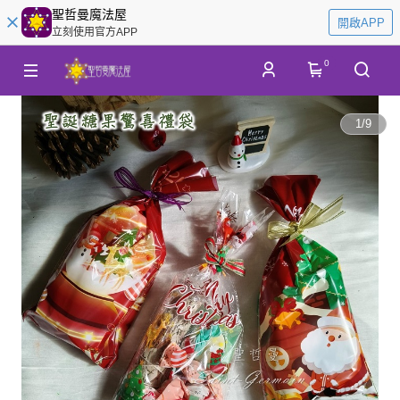
聖哲曼魔法屋
開啟APP
立刻使用官方APP
0
1
/
9