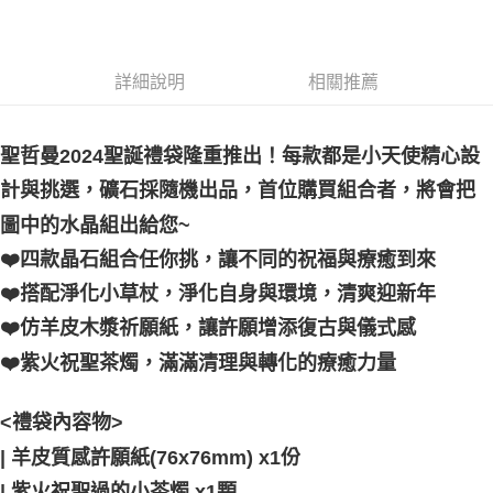
郵局幫你送（離島）
每筆NT$80，滿NT$3,000(含以上)免運費
詳細說明
相關推薦
付款後門市自取
免運費
聖哲曼2024聖誕禮袋隆重推出！每款都是小天使精心設
計與挑選，礦石採隨機出品，首位購買組合者，將會把
圖中的水晶組出給您~
❤️四款晶石組合任你挑，讓不同的祝福與療癒到來
❤️搭配淨化小草杖，淨化自身與環境，清爽迎新年
❤️仿羊皮木漿祈願紙，讓許願增添復古與儀式感
❤️紫火祝聖茶燭，滿滿清理與轉化的療癒力量
<禮袋內容物>
| 羊皮質感許願紙(76x76mm) x1份
| 紫火祝聖過的小茶燭 x1顆