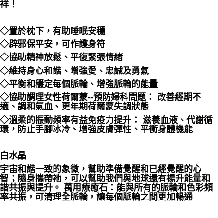
祥！
郵局幫你送（離島）
每筆NT$80，滿NT$3,000(含以上)免運費
◇置於枕下，有助睡眠安穩
付款後門市自取
◇辟邪保平安，可作護身符
免運費
◇協助精神放鬆、平復緊張情緒
◇維持身心和諧、增強愛、忠誠及勇氣
◇平衡和穩定每個脈輪、增強脈輪的能量
◇協助調理女性荷爾蒙--預防婦科問題： 改善經期不
適、調和氣血、更年期荷爾蒙失調狀態
◇溫柔的振動頻率有益免疫力提升： 滋養血液、代謝循
環，防止手腳冰冷、增強皮膚彈性、平衝身體機能 󠀠󠀠
白水晶
宇宙和諧一致的象徵，幫助準備覺醒和已經覺醒的心
智；隨身攜帶祂，可以幫助我們與地球還有揚升能量和
諧共振與提升。 萬用療癒石：能與所有的脈輪和色彩頻
率共振，可清理全脈輪，讓每個脈輪之間更加暢通