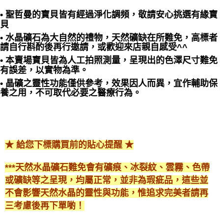
• 聖哲曼的寶貝皆有經過淨化調頻，敬請安心挑選有緣寶
貝
• 水晶礦石為大自然的禮物，天然礦缺在所難免，高標者
請自行斟酌後再行邀請，或歡迎來店親自感受^^
• 本賣場寶貝皆為人工拍照測量，呈現出的色澤尺寸難免
有誤差，以實物為準。
• 晶礦之靈性功能僅供參考，效果因人而異，宜作輔助保
養之用，不可取代必要之醫療行為。
★ 給您下標購買前的貼心提醒 ★
***天然水晶礦石難免會有礦痕、冰裂紋、雲霧、色帶
或礦缺等之呈現，均屬正常，並非為瑕疵品，這些並
不會影響天然水晶的靈性與功能，惟追求完美者請再
三考慮後再下單喲！