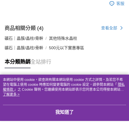
客服
商品相關分類 (4)
查看全部
礦石｜晶簇/晶柱/骨幹
其他特殊水晶柱
礦石｜晶簇/晶柱/骨幹
500元以下實惠專區
本分類熱銷
全站排行
本網站中使用 cookie，欲查詢有關本網站使用 cookie 方式之詳情，及若您不希
熱門標籤
望在電腦上使用 cookie 時應如何變更電腦的 cookie 設定，請參閱本網站「
隱私
權條款
」之 Cookie 聲明。您繼續使用本網站即表示您同意本公司得按本網站使
用條款之 Cookie 聲明使用 cookie。
了解更多 >
我知道了