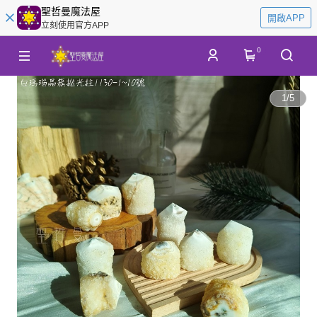
聖哲曼魔法屋
開啟APP
立刻使用官方APP
0
1
/
5