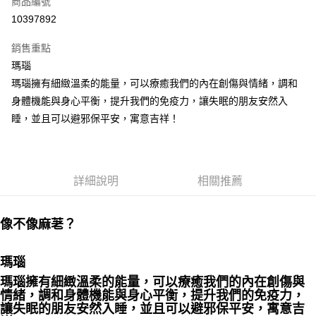
商品編號
超商取貨付款
10397892
LINE Pay
銷售重點
Apple Pay
瑪瑙
瑪瑙擁有細緻溫柔的能量，可以療癒我們的內在創傷與情緒，調和
街口支付
身體機能與身心平衡，提升我們的免疫力，讓失眠的朋友安然入
悠遊付
睡，並且可以避邪保平安，寓意吉祥！
ATM付款
運送方式
詳細說明
相關推薦
全家取貨付款
每筆NT$80，滿NT$3,000(含以上)免運費
像不像麻荖？⁡
7-11取貨付款
瑪瑙
每筆NT$80，滿NT$3,000(含以上)免運費
瑪瑙擁有細緻溫柔的能量，可以療癒我們的內在創傷與
賣家宅配幫您送（台灣）
情緒，調和身體機能與身心平衡，提升我們的免疫力，
每筆NT$80，滿NT$3,000(含以上)免運費
讓失眠的朋友安然入睡，並且可以避邪保平安，寓意吉