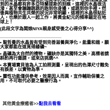
到的水晶都有許多亞特蘭提斯的刻痕，這裡的水晶很活
潑，甚至會蹦蹦跳跳的跑到你身邊，或跳到你手裡。然
後與植物共生共榮的狀況非常明顯，這裡的水晶很貼近
人，也樂於跟人一起工作，將黃金紀元的頻率錨定在地
球上！
(此段文字為闆娘NIYA親身感受後之心得分享^^)
_________________________
• 聖哲曼的水晶皆有受到完善滋養與淨化，能量和諧，願
大家都能在這覓得緣礦~
• 晶礦為大自然的禮物，礦缺亦是其獨特之美，高標者請
斟酌再行邀請，或來店挑選^^
• 本賣場寶貝皆為人工拍照測量，呈現出的色澤尺寸難免
有誤差，以實物為準。
• 靈性功能僅供參考，效果因人而異，宜作輔助保養之
用，不可取代必要之醫療行為。
其他黃金療癒者>>
點我去看看