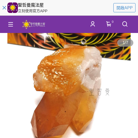
聖哲曼魔法屋
開啟APP
立刻使用官方APP
0
1
/
7