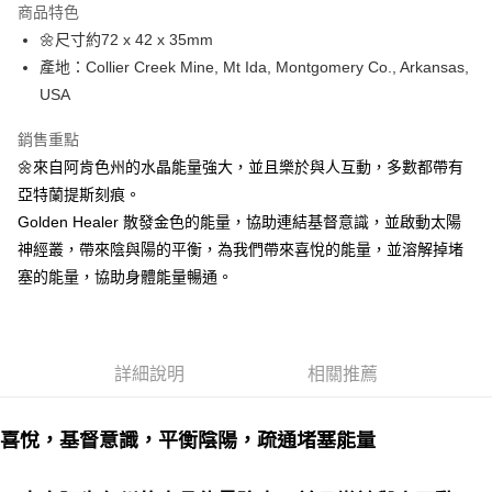
商品特色
Apple Pay
🌼尺寸約72 x 42 x 35mm
產地：Collier Creek Mine, Mt Ida, Montgomery Co., Arkansas,
街口支付
USA
悠遊付
銷售重點
ATM付款
🌼來自阿肯色州的水晶能量強大，並且樂於與人互動，多數都帶有
亞特蘭提斯刻痕。
運送方式
Golden Healer 散發金色的能量，協助連結基督意識，並啟動太陽
全家取貨付款
神經叢，帶來陰與陽的平衡，為我們帶來喜悅的能量，並溶解掉堵
每筆NT$80，滿NT$3,000(含以上)免運費
塞的能量，協助身體能量暢通。
7-11取貨付款
每筆NT$80，滿NT$3,000(含以上)免運費
詳細說明
相關推薦
賣家宅配幫您送（台灣）
每筆NT$80，滿NT$3,000(含以上)免運費
喜悅，基督意識，平衡陰陽，疏通堵塞能量
郵局幫你送（離島）
每筆NT$80，滿NT$3,000(含以上)免運費