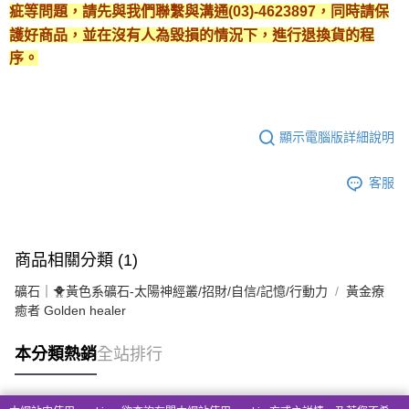
疵等問題，請先與我們聯繫與溝通(03)-4623897，同時請保
護好商品，並在沒有人為毀損的情況下，進行退換貨的程
序。
顯示電腦版詳細說明
客服
商品相關分類 (1)
礦石｜🐥黃色系礦石-太陽神經叢/招財/自信/記憶/行動力
黃金療
癒者 Golden healer
本分類熱銷
全站排行