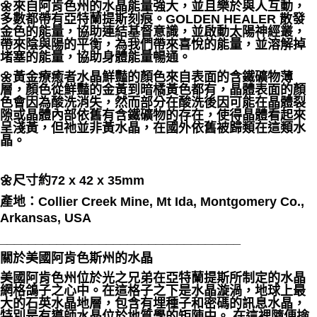
🌼來自阿肯色州的水晶能量強大，並且樂於與人互動，
多數都帶有亞特蘭提斯刻痕。GOLDEN HEALER 散發
付款後門市自取
金色的能量，協助連結基督意識，並啟動太陽神經叢，
免運費
帶來陰與陽的平衡，為我們帶來喜悅的能量，並溶解掉
堵塞的能量，協助身體能量暢通。
🌼黃金療癒者水晶鮮豔的顏色來自表面的含鐵礦物薄
層，顏色從鮮豔的金黃到暗橘黃色都有，晶體表面的顏
色會因為酸洗消失，然而部分在酸洗後因可能在晶體裂
隙或晶體內部依舊有含鐵礦物的存在，使得晶體看起來
呈淺黃，但祂並非黃水晶，在國外依舊被歸類在這類水
晶。
🌼
尺寸約72 x 42 x 35mm
產地：
Collier Creek Mine, Mt Ida, Montgomery Co.,
Arkansas, USA
__________________________________
關於美國阿肯色斯州的水晶
美國阿肯色州位於光之兄弟在亞特蘭提斯所制定的水晶
網格鴿子之心中。在這格子之下是水晶漩渦，地球上最
大的石英水晶地層，包含有埋種子和密碼的訊息水晶，
特別是有導師水晶位於地質學的矩陣中。 在這裡隨便撿