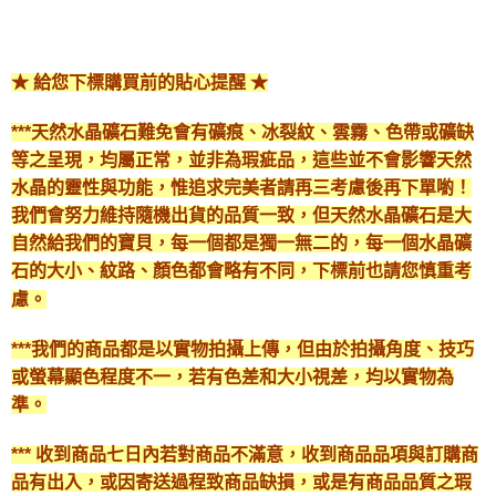
★ 給您下標購買前的貼心提醒 ★
***天然水晶礦石難免會有礦痕、冰裂紋、雲霧、色帶或礦缺
等之呈現，均屬正常，並非為瑕疵品，這些並不會影響天然
水晶的靈性與功能，惟追求完美者請再三考慮後再下單喲！
我們會努力維持隨機出貨的品質一致，但天然水晶礦石是大
自然給我們的寶貝，每一個都是獨一無二的，每一個水晶礦
石的大小、紋路、顏色都會略有不同，下標前也請您慎重考
慮。
***我們的商品都是以實物拍攝上傳，但由於拍攝角度、技巧
或螢幕顯色程度不一，若有色差和大小視差，均以實物為
準。
*** 收到商品七日內若對商品不滿意，收到商品品項與訂購商
品有出入，或因寄送過程致商品缺損，或是有商品品質之瑕