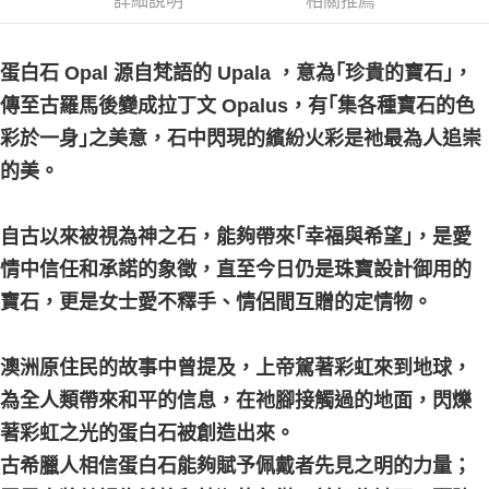
詳細說明
相關推薦
每筆NT$80，滿NT$3,000(含以上)免運費
郵局幫你送（離島）
蛋白石 Opal 源自梵語的 Upala ，意為｢珍貴的寶石｣，
每筆NT$80，滿NT$3,000(含以上)免運費
傳至古羅馬後變成拉丁文 Opalus，有｢集各種寶石的色
付款後門市自取
彩於一身｣之美意，石中閃現的繽紛火彩是祂最為人追崇
免運費
的美。
自古以來被視為神之石，能夠帶來｢幸福與希望｣，是愛
情中信任和承諾的象徵，直至今日仍是珠寶設計御用的
寶石，更是女士愛不釋手、情侶間互贈的定情物。
澳洲原住民的故事中曾提及，上帝駕著彩虹來到地球，
為全人類帶來和平的信息，在祂腳接觸過的地面，閃爍
著彩虹之光的蛋白石被創造出來。
古希臘人相信蛋白石能夠賦予佩戴者先見之明的力量；