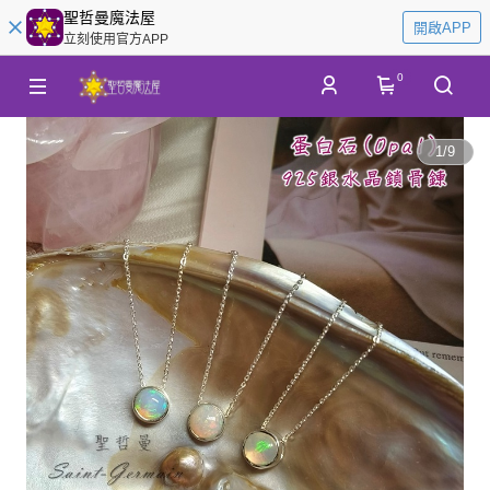
聖哲曼魔法屋
開啟APP
立刻使用官方APP
0
1
/
9