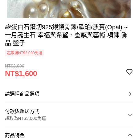
🌈蛋白石鑽切925銀鎖骨鍊/歐珀/澳寶(Opal) ~
十月誕生石 幸福與希望、靈感與藝術 項鍊 飾
品 墜子
超取滿NT$3,000免運
NT$2,000
NT$1,600
請選擇商品選項
付款與運送方式
超取滿NT$3,000免運
付款方式
商品特色