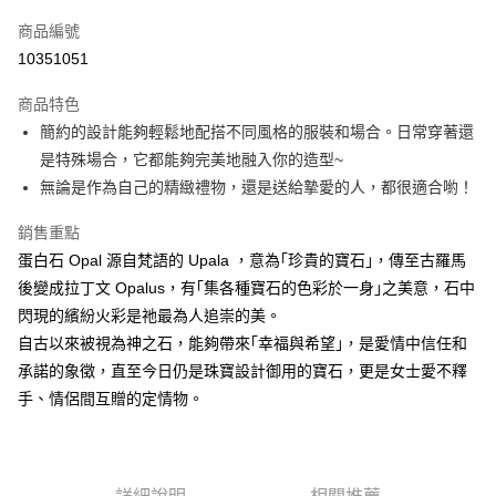
信用卡一次付款
商品編號
超商取貨付款
10351051
LINE Pay
商品特色
Apple Pay
簡約的設計能夠輕鬆地配搭不同風格的服裝和場合。日常穿著還
是特殊場合，它都能夠完美地融入你的造型~
街口支付
無論是作為自己的精緻禮物，還是送給摯愛的人，都很適合喲！
悠遊付
銷售重點
ATM付款
蛋白石 Opal 源自梵語的 Upala ，意為｢珍貴的寶石｣，傳至古羅馬
後變成拉丁文 Opalus，有｢集各種寶石的色彩於一身｣之美意，石中
運送方式
閃現的繽紛火彩是祂最為人追崇的美。
全家取貨付款
自古以來被視為神之石，能夠帶來｢幸福與希望｣，是愛情中信任和
每筆NT$80，滿NT$3,000(含以上)免運費
承諾的象徵，直至今日仍是珠寶設計御用的寶石，更是女士愛不釋
手、情侶間互贈的定情物。
7-11取貨付款
每筆NT$80，滿NT$3,000(含以上)免運費
賣家宅配幫您送（台灣）