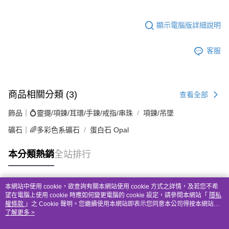
顯示電腦版詳細說明
客服
商品相關分類 (3)
查看全部
飾品｜💍靈擺/項鍊/耳環/手鍊/戒指/串珠
項鍊/吊墜
礦石｜🌈多彩色系礦石
蛋白石 Opal
本分類熱銷
全站排行
本網站中使用 cookie，欲查詢有關本網站使用 cookie 方式之詳情，及若您不希
熱門標籤
望在電腦上使用 cookie 時應如何變更電腦的 cookie 設定，請參閱本網站「
隱私
權條款
」之 Cookie 聲明。您繼續使用本網站即表示您同意本公司得按本網站使
用條款之 Cookie 聲明使用 cookie。
了解更多 >