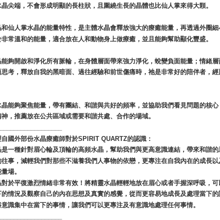
水晶尖端，不會形成明顯的長柱狀，且圍繞生長的晶體也比仙人掌來得大顆。
晶和仙人掌水晶的能量特性，是主體水晶會釋放強大的療癒能量，再透過外圈細小
於非常溫和的能量，適合放在人和動物身上做療癒，並且能夠幫助顯化豐盛。
晶能夠開啟和淨化所有脈輪，在身體層面帶來強力淨化，蛻變負面能量；情緒層
面思考，釋放自我的黑暗面、過往經驗和前世傷痛時，祂是非常好的陪伴者，經
水晶能夠聚焦能量，帶有團結、和諧與共好的頻率，並協助我們看見問題的核心，
精神，推薦放在公共區域或需要和諧共處、合作的場域。
___________________
自國外部份水晶療癒師對於SPIRIT QUARTZ的認識：
晶是一種針對眉心輪及頂輪的高頻水晶，幫助我們與更高意識連結，帶來和諧的
的往事，減輕我們對那些不滋養我們人事物的依戀，更專注在自我內在的成長以
能量場。
晶對於平復激烈情緒非常有效！將精靈水晶輕輕地放在眉心或者手握深呼吸，可
下的情況及觀察自己的內在思想及真實的感覺，從而更容易地成長及處理當下的
將意識集中在當下的事情，讓我們可以更專注及有意識地處理任何事情。
___________________