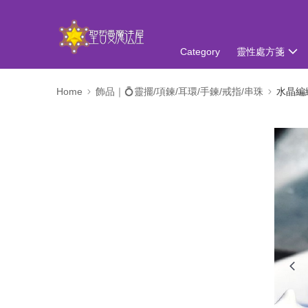
Category
靈性處方箋
Home
飾品｜💍靈擺/項鍊/耳環/手鍊/戒指/串珠
水晶編