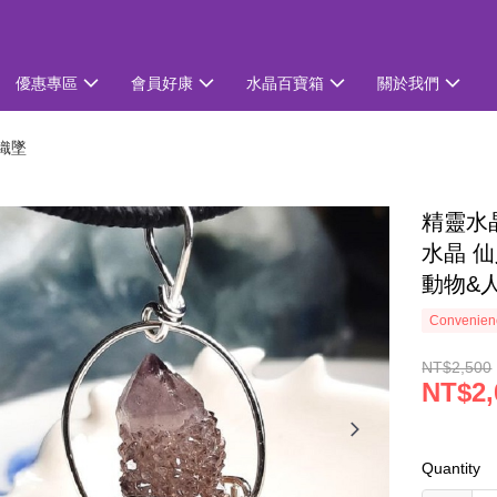
優惠專區
會員好康
水晶百寶箱
關於我們
織墜
精靈水晶精
水晶 
動物&
Convenienc
NT$2,500
NT$2,
Quantity