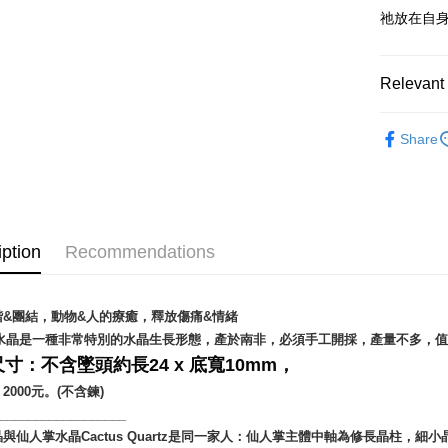
祂放在自
Shipping
全家取貨
Relevant 
NT$80/orde
飾品｜💍靈
7-11取貨
Share
礦石｜🍇
NT$80/orde
Amethyst
賣家宅配
送禮｜🎁
NT$80/orde
礦石｜晶簇
iption
Recommendations
郵局幫你
NT$80/orde
諧&團結，動物&人的療癒，釋放傷痛&情緒
付款後門
️精靈水晶是一種非常特別的水晶生長形態，產於南非，必須手工開採，產量不多，
Free shipp
寸：不含墜頭約長24 x 底寬10mm，
2000元。(不含鍊)
___________________
與仙人掌水晶Cactus Quartz是同一家人：仙人掌主體中軸為修長晶柱，