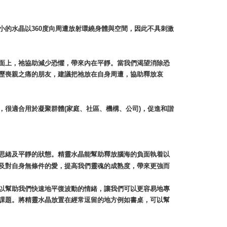
的水晶以360度向周遭放射環繞身體與空間，因此不具刺激
面上，祂協助減少恐懼，帶來內在平靜。當我們渴望消除恐
歷喪親之痛的朋友，建議把祂放在自身周遭，協助釋放哀
很適合用於凝聚群體(家庭、社區、機構、公司)，促進和諧
思緒及平靜的狀態。精靈水晶能幫助釋放腦海的負面執着以
及對自身無條件的愛，提高我們靈魂的成熟度，帶來更強而
以幫助我們快速地平復波動的情緒，讓我們可以更容易地專
課題。將精靈水晶放置在經常逗留的地方例如書桌，可以幫