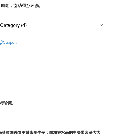
身周遭，協助釋放哀傷。
 Method
付款
Category (4)
r | Free shipping on orders of NT$3,000 or more
擺/項鍊/耳環/手鍊/戒指/串珠
水晶編織墜
付款
Support
紫色系礦石-頂輪/智慧/活化腦部/靈性覺知
紫水晶
r | Free shipping on orders of NT$3,000 or more
幫您送（台灣）
生日石/手帳/御守/會員卡
🎂二月｜紫水晶
r | Free shipping on orders of NT$3,000 or more
/晶柱/骨幹
仙人掌水晶簇 Cactus Quartz
送（離島）
r | Free shipping on orders of NT$3,000 or more
市自取
值得珍藏。
ing
細小晶芽會圍繞着主軸密集生長；而精靈水晶的中央通常是大大