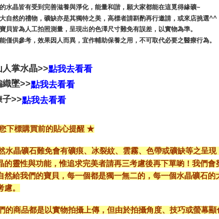
哲曼的水晶皆有受到完善滋養與淨化，能量和諧，願大家都能在這覓得緣礦~
礦為大自然的禮物，礦缺亦是其獨特之美，高標者請斟酌再行邀請，或來店挑選^^
賣場寶貝皆為人工拍照測量，呈現出的色澤尺寸難免有誤差，以實物為準。
性功能僅供參考，效果因人而異，宜作輔助保養之用，不可取代必要之醫療行為。
仙人掌水晶>>
點我去看看
織墜>>
點我去看看
子>>
點我去看看
給您下標購買前的貼心提醒 ★
*天然水晶礦石難免會有礦痕、冰裂紋、雲霧、色帶或礦缺等之呈
晶的靈性與功能，惟追求完美者請再三考慮後再下單喲！我們會
自然給我們的寶貝，每一個都是獨一無二的，每一個水晶礦石的
考慮。
*我們的商品都是以實物拍攝上傳，但由於拍攝角度、技巧或螢幕