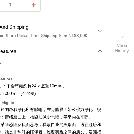
And Shipping
ce Store Pickup Free Shipping from NT$3,000
Clear
 Method
History
Features
d (Full Payment)
o.
ce Store Pickup and Pay
eatures
：不含墜頭約長24 x 底寬10mm，
2000元。(不含鍊)
ghlights
能夠開啟和淨化所有脈輪，在身體層面帶來強力淨化，蛻
t
量；情緒層面上，祂協助減少恐懼，帶來內在平靜。
望消除恐懼及負面思考，釋放自我的黑暗面、過往經驗和
fer
時，祂是非常好的陪伴者，經歷喪親之痛的朋友，建議把