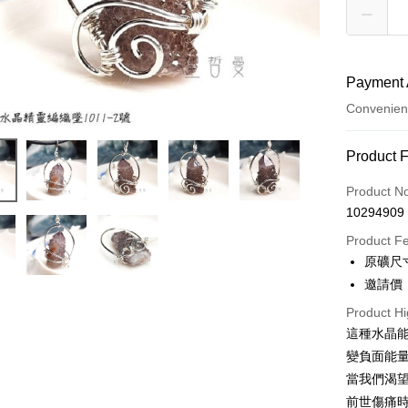
Payment 
Convenien
Payment
Product 
Credit Car
Product N
10294909
Convenien
Product F
LINE Pay
原礦尺寸
邀請價：
Apple Pay
Product Hi
JKOPAY
這種水晶
Easy Walle
變負面能
當我們渴
ATM Trans
前世傷痛