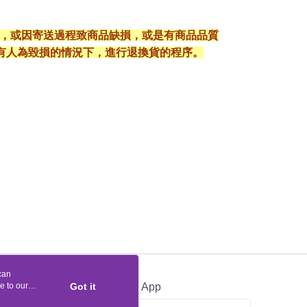
入，或因寄送過程致商品缺損，或是有商品品質
有人為毀損的情況下，進行退換貨的程序。
can
e to our
Got it
Official App