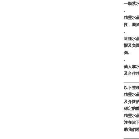
一顆紫
.
精靈水
性，屬
.
這種水
懼及負
傷。
.
仙人掌
及合作
______
以下整理
精靈水
及介懷
穩定的
精靈水
注在當
助我們
______