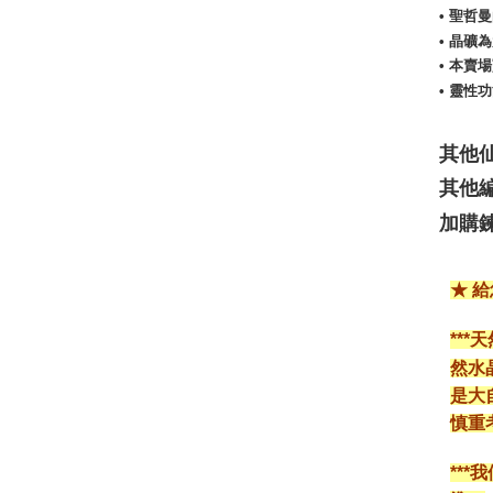
• 聖
• 晶
• 本
• 靈
其他
其他編
加購鍊
★ 
**
然水
是大
慎重
**