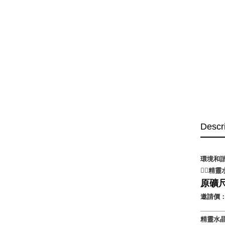
Descr
環境和
🧚‍♀
原礦尺
邀請價：
______
精靈水晶