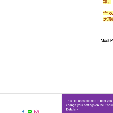
準。
**
之瑕
Most P
This site uses cookies to offer y
change your settings on the Cooki
use of cookies as described in ou
Details >