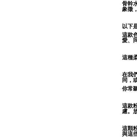
骨幹
象徵
以下
這款
愛、
這種
在我
同，
你常
這款
慮。
這顆
與這