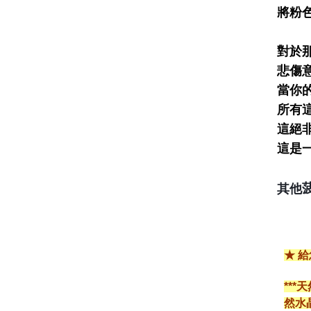
將粉
對於
悲傷
當你
所有
這絕
這是
其他
★ 
**
然水