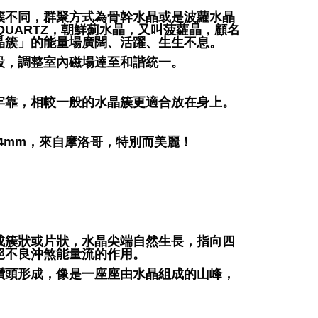
簇不同，群聚方式為骨幹水晶或是波蘿水晶
 QUARTZ，朝鮮薊水晶，又叫菠蘿晶，顧名
晶簇」的能量場廣闊、活躍、生生不息。
設，調整室內磁場達至和諧統一。
牢靠，相較一般的水晶簇更適合放在身上。
9*24mm，來自摩洛哥，特別而美麗！
成簇狀或片狀，水晶尖端自然生長，指向四
絕不良沖煞能量流的作用。
鑽頭形成，像是一座座由水晶組成的山峰，