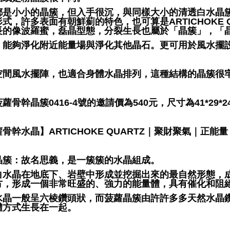
都是小小的晶簇，但入手很沉，與同樣大小的清透白水晶
式，許多表面有朝鮮薊的特色，也可算是ARTICHOKE
長的像波羅蜜，磊晶型態，分裂生長也屬於「晶簇」，「
，能夠淨化附近能量場與淨化其他晶石。更可用於風水擺
空間風水擺陣，也適合身體水晶排列，這種結構的晶簇很
蘿骨幹晶簇0416-4號的邀請價為540元，尺寸為41*2
骨幹水晶】ARTICHOKE QUARTZ｜聚財聚氣｜正能量
晶簇：故名思義，是一簇簇的水晶組成。
白水晶在地底下、岩壁中形成並挖掘出來的最自然形態，
方，形成一個非常旺盛的、強力的能量體，具有催化和阻
水晶一般呈六棱鑽頭狀，而菠蘿晶簇由許許多多天然水晶
體方式生長在一起。