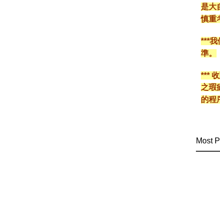
是大
慎重
**
準。
**
之瑕
的程
Most P