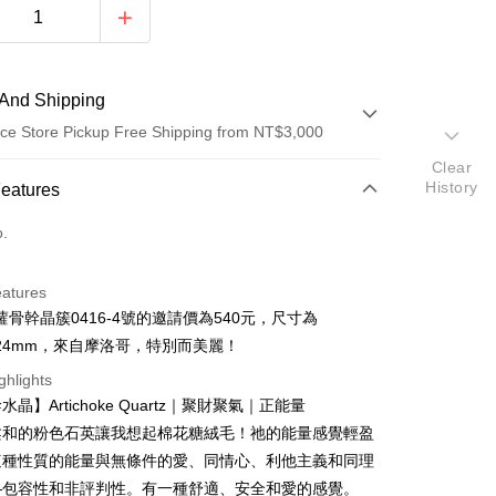
And Shipping
ce Store Pickup Free Shipping from NT$3,000
Clear
 Method
History
Features
d (Full Payment)
o.
ce Store Pickup and Pay
eatures
蘿骨幹晶簇0416-4號的邀請價為540元，尺寸為
9*24mm，來自摩洛哥，特別而美麗！
ghlights
晶】Artichoke Quartz｜聚財聚氣｜正能量
t
柔和的粉色石英讓我想起棉花糖絨毛！祂的能量感覺輕盈
這種性質的能量與無條件的愛、同情心、利他主義和同理
fer
—包容性和非評判性。有一種舒適、安全和愛的感覺。