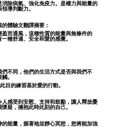
是消除病氣、強化免疫力。是權力與能量的
振領導判斷力。
簇的體驗文翻譯摘要：
輕盈而通風，這種性質的能量與無條件的
有一種舒適、安全和愛的感覺。
我們不同，他們的生活方式是否與我們不
接觸。
為此目的練習基於愛的行動。
令人感受到安慰、支持和鼓勵，讓人釋放憂
我懷疑，擁抱此時此刻的自己。
神的能量，握著祂並靜心冥想，您將能加強