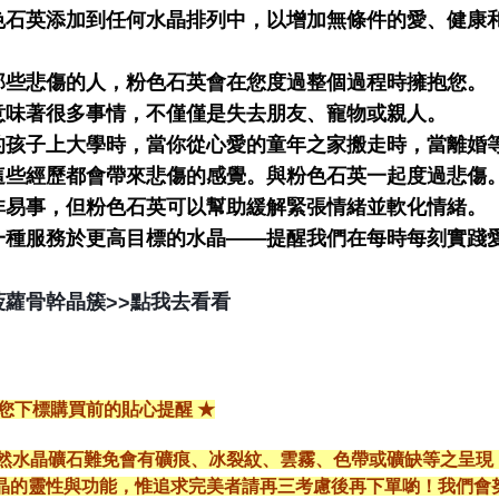
色石英添加到任何水晶排列中，以增加無條件的愛、健康
那些悲傷的人，粉色石英會在您度過整個過程時擁抱您。
意味著很多事情，不僅僅是失去朋友、寵物或親人。
的孩子上大學時，當你從心愛的童年之家搬走時，當離婚
這些經歷都會帶來悲傷的感覺。與粉色石英一起度過悲傷
非易事，但粉色石英可以幫助緩解緊張情緒並軟化情緒。
一種服務於更高目標的水晶——提醒我們在每時每刻實踐
點我去看看
菠蘿骨幹晶簇
>>
給您下標購買前的貼心提醒 ★
*天然水晶礦石難免會有礦痕、冰裂紋、雲霧、色帶或礦缺等之呈
晶的靈性與功能，惟追求完美者請再三考慮後再下單喲！我們會