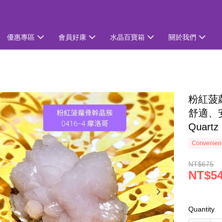
優惠專區
會員好康
水晶百寶箱
關於我們
粉紅菠蘿
舒適、安
Quartz
Convenienc
NT$675
NT$5
Quantity