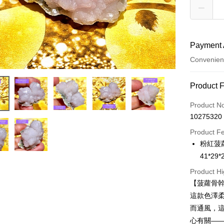
Payment 
Convenien
Payment
Product 
Credit Car
Product N
10275320
Convenien
Product F
LINE Pay
粉紅菠
41*2
Apple Pay
Product Hi
JKOPAY
【菠蘿骨幹水
Easy Walle
這款色澤
而通風，
ATM Trans
心有關—