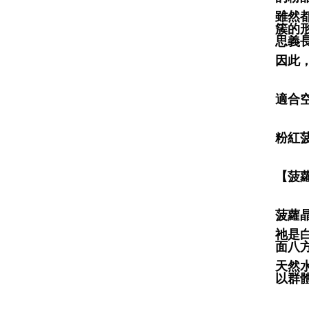
雖然
簇的形
思義
因此
適合
粉紅菠
【菠蘿
菠蘿
祂是
面八
天然
以群