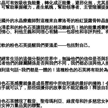
水晶可有效吸收負能量，轉化成正能量，避邪化煞，尤其
，可幫助掌握權力，產生氣魄，幫助領導者、主管階層提
是國外的水晶療癒師對這種來自摩洛哥的粉紅菠蘿骨幹晶
色澤柔和的粉色石英讓我想起棉花糖絨毛！祂的能量感覺
同情心、利他主義和同理心有關——包容性和非評判性。
柔軟的粉色石英提醒我們要溫柔——包括對自己。
們經常生活的這個分裂的世界中，無論他們的信仰是否與
或者他們的隸屬關係是否與我們不同，我們都必須與他人
聽到這句話~我們都是一體的！這種粉色的石英將有助於
粉色石英感覺就像是成長歷程中所收到過的最好的擁抱！
放手就可以了，那些煩擾你的故事並不能定義你！釋放自
粉色石英體現了觀音、聖母瑪利亞、綠度母和許多慈悲女
些女神力量品質的聯繫。