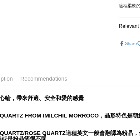
這種柔軟
Shipping
全家取貨
Relevant 
NT$80/orde
礦石｜晶簇
7-11取貨
Share
NT$80/orde
賣家宅配
NT$80/orde
iption
Recommendations
郵局幫你
NT$80/orde
應心輪，帶來舒適、安全和愛的感覺
付款後門
Free shipp
K QUARTZ FROM IMILCHIL MORROCO，晶形特色是朝
K QUARTZ/ROSE QUARTZ這種英文一般會翻譯
晶或是粉晶簇很不同。