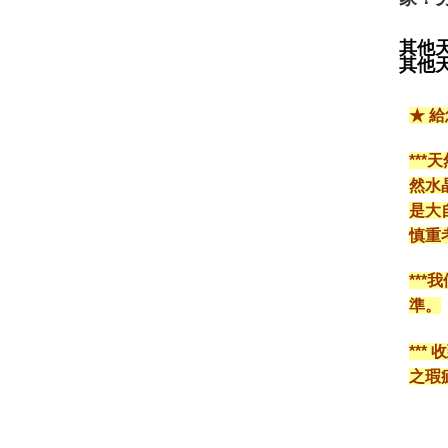
其他
其他天
★ 
**
然水
是大
慎重
**
準。
**
之瑕