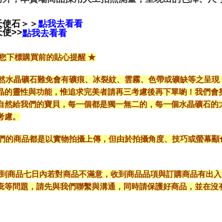
天使石＞＞
點我去看看
使>>
點我去看看
給您下標購買前的貼心提醒 ★
*天然水晶礦石難免會有礦痕、冰裂紋、雲霧、色帶或礦缺等之呈
晶的靈性與功能，惟追求完美者請再三考慮後再下單喲！我們會
自然給我們的寶貝，每一個都是獨一無二的，每一個水晶礦石的
考慮。
*我們的商品都是以實物拍攝上傳，但由於拍攝角度、技巧或螢幕
* 收到商品七日內若對商品不滿意，收到商品品項與訂購商品有出
疵等問題，請先與我們聯繫與溝通，同時請保護好商品，並在沒