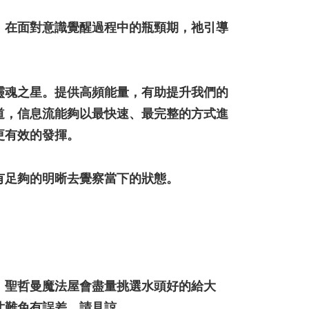
ran percuma
。在面對意識覺醒過程中的瓶頸期，祂引導
靈魂之星。提供高頻能量，有助提升我們的
道，信息流能夠以最快速、最完整的方式進
更有效的發揮。
有足夠的明晰去覺察當下的狀態。
；聖哲曼魔法屋會盡量挑選水頭好的給大
寸難免有誤差，請見諒。