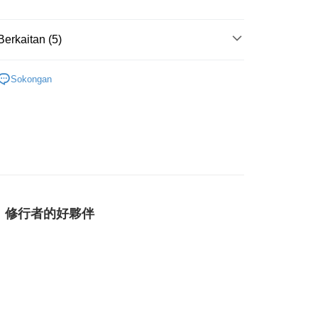
Penghantaran
Berkaitan (5)
付款
藍色系礦石-喉輪/溝通表達/創造力
天使石 Angelite
anan | Penghantaran percuma untuk pesanan
Sokongan
atau lebih
/晶球/寶石樹/金字塔/雕件
天使/獨角獸/骷髏頭/其他
付款
斜方晶系 § 療癒
anan | Penghantaran percuma untuk pesanan
atau lebih
/絕版品/惜福品/防水逆💦
防水逆💦💦
花♥水逆必備💌
防水逆💦💦
幫您送（台灣）
anan | Penghantaran percuma untuk pesanan
、修行者的好夥伴
atau lebih
送（離島）
anan | Penghantaran percuma untuk pesanan
atau lebih
市自取