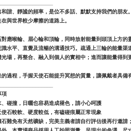
___________________
Penghanta
出和諧、靜謐的頻率，是位不多話、默默支持我們的朋友
走在與世界較少摩擦的道路上。
石對應喉輪、眉心輪和頂輪，同時放射能量到頭頂上方的
意識水平、直覺及流暢的溝通技巧。疏通上三輪的能量渠
體光場，再整合、融入到個人的實相中；進而讓能量得到
坐的過程，手握天使石能提升冥想的質量，讓佩戴者具備
___________________
事項
水、碰撞，日曬也容易造成褪色，請小心呵護
天使石較軟、硬度較低，有磕碰痕屬正常現象
礦石難免有天然礦缺，完美主義者請自行評估後再行邀請
另外，本賣場商品採用人工拍照測量，呈現出的色澤、尺