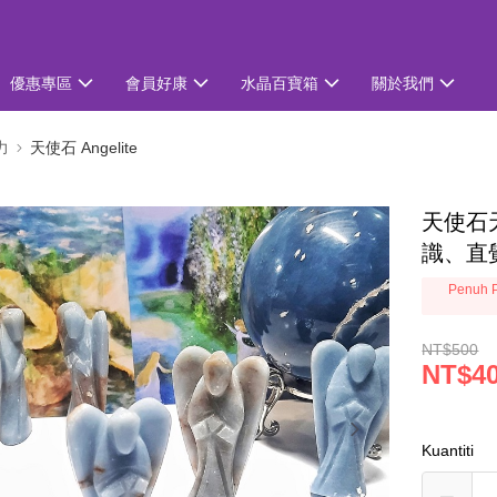
優惠專區
會員好康
水晶百寶箱
關於我們
力
天使石 Angelite
天使石天
識、直
Penuh P
NT$500
NT$4
Kuantiti