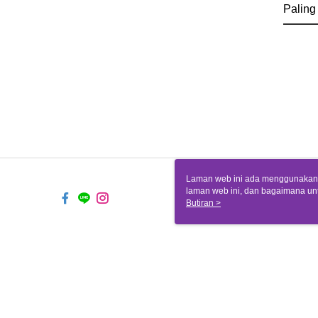
Paling
Laman web ini ada menggunakan k
laman web ini, dan bagaimana un
komputer anda, sila rujuk penera
Butiran >
ingin mengetahui secara terperin
komputer anda. Jika anda tidak m