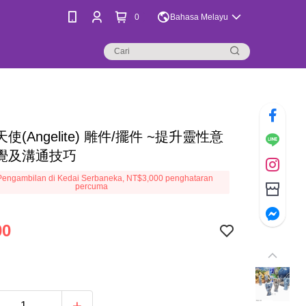
0
Bahasa Melayu
使(Angelite) 雕件/擺件 ~提升靈性意
覺及溝通技巧
engambilan di Kedai Serbaneka, NT$3,000 penghataran
percuma
00