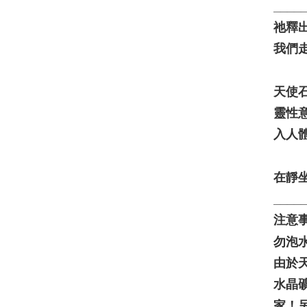
____
祂釋
我們
天使
靈性
入人
在靜
____
注意
勿泡
由於
水晶
家！