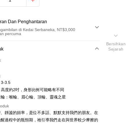
ran Dan Penghantaran
gambilan di Kedai Serbaneka, NT$3,000
an percuma
Bersihkan
Pembayaran
uk
Sejarah
t (Bayaran Penuh)
k
an di Kedai Serbaneka
k
3-3.5
寸：高度約2吋，身形比例可能略有不同
應脈輪：喉輪、眉心輪、頂輪、靈魂之星
roduk
t
諧、靜謐的頻率，是位不多話、默默支持我們的朋友。在
覺醒過程中的瓶頸期，祂引導我們走在與世界較少摩擦的
an ATM