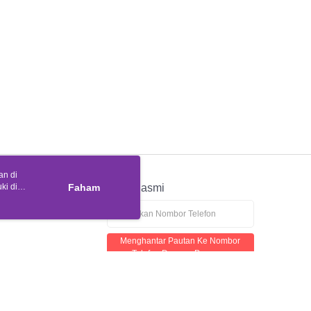
an di
ki di
n
Faham
APP Rasmi
ya anda
tapan kuki
Menghantar Pautan Ke Nombor
Telefon Dengan Percuma
lan telefon yang mencurigakan, sila hubungi Talian Hotline Anti-Penipuan 165