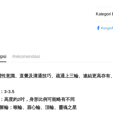
Pilihan 
Kategori 
全家取貨
礦石｜💙
NT$80/pes
Kongsi
NT$3,000 
礦石｜晶洞
雕件
7-11取貨
❄晶系❄
NT$80/pes
NT$3,000 
❈ 特惠商品
ipsi
Rekomendasi
💼職場♥桃
賣家宅配
NT$80/pes
靈性意識、直覺及溝通技巧、疏通上三輪、連結更高存有
NT$3,000 
郵局幫你
：3-3.5
NT$80/pes
NT$3,000 
尺寸：高度約2吋，身形比例可能略有不同
對應脈輪：喉輪、眉心輪、頂輪、靈魂之星
付款後門