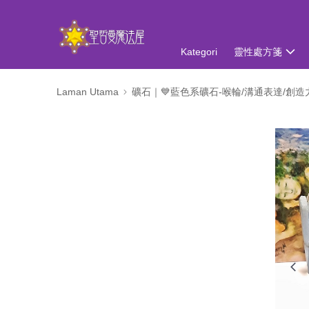
Kategori
靈性處方箋
Laman Utama
礦石｜💙藍色系礦石-喉輪/溝通表達/創造