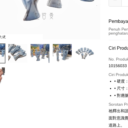
Pembaya
Penuh Pen
penghatar
Kaedah 
Ciri Prod
Kad Kredi
No. Produ
10156033
Pengambil
Ciri Produ
LINE Pay
• 硬度：
• 尺
Apple Pay
• 對
JKOPAY
Sorotan P
Easy Walle
祂釋出和
面對意識
Pemindah
道路上。