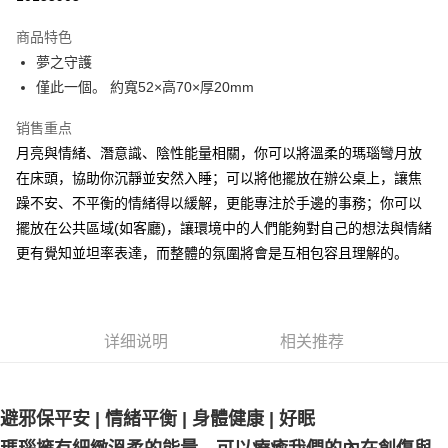
LINE Pay
商品特色
Apple Pay
夢之守護
僅此一個。 約寬52×高70×厚20mm 󠀠󠀠
街口支付
销售重点
悠遊付
月亮與情緒、潛意識、陰性能量相關，你可以將溫柔的瑪瑙彎月放
ATM付款
在床頭，協助你沉靜並安然入睡；可以將他擺放在辦公桌上，讓焦
躁不安、不平衡的情緒得以緩解，更能專注於手邊的事務；你可以
运送方式
擺放在公共區域(如客廳)，讓環境中的人們能夠對自己的想法與情緒
全家取貨付款
更有覺知並坦率表達，而整體的氛圍將會是互相包容且理解的。 󠀠󠀠
每笔NT$80，满NT$3,000(含以上)免运费
7-11取貨付款
每笔NT$80，满NT$3,000(含以上)免运费
详细说明
相关推荐
賣家宅配幫您送（台灣）
每笔NT$80，满NT$3,000(含以上)免运费
避邪保平安 | 情緒平衡 | 身體健康 | 好眠
郵局幫你送（離島）