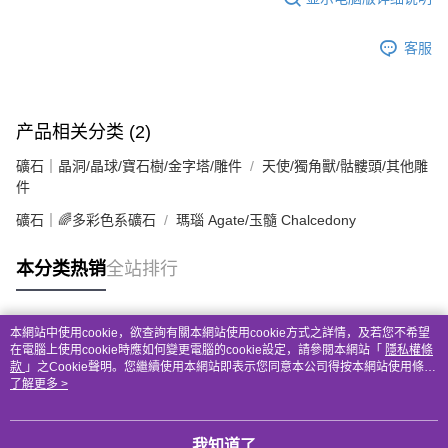
客服
产品相关分类 (2)
礦石｜晶洞/晶球/寶石樹/金字塔/雕件
天使/獨角獸/骷髏頭/其他雕
件
礦石｜🌈多彩色系礦石
瑪瑙 Agate/玉髓 Chalcedony
本分类热销
全站排行
本網站中使用cookie，欲查詢有關本網站使用cookie方式之詳情，及若您不希望
热门标签
在電腦上使用cookie時應如何變更電腦的cookie設定，請參閱本網站「
隱私權條
款
」之Cookie聲明。您繼續使用本網站即表示您同意本公司得按本網站使用條款
之Cookie聲明使用cookie。
了解更多 >
我知道了