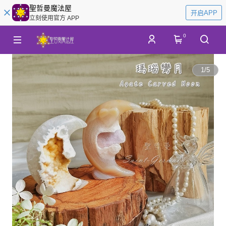
聖哲曼魔法屋
开启APP
立刻使用官方 APP
0
1
/
5