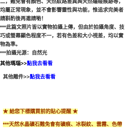
二，難免會有顏色、天然紋路差異與天然磕碰痕跡等，
均屬正常現象，並不會影響靈性與功能，惟追求完美者
請斟酌後再邀請喲！
***此篇文照片皆以實物拍攝上傳，但由於拍攝角度、技
巧或螢幕顯色程度不一，若有色差和大小視差，均以實
物為準。
***拍攝光源：自然光
其他瑪瑙>>
點我去看看
其他雕件>>
點我去看看
★ 給您下標購買前的貼心提醒 ★
***天然水晶礦石難免會有礦痕、冰裂紋、雲霧、色帶