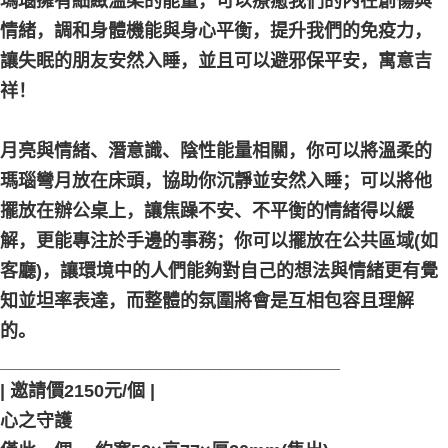
瑪瑙擁有細緻溫柔的能量，可以療癒我們的內在創傷與
每笔NT$80，满NT$3,000(含以上)免运费
情緒，調和身體機能與身心平衡，提升我們的免疫力，
付款後門市自取
讓失眠的朋友安然入睡，並且可以避邪保平安，寓意吉
免运费
祥！
月亮與情緒、潛意識、陰性能量相關，你可以將溫柔的
瑪瑙彎月放在床頭，協助你沉靜並安然入睡；可以將他
擺放在辦公桌上，讓焦躁不安、不平衡的情緒得以緩
解，更能專注於手邊的事務；你可以擺放在公共區域(如
客廳)，讓環境中的人們能夠對自己的想法與情緒更有覺
知並坦率表達，而整體的氛圍將會是互相包容且理解
的。 󠀠󠀠
__________________________________
| 邀請價2150元/個 |
心之守護