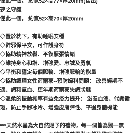
僅此一個。 約寬52×高77×厚20mm(售出)
夢之守護
僅此一個。 約寬52×高70×厚20mm 󠀠󠀠
__________________________________
◇置於枕下，有助睡眠安穩
◇辟邪保平安，可作護身符
◇協助精神放鬆、平復緊張情緒
◇維持身心和諧、增強愛、忠誠及勇氣
◇平衡和穩定每個脈輪、增強脈輪的能量
◇協助調理女性荷爾蒙--預防婦科問題： 改善經期不
適、調和氣血、更年期荷爾蒙失調狀態
◇溫柔的振動頻率有益免疫力提升： 滋養血液、代謝循
環，防止手腳冰冷、增強皮膚彈性、平衝身體機能 󠀠󠀠
__________________________________
***天然水晶為大自然賜予的禮物，每一個皆為獨一無