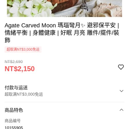
Agate Carved Moon 瑪瑙彎月✨ 避邪保平安 |
情緒平衡 | 身體健康 | 好眠 月亮 雕件/擺件/裝
飾
超取满NT$3,000免运
NT$2,690
NT$2,150
付款与运送
超取满NT$3,000免运
付款方式
商品特色
信用卡一次付款
商品编号
超商取货付款
10155905