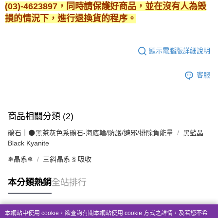
(03)-4623897，同時請保護好商品，並在沒有人為毀
損的情況下，進行退換貨的程序。
顯示電腦版詳細說明
客服
商品相關分類 (2)
礦石｜🌑黑茶灰色系礦石-海底輪/防護/避邪/排除負能量
黑藍晶
Black Kyanite
❄晶系❄
三斜晶系 § 吸收
本分類熱銷
全站排行
本網站中使用 cookie，欲查詢有關本網站使用 cookie 方式之詳情，及若您不希