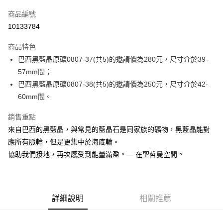
信用卡一次付款
商品編號
超商取貨付款
10133784
LINE Pay
商品特色
Apple Pay
巴西黑藍晶原礦0807-37(共5)的邀請價為280元，尺寸介於39-
57mm間；
街口支付
巴西黑藍晶原礦0807-38(共5)的邀請價為250元，尺寸介於42-
悠遊付
60mm間。
ATM付款
銷售重點
來自巴西的黑藍晶，與常見的藍晶石是同家族的礦物，黑藍晶能對
運送方式
應所有脈輪，但是更集中於海底輪。
全家取貨付款
協助我們接地，再次感受到能量滿盈。— 在聖哲曼空間。
每筆NT$80，滿NT$3,000(含以上)免運費
7-11取貨付款
每筆NT$80，滿NT$3,000(含以上)免運費
詳細說明
相關推薦
賣家宅配幫您送（台灣）