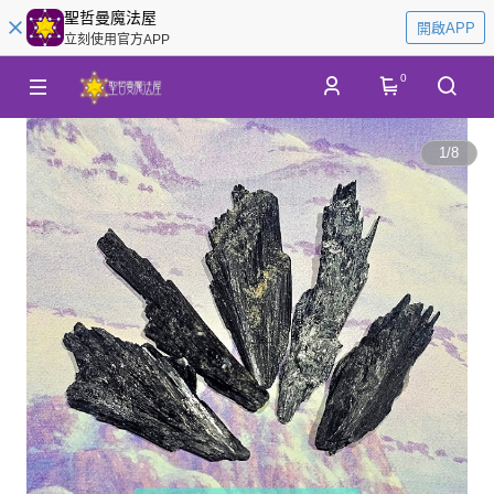
聖哲曼魔法屋
開啟APP
立刻使用官方APP
0
1
/
8