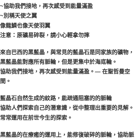
每筆NT$80，滿NT$3,000(含以上)免運費
~協助我們接地，再次感受到能量滿盈
~別稱天使之翼
郵局幫你送（離島）
每筆NT$80，滿NT$3,000(含以上)免運費
像龍鱗也像天使羽翼
注意：原礦易碎裂，請小心輕拿勿摔
付款後門市自取
免運費
來自巴西的黑藍晶，與常見的藍晶石是同家族的礦物，
黑藍晶能對應所有脈輪，但是更集中於海底輪。
協助我們接地，再次感受到能量滿盈。— 在聖哲曼空
間。
藍晶石自然生成的紋路，能疏通阻塞的的脈輪
協助人們探索自己的潛意識，從中整理出重要的見解。
常常運用在前世今生的探索。
黑藍晶的在療癒的運用上，能修復破碎的脈輪，協助脈