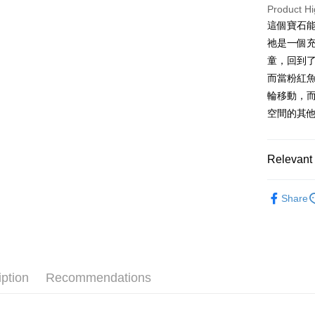
Product Hi
ATM Trans
這個寶石
祂是一個
Shipping
童，回到
而當粉紅
全家取貨
輪移動，
NT$80/orde
空間的其
7-11取貨
NT$80/orde
Relevant 
賣家宅配
礦石｜晶簇
NT$80/orde
Share
礦石｜💎
郵局幫你
Apophyllit
NT$80/orde
❄晶系❄
付款後門
iption
Recommendations
Free shipp