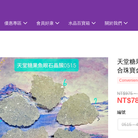
優惠專區
會員好康
水晶百寶箱
關於我們
天堂糖果魚
合珠寶
Convenienc
NT$975 ~
NT$78
編號
0515－