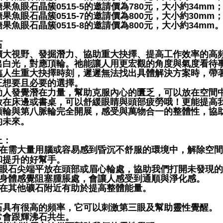
果魚眼石晶簇0515-5的邀請價為780元，大小約34mm
果魚眼石晶簇0515-7的邀請價為800元，大小約30mm
果魚眼石晶簇0515-8的邀請價為800元，大小約34mm
石
擴大視野、發掘潛力、協助重大抉擇、提高工作效率的高
出白光，對應頂輪。祂能讓人用更宏觀的角度與氣度看待
臨人生重大抉擇時刻，遲遲無法找出具體解決方案時，帶
正想要且必要的選擇。
助人發覺潛在力量，幫助克服內心的匱乏，可以放在空間
放在床邊或書桌，可以舒緩眼睛與頭部疲勞哦！更能提高
頂輪與第八脈輪完全開展，感受與萬物合一的整體性，協
的未來。
上：
可放在需大量用腦或容易感到昏沉不舒服的環境中，解除空
和提升的好幫手。
將魚眼石尖端平放在頭部或眉心輪處，協助我們打開未發現
放在身體感覺阻塞腫脹處，會讓人感受到通順與淨化感。
放置在其他礦石附近有助於提高整體能量。
石具有很高的頻率，它可以刺激第三眼及幫助靈性覺醒。
常會跟輝沸石共生。