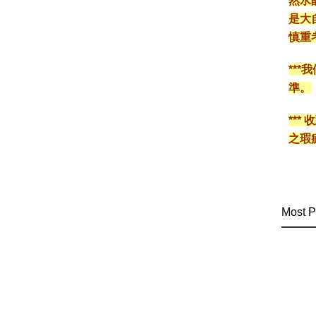
然水
是大
慎重
**
準。
**
之瑕
Most P