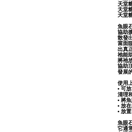
天堂糖
天堂糖
天堂糖
魚眼
協助
散發
當面
出真
祂能
將祂
協助
發展
使用
• 
清理
• 
• 
• 
魚眼
它通