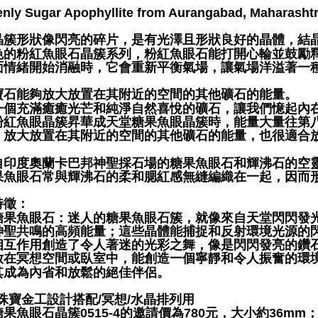
nly Sugar Apophyllite from Aurangabad, Maharashtra
晶簇形狀像閃亮的碎片，是有光澤且形狀良好的晶體，結
色的粉紅魚眼石晶簇系列，粉紅魚眼石能打開心輪並鼓勵
面情緒開始消融時，它會重新平衡氣場，讓氣場洋溢著一
寶石能夠放大放置在其附近的空間的其他礦石的能量。
一個充滿癒癒光芒和純淨自然喜悅的礦石，讓我們憶起內
粉紅魚眼晶簇昇華成天堂糖果魚眼晶簇時，能量大量往第
，放大放置在其附近的空間的其他礦石的能量，也很適合
自印度奧蘭卡巴邦神聖採石場的糖果魚眼石和輝沸石的空
果魚眼石常與輝沸石的柔和腮紅感無縫編織在一起，因而
特徵：
糖果魚眼石：迷人的糖果魚眼石簇，就像來自天堂閃閃發
神聖共鳴的高頻能量；這些晶體能捕捉和反射環境光源的
相互作用創造了令人著迷的光彩之舞，像是閃閃發亮的鑽
放在冥想空間或臥室中，能創造一個寧靜和令人振奮的環
其成為內省和放鬆的絕佳伴侶。
珠寶金工設計搭配/冥想/水晶排列用
果魚眼石晶簇0515-4的邀請價為780元，大小約36mm