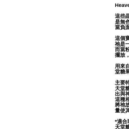
Heave
這些
是無
當負
這個
祂是
而當
擺放
用來
堂糖
主要
天堂
出與
這種
將祂
量使
*適合
天堂糖