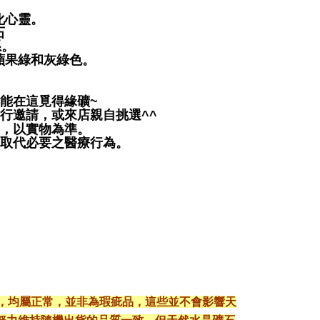
化心靈。
石
系。
蘋果綠和灰綠色。
都能在這覓得緣礦~
行邀請，或來店親自挑選^^
差，以實物為準。
可取代必要之醫療行為。
現，均屬正常，並非為瑕疵品，這些並不會影響天