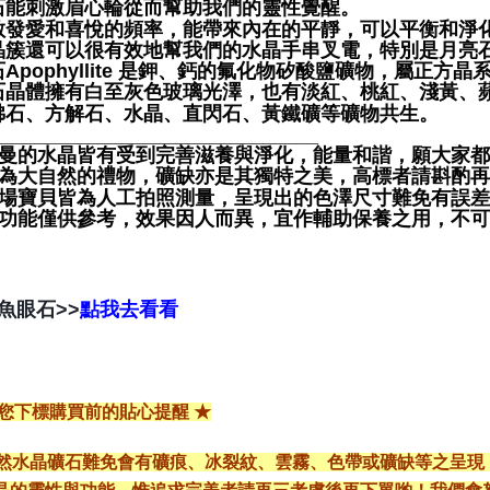
石能刺激眉心輪從而幫助我們的靈性覺醒。
散發愛和喜悅的頻率，能帶來內在的平靜，可以平衡和淨
晶簇還可以很有效地幫我們的水晶手串叉電，特別是月亮
Apophyllite 是鉀、鈣的氟化物矽酸鹽礦物，屬正方晶
石晶體擁有白至灰色玻璃光澤，也有淡紅、桃紅、淺黃、
沸石、方解石、水晶、直閃石、黃鐵礦等礦物共生。
______________________________
聖哲曼的水晶皆有受到完善滋養與淨化，能量和諧，願大家
晶礦為大自然的禮物，礦缺亦是其獨特之美，高標者請斟酌再
本賣場寶貝皆為人工拍照測量，呈現出的色澤尺寸難免有誤
靈性功能僅供參考，效果因人而異，宜作輔助保養之用，不
魚眼石>>
點我去看看
給您下標購買前的貼心提醒 ★
*天然水晶礦石難免會有礦痕、冰裂紋、雲霧、色帶或礦缺等之呈