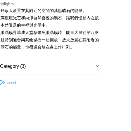
ghlights
fer
能夠放大放置在其附近的空間的其他礦石的能量。
充滿癒癒光芒和純淨自然喜悅的礦石，讓我們憶起內在孩
 Method
了本然俱足的幸福與光明中。
魚眼晶簇昇華成天堂糖果魚眼晶簇時，能量大量往第八脈
付款
而且特別適合與其他礦石一起擺放，放大放置在其附近的
r | Free shipping on orders of NT$3,000 or more
他礦石的能量，也很適合放在身上作排列。
付款
r | Free shipping on orders of NT$3,000 or more
Category (3)
幫您送（台灣）
/晶柱/骨幹
魚眼石晶簇 Apophyllite
r | Free shipping on orders of NT$3,000 or more
Support
透明/白色系礦石-第八脈輪/所有脈輪/洞察/平衡
魚眼石
送（離島）
e
r | Free shipping on orders of NT$3,000 or more
正方晶系 § 開啟
市自取
ing