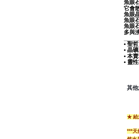
魚眼
它會
魚眼
魚眼石
魚眼
多與
____
• 
• 
• 
• 
其他
★ 
**