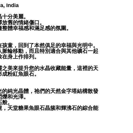
, India
晶十分美麗。
釋放舊的情緒傷口。
種整體幸福感和滿足感的氛圍。
在孩童，回到了本然俱足的幸福與光明中。
八脈輪移動，而且特別適合與其他礦石一起
放在身上作排列。
靈之美來提升您的水晶收藏能量，這裡的天
形成粉紅魚眼石。
光的純光晶體，祂們的天然金字塔結構散發
閃爍和光澤。
石般。
境，天堂糖果魚眼石晶簇和輝沸石的綜合能
；